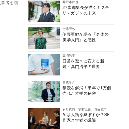
井戸本幹也
従事者を讃
27歳編集長が描くミステ
リマガジンの未来
伊藤亜紗
伊藤亜紗が語る『身体の
美学入門』と感性
真門浩平
日常を驚きに変える新
鋭・真門浩平の世界
高橋孝介
積読を解消！半年で1万個
売れた本棚の秘密
安野貴博、駒村圭吾、長谷敏司
AIは人類を滅ぼすか？SF
作家と学者が議論