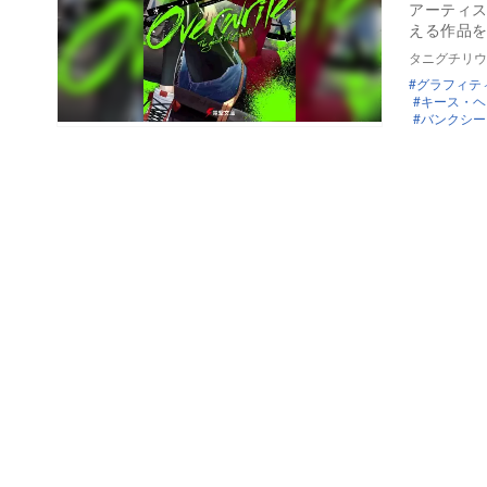
アーティ
える作品
タニグチリウ
グラフィテ
キース・ヘ
バンクシー