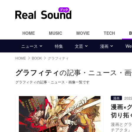
HOME
MUSIC
MOVIE
TECH
ニュース
特集
文芸
漫画
W
HOME
BOOK
グラフィティ
の記事・ニュース・画
グラフィティ
グラフィティの記事・ニュース・画像一覧です
2022
漫画
漫画×
切り拓
漫画とグラ
チアクタ』（漫