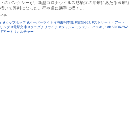
ストのバンクシーが、新型コロナウイルス感染症の治療にあたる医療
を描いて評判になった。壁や道に勝手に描く…
イチ
ィ
ヒップホップ
オーバーライト
池田明季哉
電撃小説
ストリート・アート
リング
電撃文庫
タニグチリウイチ
ジャン＝ミシェル・バスキア
KADOKAWA
アート
カルチャー