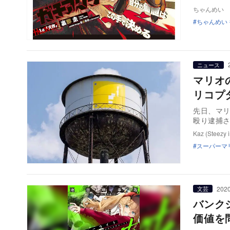
ちゃんめい
ちゃんめい
ニュース
マリオ
リコプ
先日、マ
殴り逮捕
Kaz (Steezy i
スーパーマ
2020
文芸
バンク
価値を