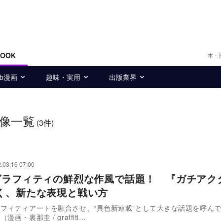
BOOK
本・
eb漫画
趣味・実用
出版業界
像一覧
(3件)
.03.16 07:00
グラフィティの鮮烈な作風で話題！ 『ガチアク
く、新たな表現と戦い方
フィティアートを融合させ、“異色新連載”として大きな話題を呼ん
画・裏那圭 / graffiti…