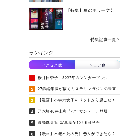
【特集】夏のホラー文芸
特集記事一覧
ランキング
アクセス数
シェア数
桜井日奈子、2027年カレンダーブック
27歳編集長が描くミステリマガジンの未来
【漫画】小学六女子をベッドから起こせ！
乃木坂46井上和『少年サンデー』登場
遠藤璃菜1st写真集が10月6日発売
【漫画】不老不死の男に恋人ができたら？