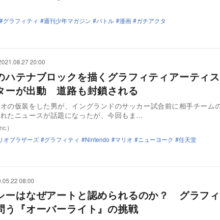
グラフィティ
週刊少年マガジン
バトル
漫画
ガチアクタ
2021.08.27 20:00
のハテナブロックを描くグラフィティアーティス
ターが出動 道路も封鎖される
リオの仮装をした男が、イングランドのサッカー試合前に相手チーム
されたニュースが話題になったが、今回もま…
nc.)
リオブラザーズ
グラフィティ
Nintendo
マリオ
ニューヨーク
任天堂
.05.22 08:00
シーはなぜアートと認められるのか？ グラフィ
問う『オーバーライト』の挑戦