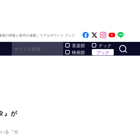
Like on Facebook
Follow on x
Follow on I
Follow o
Follo
漫画の情報と新作の連載｜リアルサウンド ブック
サ
音楽部
テック
映画部
ブック
タ』が
でいる『ガ