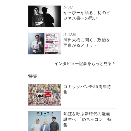
かっぴー
かっぴーが語る、初のビ
ジネス書への思い
澤田大樹
澤田大樹に聞く、政治を
面白がるメリット
インタビュー記事をもっと見る
特集
コミックバンチ25周年特
集
熱狂を呼ぶ新時代の漫画
誕生へ 「めちゃコン」特
集