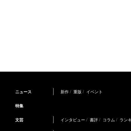
ニュース
新作
重版
イベント
特集
文芸
インタビュー
書評
コラム
ラン