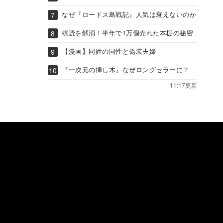
なぜ『ロードス島戦記』人気は衰えないのか
積読を解消！半年で1万個売れた本棚の秘密
【漫画】同姓の同性と偽装夫婦
『一次元の挿し木』なぜロングセラーに？
11:17更新