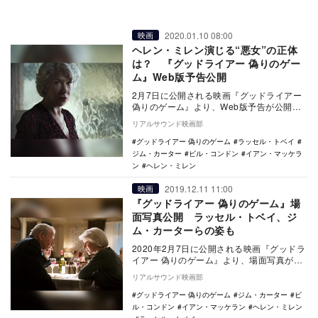
2020.01.10 08:00
映画
ヘレン・ミレン演じる“悪女”の正体
は？ 『グッドライアー 偽りのゲー
ム』Web版予告公開
2月7日に公開される映画『グッドライアー
偽りのゲーム』より、Web版予告が公開さ
れた。 本作は、ヘレン・ミレンとイア
リアルサウンド映画部
ン・マ…
グッドライアー 偽りのゲーム
ラッセル・トベイ
ジム・カーター
ビル・コンドン
イアン・マッケラ
ン
ヘレン・ミレン
2019.12.11 11:00
映画
『グッドライアー 偽りのゲーム』場
面写真公開 ラッセル・トベイ、ジ
ム・カーターらの姿も
2020年2月7日に公開される映画『グッドラ
イアー 偽りのゲーム』より、場面写真が公
開された。 本作は、『クィーン』でオス
リアルサウンド映画部
カ…
グッドライアー 偽りのゲーム
ジム・カーター
ビ
ル・コンドン
イアン・マッケラン
ヘレン・ミレン