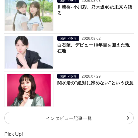
2026.08.08
国内ドラマ
川﨑桜×小川彩、乃木坂46の未来を語
る
2026.08.02
国内ドラマ
白石聖、デビュー10年目を迎えた現
在地
2026.07.29
国内ドラマ
関水渚の“絶対に諦めない”という決意
インタビュー記事一覧
Pick Up!