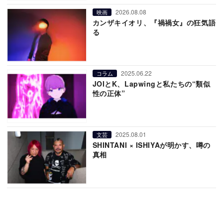
2026.08.08
映画
カンザキイオリ、『禍禍女』の狂気語
る
2025.06.22
コラム
JOIとK、Lapwingと私たちの“類似
性の正体”
2025.08.01
文芸
SHINTANI × ISHIYAが明かす、噂の
真相