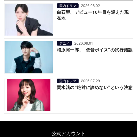
2026.08.02
国内ドラマ
白石聖、デビュー10年目を迎えた現
在地
2026.08.01
アニメ
梅原裕一郎、“低音ボイス”の試行錯誤
2026.07.29
国内ドラマ
関水渚の“絶対に諦めない”という決意
公式アカウント