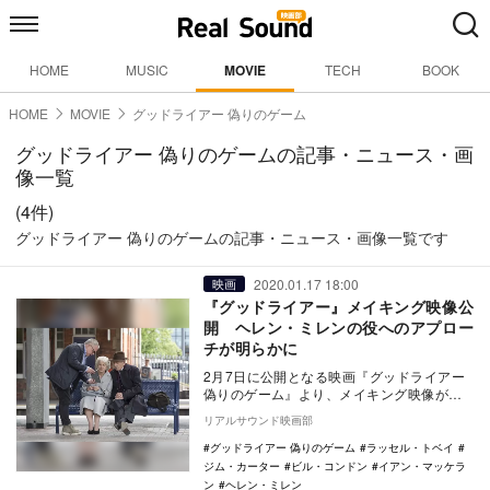
HOME
MUSIC
MOVIE
TECH
BOOK
HOME
MOVIE
グッドライアー 偽りのゲーム
グッドライアー 偽りのゲームの記事・ニュース・画
像一覧
(4件)
グッドライアー 偽りのゲームの記事・ニュース・画像一覧です
2020.01.17 18:00
映画
『グッドライアー』メイキング映像公
開 ヘレン・ミレンの役へのアプロー
チが明らかに
2月7日に公開となる映画『グッドライアー
偽りのゲーム』より、メイキング映像が公
開された。 本作は、ヘレン・ミレンとイ
リアルサウンド映画部
アン・…
グッドライアー 偽りのゲーム
ラッセル・トベイ
ジム・カーター
ビル・コンドン
イアン・マッケラ
ン
ヘレン・ミレン