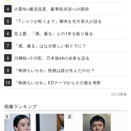
小栗旬×横浜流星、豪華初共演への期待
『Tシャツが乾くまで』脚本を生方美久が語る
見上愛、『風、薫る』との1年を振り返る
『風、薫る』はなぜ新しい朝ドラに？
川﨑桜×小川彩、乃木坂46の未来を語る
『映画ちいかわ』怪物は誰が生んだのか？
『映画ちいかわ』EDテーマからその後を考察
10:13更新
画像ランキング