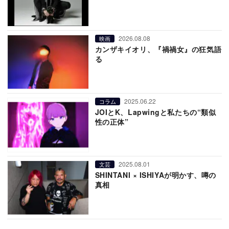
2026.08.08
映画
カンザキイオリ、『禍禍女』の狂気語
る
2025.06.22
コラム
JOIとK、Lapwingと私たちの“類似
性の正体”
2025.08.01
文芸
SHINTANI × ISHIYAが明かす、噂の
真相