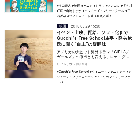
──2010年代…
樋口泰人
映画
アニメ
ドラマ
アメコミ
長谷川
町蔵
山崎まどか
グッチーズ・フリースクール
三
浦哲哉
フィルムアート社
真魚八重子
2018.08.29 15:30
映画
イベント上映、配給、ソフト化まで
Gucchi’s Free School主宰・降矢聡
氏に聞く“自主”の醍醐味
アメリカの大ヒット海外ドラマ『GIRLS／
ガールズ』の原点とも言える、レナ・ダナ
ムが監督・脚本・主演を務めた2010年の映
リアルサウンド映画部
画『タ…
Gucchi’s Free School
タイニー・ファニチャー
グ
ッチーズ・フリースクール
アメリカン・スリープオ
ーバー