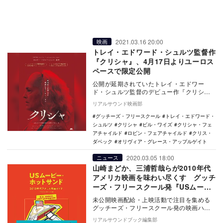
2021.03.16 20:00
映画
トレイ・エドワード・シュルツ監督作
『クリシャ』、4月17日よりユーロス
ペースで限定公開
公開が延期されていたトレイ・エドワー
ド・シュルツ監督のデビュー作『クリシ
ャ』が4月17日より東京・渋谷のユーロスペ
リアルサウンド映画部
ースで限定ロー…
グッチーズ・フリースクール
トレイ・エドワード・
シュルツ
クリシャ
ビル・ワイズ
クリシャ・フェ
アチャイルド
ロビン・フェアチャイルド
クリス・
ダベック
オリヴィア・グレース・アップルゲイト
2020.03.05 18:00
ニュース
山崎まどか、三浦哲哉らが2010年代
アメリカ映画を味わい尽くす グッチ
ーズ・フリースクール発『USムービ
ー・ホットサンド』
未公開映画配給・上映活動で注目を集める
グッチーズ・フリースクール発の映画ハン
ドブック『USムービー・ホットサンド
リアルサウンドブック編集部