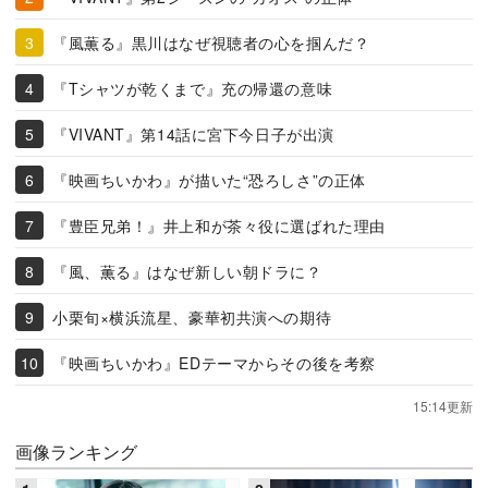
『風薫る』黒川はなぜ視聴者の心を掴んだ？
『Tシャツが乾くまで』充の帰還の意味
『VIVANT』第14話に宮下今日子が出演
『映画ちいかわ』が描いた“恐ろしさ”の正体
『豊臣兄弟！』井上和が茶々役に選ばれた理由
『風、薫る』はなぜ新しい朝ドラに？
小栗旬×横浜流星、豪華初共演への期待
『映画ちいかわ』EDテーマからその後を考察
15:14更新
画像ランキング