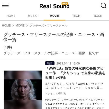
HOME
MUSIC
MOVIE
TECH
BOOK
HOME
MOVIE
グッチーズ・フリースクール
グッチーズ・フリースクールの記事・ニュース・画
像一覧
(4件)
グッチーズ・フリースクールの記事・ニュース・画像一覧です
2021.04.18 12:00
映画
『WAVES』監督の極私的な長編デビ
ュー作 『クリシャ』で自身の家族を
起用した理由
4月17日から、A24作『WAVES／ウェイブ
ス』のトレイ・エドワード・シュルツ監督
の長編映画デビュー作『クリシャ』が公開
アナイス（ANAIS）
された…
グッチーズ・フリースクール
トレイ・エドワード・
シュルツ
アナイス（ANAIS）
クリシャ
ビル・ワ
イズ
クリシャ・フェアチャイルド
ロビン・フェア