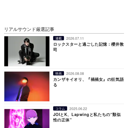
リアルサウンド厳選記事
2026.07.11
連載
ロックスターと過ごした記憶：櫻井敦
司
2026.08.08
映画
カンザキイオリ、『禍禍女』の狂気語
る
2025.06.22
コラム
JOIとK、Lapwingと私たちの“類似
性の正体”