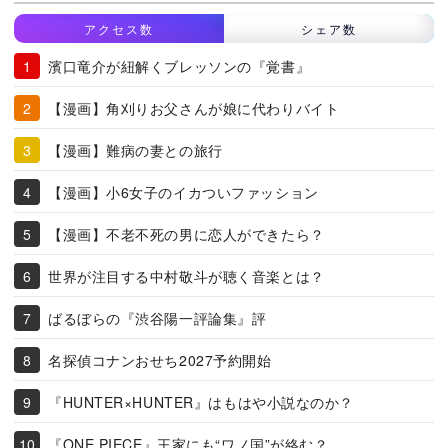
アクセス数
シェア数
濱口竜介が紐解くブレッソンの『覚書』
【漫画】角刈りお父さんが娘に代わりバイト
【漫画】難病の妻との旅行
【漫画】小6女子のイカついファッション
【漫画】不老不死の男に恋人ができたら？
世界が注目する中村敬斗が聴く音楽とは？
ばるぼらの『渋谷陽一評論集』評
名探偵コナンおせち2027予約開始
『HUNTER×HUNTER』はもはや小説なのか？
『ONE PIECE』王家にも“ワノ国”が絡む？