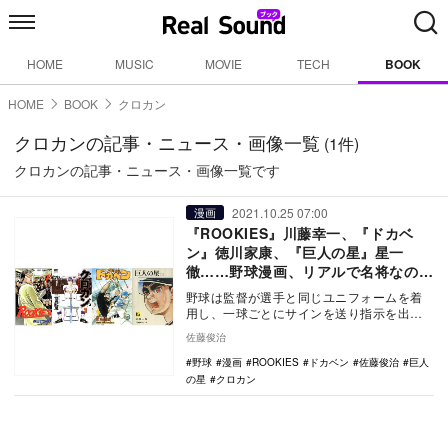
HOME
MUSIC
MOVIE
TECH
BOOK
HOME
BOOK
クロカン
クロカンの記事・ニュース・画像一覧
(1件)
クロカンの記事・ニュース・画像一覧です
2021.10.25 07:00
漫画
『ROOKIES』川藤幸一、『ドカベ
ン』徳川家康、『巨人の星』星一
徹……野球漫画、リアルで名将なの
は？
野球は監督が選手と同じユニフォームを着
用し、一球ごとにサインを送り指示を出す
という特殊なスポーツである。 そのた
佐藤俊治
め、監督の技…
野球
漫画
ROOKIES
ドカベン
佐藤俊治
巨人
の星
クロカン