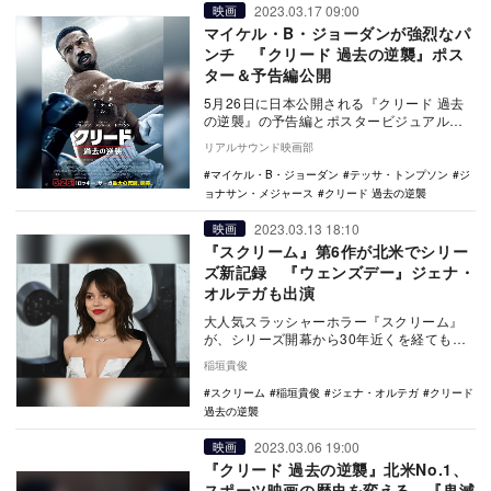
2023.03.17 09:00
映画
マイケル・B・ジョーダンが強烈なパ
ンチ 『クリード 過去の逆襲』ポス
ター＆予告編公開
5月26日に日本公開される『クリード 過去
の逆襲』の予告編とポスタービジュアルが
公開された。 自身のルーツに向き合った
リアルサウンド映画部
シリー…
マイケル・B・ジョーダン
テッサ・トンプソン
ジ
ョナサン・メジャース
クリード 過去の逆襲
2023.03.13 18:10
映画
『スクリーム』第6作が北米でシリー
ズ新記録 『ウェンズデー』ジェナ・
オルテガも出演
大人気スラッシャーホラー『スクリーム』
が、シリーズ開幕から30年近くを経てもな
お変わらない人気ぶりを見せつけた。第6作
稲垣貴俊
『Scre…
スクリーム
稲垣貴俊
ジェナ・オルテガ
クリード
過去の逆襲
2023.03.06 19:00
映画
『クリード 過去の逆襲』北米No.1、
スポーツ映画の歴史を変える 『鬼滅