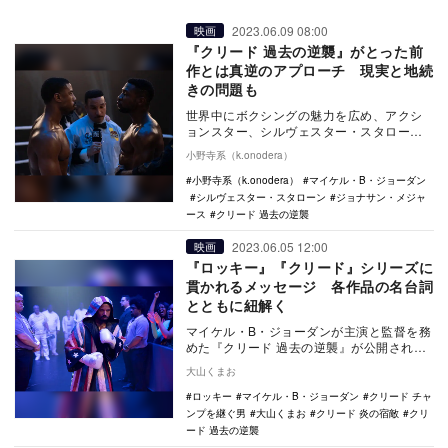
2023.06.09 08:00
映画
『クリード 過去の逆襲』がとった前
作とは真逆のアプローチ 現実と地続
きの問題も
世界中にボクシングの魅力を広め、アクシ
ョンスター、シルヴェスター・スタローン
の代名詞にもなった大ヒットボクシング映
小野寺系（k.onodera）
画『ロッキー』…
小野寺系（k.onodera）
マイケル・B・ジョーダン
シルヴェスター・スタローン
ジョナサン・メジャ
ース
クリード 過去の逆襲
2023.06.05 12:00
映画
『ロッキー』『クリード』シリーズに
貫かれるメッセージ 各作品の名台詞
とともに紐解く
マイケル・B・ジョーダンが主演と監督を務
めた『クリード 過去の逆襲』が公開され
た。本作は、シルヴェスター・スタローン
大山くまお
主演の伝説的…
ロッキー
マイケル・B・ジョーダン
クリード チャ
ンプを継ぐ男
大山くまお
クリード 炎の宿敵
クリ
ード 過去の逆襲