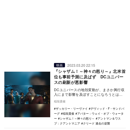
2023.03.20 22:15
映画
『シャザム！～神々の怒り～』北米首
位も事前予測に及ばず DCユニバー
スの刷新が悪影響
DCユニバースの地殻変動が、まさか興行収
入にまで影響を及ぼすことになろうとは。
DC映画最新作『シャザム！～神々の怒り
稲垣貴俊
～』が3月1…
ザッカリー・リーヴァイ
デヴィッド・F・サンドバ
ーグ
稲垣貴俊
アバター：ウェイ・オブ・ウォータ
ー
シャザム！～神々の怒り～
アントマン＆ワス
プ：クアントマニア
クリード 過去の逆襲