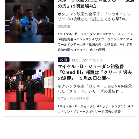
の刃』は初登場4位
ボクシング映画の金字塔、『ロッキー』シ
リーズの後継として誕生してから早7年。い
まや『クリード』シリーズは名実ともに独
稲垣貴俊
立した人気を…
マイケル・B・ジョーダン
ジョナサン・メジャース
稲垣貴俊
アントマン＆ワスプ：クアントマニア
ワールドツアー上映「鬼滅の刃」上弦集結、そして刀
鍛冶の里へ
クリード 過去の逆襲
2023.02.17 18:00
映画
マイケル・B・ジョーダン初監督
『Creed III』邦題は『クリード 過去
の逆襲』 5月26日公開へ
ボクシング映画『ロッキー』のDNAを継承
した『クリード』シリーズの最新作
『CREED III（原題）』の邦題が『クリード
リアルサウンド映画部
過去の…
マイケル・B・ジョーダン
テッサ・トンプソン
ジ
ョナサン・メジャース
クリード 過去の逆襲