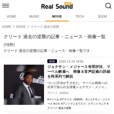
HOME
MUSIC
MOVIE
TECH
BOOK
HOME
MOVIE
クリード 過去の逆襲
クリード 過去の逆襲の記事・ニュース・画像一覧
(15件)
クリード 過去の逆襲の記事・ニュース・画像一覧です
2023.12.19 19:30
映画
ジョナサン・メジャース有罪評決、マ
ーベル解雇へ 映像＆音声証拠の詳細
を時系列で解説
ついに評決が下された。マーベル映画への
出演で知られる俳優ジョナサン・メジャー
スが12月18日（現地時間）第3級暴行罪と
アナイス（ANAIS）
ハラスメン…
マーベル
アナイス（ANAIS）
ジョナサン・メジャ
ース
ロキ
アントマン＆ワスプ：クアントマニア
クリード 過去の逆襲