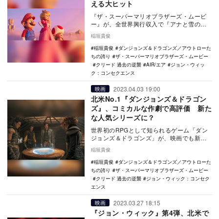
える大ヒット
『ザ・スーパーマリオブラザーズ・ムービ
ー』が、全世界興行収入で『アナと雪の女
王2』（2019年）を抜いてアニメーション
稲垣貴俊
映画の歴代…
稲垣貴俊
ダンジョンズ＆ドラゴンズ／アウトローた
ちの誇り
ザ・スーパーマリオブラザーズ・ムービー
クリード 過去の逆襲
AIR/エア
ジョン・ウィッ
ク：コンセクエンス
2023.04.03 19:00
映画
北米No.1『ダンジョンズ＆ドラゴン
ズ』、コミカルな作劇で高評価 新た
な人気シリーズに？
世界初のRPGとして知られるゲーム「ダン
ジョンズ＆ドラゴンズ」が、映画でも新た
な人気シリーズとなるかもしれない。3月31
稲垣貴俊
日〜4月…
稲垣貴俊
ダンジョンズ＆ドラゴンズ／アウトローた
ちの誇り
ザ・スーパーマリオブラザーズ・ムービー
クリード 過去の逆襲
ジョン・ウィック：コンセク
エンス
2023.03.27 18:15
映画
『ジョン・ウィック』第4弾、北米で