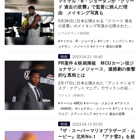
マイケル・B・ジョーダンが『クリー
ド 過去の逆襲』で監督に挑んだ理
由 メイキング写真も
5月26日に日本公開される『クリード 過去
の逆襲』のメイキング写真が公開された。
自身のルーツに向き合ったシリーズ第1作
リアルサウンド映画部
『ク…
マイケル・B・ジョーダン
テッサ・トンプソン
ジ
ョナサン・メジャース
クリード 過去の逆襲
2023.04.21 18:40
映画
PR案件＆映画降板 MCUカーン役ジ
ョナサン・メジャース、逮捕劇の衝撃
的な真相とは
2月17日に日本公開された『アントマン＆ワ
スプ：クアントマニア』でヴィランの征服
者カーンを演じた俳優ジョナサン・メジャ
アナイス（ANAIS）
ースが、3…
マーベル
MCU
マーベル・スタジオ
アナイス
（ANAIS）
ジョナサン・メジャース
アントマン＆
ワスプ：クアントマニア
クリード 過去の逆襲
2023.04.10 20:30
映画
『ザ・スーパーマリオブラザーズ・ム
ービー』北米No.1 『アナ雪2』を超