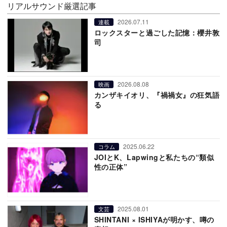
リアルサウンド厳選記事
2026.07.11
連載
ロックスターと過ごした記憶：櫻井敦
司
2026.08.08
映画
カンザキイオリ、『禍禍女』の狂気語
る
2025.06.22
コラム
JOIとK、Lapwingと私たちの“類似
性の正体”
2025.08.01
文芸
SHINTANI × ISHIYAが明かす、噂の