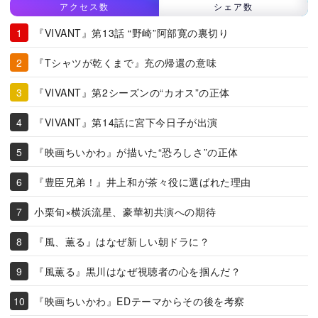
アクセス数
シェア数
『VIVANT』第13話 “野崎”阿部寛の裏切り
『Tシャツが乾くまで』充の帰還の意味
『VIVANT』第2シーズンの“カオス”の正体
『VIVANT』第14話に宮下今日子が出演
『映画ちいかわ』が描いた“恐ろしさ”の正体
『豊臣兄弟！』井上和が茶々役に選ばれた理由
小栗旬×横浜流星、豪華初共演への期待
『風、薫る』はなぜ新しい朝ドラに？
『風薫る』黒川はなぜ視聴者の心を掴んだ？
『映画ちいかわ』EDテーマからその後を考察