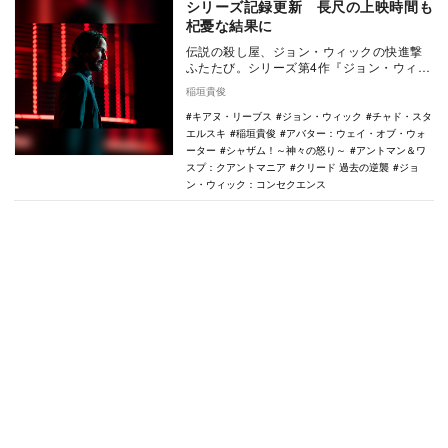
シリーズ記録更新 長尺の上映時間も
杞憂な結果に
伝説の殺し屋、ジョン・ウィックの快進撃
ふたたび。シリーズ第4作『ジョン・ウィッ
ク：コンセクエンス』が3月24日に北米で劇
稲垣貴俊
場公開を…
キアヌ・リーブス
ジョン・ウィック
チャド・スタ
エルスキ
稲垣貴俊
アバター：ウェイ・オブ・ウォ
ーター
シャザム！～神々の怒り～
アントマン＆ワ
スプ：クアントマニア
クリード 過去の逆襲
ジョ
ン・ウィック：コンセクエンス