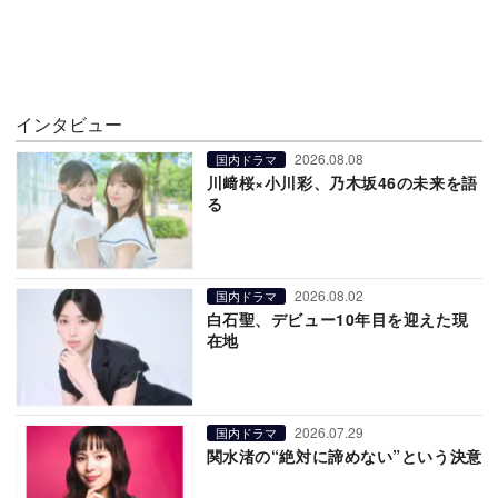
インタビュー
2026.08.08
国内ドラマ
川﨑桜×小川彩、乃木坂46の未来を語
る
2026.08.02
国内ドラマ
白石聖、デビュー10年目を迎えた現
在地
2026.07.29
国内ドラマ
関水渚の“絶対に諦めない”という決意