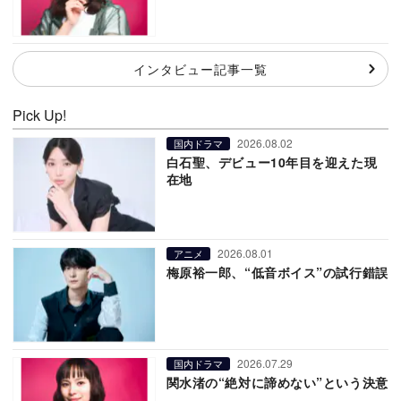
インタビュー記事一覧
Pick Up!
2026.08.02
国内ドラマ
白石聖、デビュー10年目を迎えた現
在地
2026.08.01
アニメ
梅原裕一郎、“低音ボイス”の試行錯誤
2026.07.29
国内ドラマ
関水渚の“絶対に諦めない”という決意