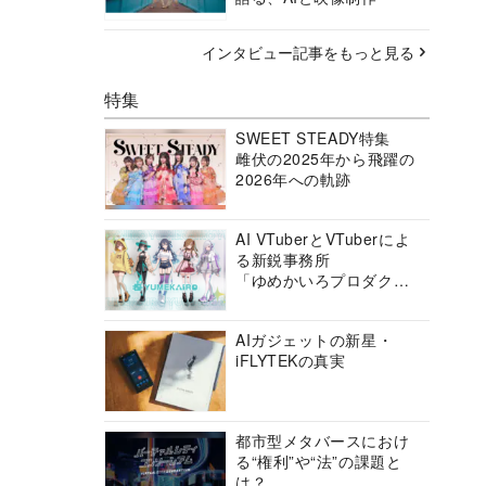
インタビュー記事をもっと見る
特集
SWEET STEADY特集
雌伏の2025年から飛躍の
2026年への軌跡
AI VTuberとVTuberによ
る新鋭事務所
「ゆめかいろプロダクシ
ョン」の挑戦に迫る
AIガジェットの新星・
iFLYTEKの真実
都市型メタバースにおけ
る“権利”や“法”の課題と
は？