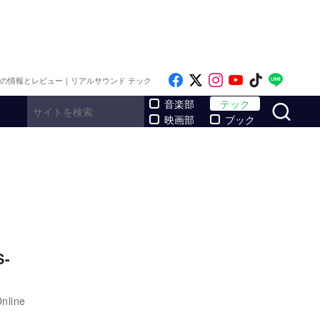
Like on Facebook
Follow on x
Follow on Inst
Follow on Y
Follow on
Follo
メの情報とレビュー｜リアルサウンド テック
サ
音楽部
テック
映画部
ブック
-
line