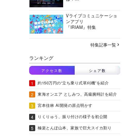
バーチャルシティコンソ
ーシアムの挑戦に迫る
Vライブコミュニケーショ
ンアプリ
『IRIAM』特集
特集記事一覧
ランキング
アクセス数
シェア数
約150万円の“立ち乗り式草刈機”を紹介
東海オンエア としみつ、高級腕時計を紹介
宮本佳林 AI開発の原点明かす
りくりゅう、振り付けの様子を初公開
極楽とんぼ山本、家族で巨大スイカ割り