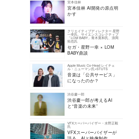
宮本佳林
宮本佳林 AI開発の原点明
かす
クリエイティブディレクター 星野
一幸氏、サイエンスコレクティブ
「LOM BABY」青木寛和氏、浪岡
拓也氏
セガ・星野一幸 × LOM
BABY鼎談
Apple Music Co-Head レイチェ
ル・ニューマン氏×STUTS
音楽は「公共サービス」
になったのか？
渋谷慶一郎
渋谷慶一郎が考えるAI
と“音楽の未来”
VFXスーパーバイザー・水野正毅
氏
VFXスーパーバイザーが
語る、AIと映像制作