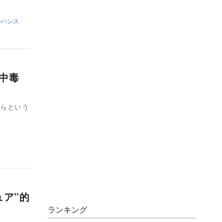
ルハンス
中毒
からという
ュア”的
ランキング