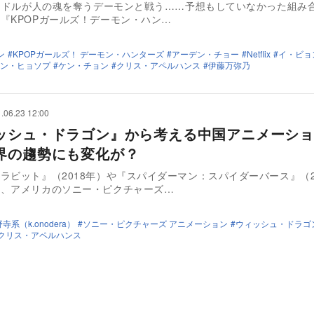
アイドルが人の魂を奪うデーモンと戦う……予想もしていなかった組み
『KPOPガールズ！デーモン・ハン…
ン
KPOPガールズ！ デーモン・ハンターズ
アーデン・チョー
Netflix
イ・ビョ
ン・ヒョソプ
ケン・チョン
クリス・アペルハンス
伊藤万弥乃
.06.23 12:00
ッシュ・ドラゴン』から考える中国アニメーショ
界の趨勢にも変化が？
ラビット』（2018年）や『スパイダーマン：スパイダーバース』（2
た、アメリカのソニー・ピクチャーズ…
寺系（k.onodera）
ソニー・ピクチャーズ アニメーション
ウィッシュ・ドラゴ
クリス・アペルハンス