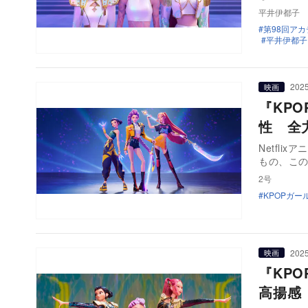
平井伊都子
第98回ア
平井伊都子
2025
映画
『KP
性 全
Netfl
もの、こ
2号
KPOPガー
2025
映画
『KP
高揚感