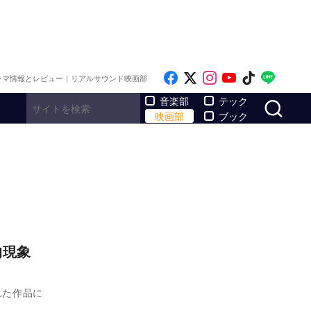
Like on Facebook
Follow on x
Follow on Inst
Follow on Y
Follow on
Follo
ラマ情報とレビュー｜リアルサウンド映画部
サ
音楽部
テック
映画部
ブック
的現象
れた作品に