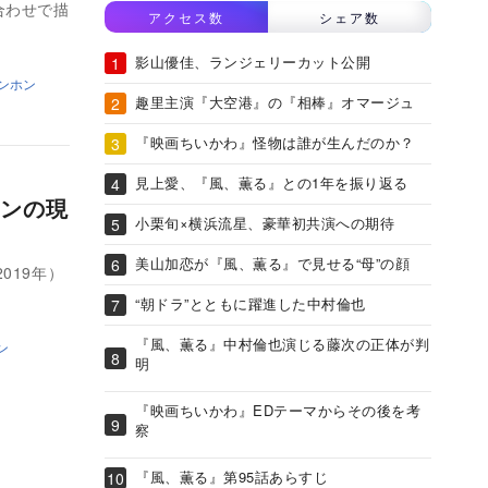
合わせで描
アクセス数
シェア数
影山優佳、ランジェリーカット公開
ンホン
趣里主演『大空港』の『相棒』オマージュ
『映画ちいかわ』怪物は誰が生んだのか？
見上愛、『風、薫る』との1年を振り返る
ンの現
小栗旬×横浜流星、豪華初共演への期待
美山加恋が『風、薫る』で見せる“母”の顔
019年）
“朝ドラ”とともに躍進した中村倫也
『風、薫る』中村倫也演じる藤次の正体が判
ン
明
『映画ちいかわ』EDテーマからその後を考
察
『風、薫る』第95話あらすじ