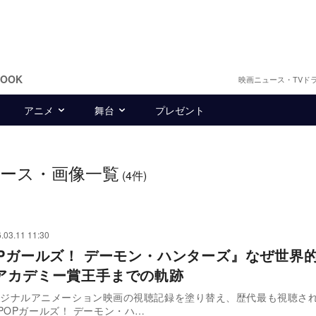
BOOK
映画ニュース・TVド
アニメ
舞台
プレゼント
ース・画像一覧
(4件)
.03.11 11:30
OPガールズ！ デーモン・ハンターズ』なぜ世界
アカデミー賞王手までの軌跡
ixオリジナルアニメーション映画の視聴記録を塗り替え、歴代最も視聴さ
POPガールズ！ デーモン・ハ…