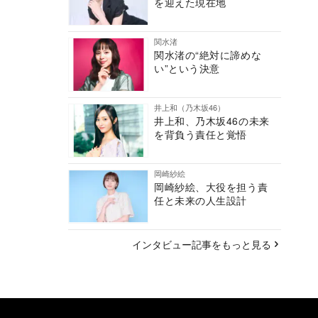
を迎えた現在地
関水渚
関水渚の“絶対に諦めな
い”という決意
井上和（乃木坂46）
井上和、乃木坂46の未来
を背負う責任と覚悟
岡崎紗絵
岡崎紗絵、大役を担う責
任と未来の人生設計
インタビュー記事をもっと見る