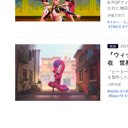
K-POP
かれた物語
伊藤万弥乃
マギー・カ
TWICE
ア
2021
映画
『ウィ
在 世
『ピーター
を製作し
小野寺系
Netflix
小野
Base FX