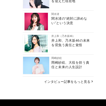
を迎えた現在地
関水渚
関水渚の“絶対に諦めな
い”という決意
井上和（乃木坂46）
井上和、乃木坂46の未来
を背負う責任と覚悟
岡崎紗絵
岡崎紗絵、大役を担う責
任と未来の人生設計
インタビュー記事をもっと見る