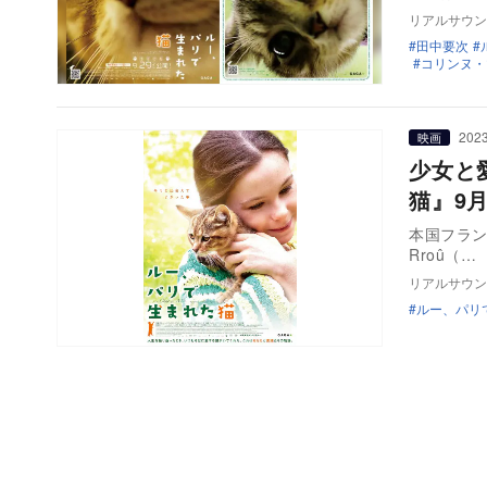
リアルサウン
田中要次
コリンヌ・
2023
映画
少女と
猫』9
本国フランスで
Rroû（…
リアルサウン
ルー、パリ