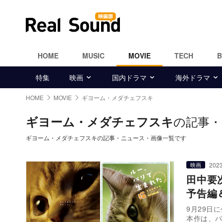
HOME
MUSIC
MOVIE
TECH
特集
映画
国内ドラマ
海外ドラマ
HOME
MOVIE
ギヨーム・メダチェフスキ
の記事・
ギヨーム・メダチェフスキ
ギヨーム・メダチェフスキの記事・ニュース・画像一覧です
2023
映画
田中要
予告編
9月29
本作は、