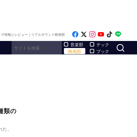
Like on Facebook
Follow on x
Follow on Inst
Follow on Y
Follow on
Follo
ラマ情報とレビュー｜リアルサウンド映画部
サ
音楽部
テック
映画部
ブック
種類の
された。