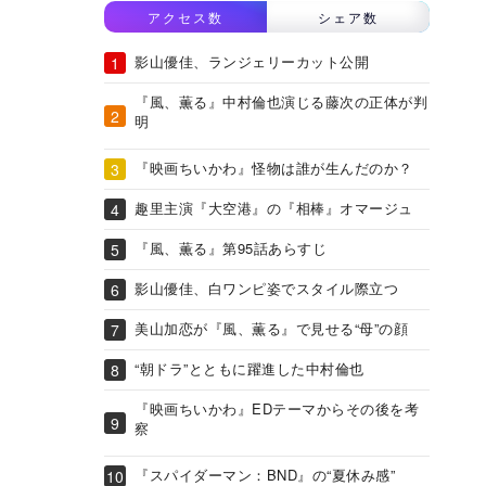
アクセス数
シェア数
影山優佳、ランジェリーカット公開
『風、薫る』中村倫也演じる藤次の正体が判
明
『映画ちいかわ』怪物は誰が生んだのか？
趣里主演『大空港』の『相棒』オマージュ
『風、薫る』第95話あらすじ
影山優佳、白ワンピ姿でスタイル際立つ
美山加恋が『風、薫る』で見せる“母”の顔
“朝ドラ”とともに躍進した中村倫也
『映画ちいかわ』EDテーマからその後を考
察
『スパイダーマン：BND』の“夏休み感”