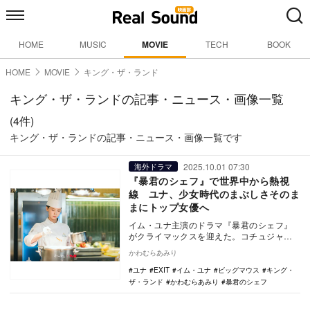
HOME
MUSIC
MOVIE
TECH
BOOK
HOME
MOVIE
キング・ザ・ランド
キング・ザ・ランドの記事・ニュース・画像一覧
(4件)
キング・ザ・ランドの記事・ニュース・画像一覧です
2025.10.01 07:30
海外ドラマ
『暴君のシェフ』で世界中から熱視
線 ユナ、少女時代のまぶしさそのま
まにトップ女優へ
イム・ユナ主演のドラマ『暴君のシェフ』
がクライマックスを迎えた。コチュジャン
バタービビンバ、オート・キュイジーヌ、
かわむらあみり
黒ごまマカロン…
ユナ
EXIT
イム・ユナ
ビッグマウス
キング・
ザ・ランド
かわむらあみり
暴君のシェフ