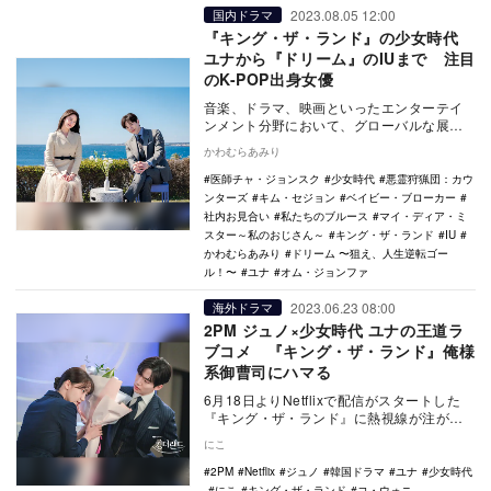
2023.08.05 12:00
国内ドラマ
『キング・ザ・ランド』の少女時代
ユナから『ドリーム』のIUまで 注目
のK-POP出身女優
音楽、ドラマ、映画といったエンターテイ
ンメント分野において、グローバルな展開
を見せ、日本でも人気の高い“Kコンテン
かわむらあみり
ツ”。なかでも…
医師チャ・ジョンスク
少女時代
悪霊狩猟団：カウ
ンターズ
キム・セジョン
ベイビー・ブローカー
社内お見合い
私たちのブルース
マイ・ディア・ミ
スター～私のおじさん～
キング・ザ・ランド
IU
かわむらあみり
ドリーム 〜狙え、人生逆転ゴー
ル！〜
ユナ
オム・ジョンファ
2023.06.23 08:00
海外ドラマ
2PM ジュノ×少女時代 ユナの王道ラ
ブコメ 『キング・ザ・ランド』俺様
系御曹司にハマる
6月18日よりNetflixで配信がスタートした
『キング・ザ・ランド』に熱視線が注がれ
ている。 K-POPアイドルグループ第…
にこ
2PM
Netflix
ジュノ
韓国ドラマ
ユナ
少女時代
にこ
キング・ザ・ランド
コ・ウォニ