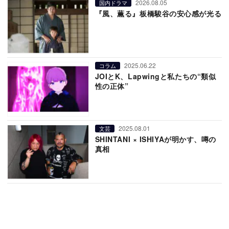
2026.08.05
国内ドラマ
『風、薫る』板橋駿谷の安心感が光る
2025.06.22
コラム
JOIとK、Lapwingと私たちの“類似
性の正体”
2025.08.01
文芸
SHINTANI × ISHIYAが明かす、噂の
真相