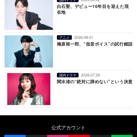
白石聖、デビュー10年目を迎えた現
在地
2026.08.01
アニメ
梅原裕一郎、“低音ボイス”の試行錯誤
2026.07.29
国内ドラマ
関水渚の“絶対に諦めない”という決意
公式アカウント