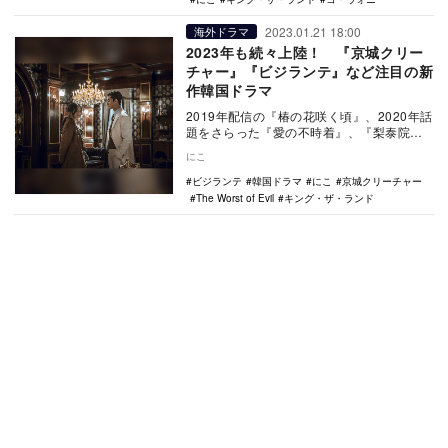
2023.01.21 18:00
海外ドラマ
2023年も続々上陸！ 『京城クリー
チャー』『ビジランテ』など注目の新
作韓国ドラマ
2019年配信の『椿の花咲く頃』、2020年話
題をさらった『愛の不時着』、『梨泰院ク
ラス』、『サイコだけど大丈夫』、2021年
にこ
配…
ビジランテ
韓国ドラマ
にこ
京城クリーチャー
The Worst of Evil
キング・ザ・ランド