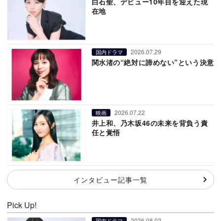
白石聖、デビュー10年目を迎えた現
在地
2026.07.29
国内ドラマ
関水渚の“絶対に諦めない”という決意
2026.07.22
映画
井上和、乃木坂46の未来を背負う責
任と覚悟
インタビュー記事一覧
Pick Up!
2026.08.02
国内ドラマ