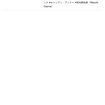
ンス
キャシアン・アンドー
長内那由多（Nayuta
Osanai）