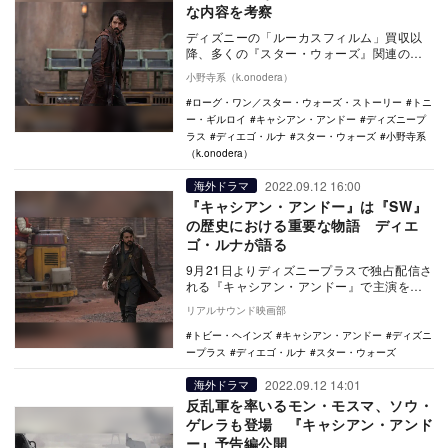
な内容を考察
ディズニーの「ルーカスフィルム」買収以
降、多くの『スター・ウォーズ』関連の映
画、ドラマ作品が製作されている。ドラマ
小野寺系（k.onodera）
シリーズでは、…
ローグ・ワン／スター・ウォーズ・ストーリー
トニ
ー・ギルロイ
キャシアン・アンドー
ディズニープ
ラス
ディエゴ・ルナ
スター・ウォーズ
小野寺系
（k.onodera）
2022.09.12 16:00
海外ドラマ
『キャシアン・アンドー』は『SW』
の歴史における重要な物語 ディエ
ゴ・ルナが語る
9月21日よりディズニープラスで独占配信さ
れる『キャシアン・アンドー』で主演を務
めるディエゴ・ルナのコメントが到着し
リアルサウンド映画部
た。 本…
トビー・ヘインズ
キャシアン・アンドー
ディズニ
ープラス
ディエゴ・ルナ
スター・ウォーズ
2022.09.12 14:01
海外ドラマ
反乱軍を率いるモン・モスマ、ソウ・
ゲレラも登場 『キャシアン・アンド
ー』予告編公開