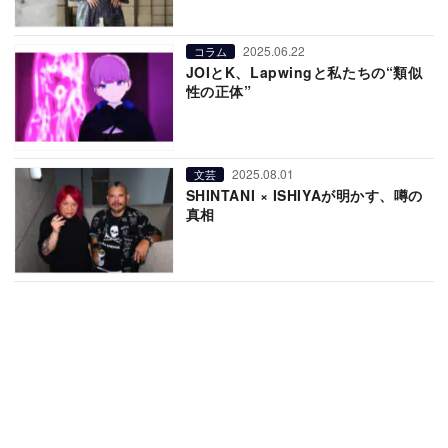
2025.06.22
コラム
JOIとK、Lapwingと私たちの“類似
性の正体”
2025.08.01
文芸
SHINTANI × ISHIYAが明かす、噂の
真相