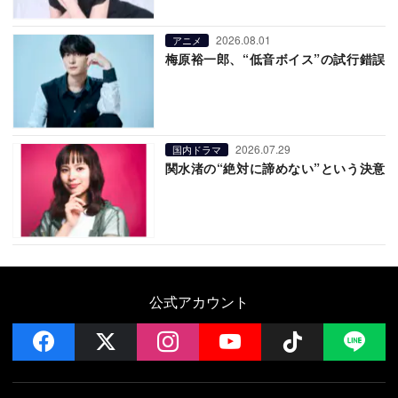
2026.08.01
アニメ
梅原裕一郎、“低音ボイス”の試行錯誤
2026.07.29
国内ドラマ
関水渚の“絶対に諦めない”という決意
公式アカウント
facebook
x
instagram
YouTube
Follow on 
LI