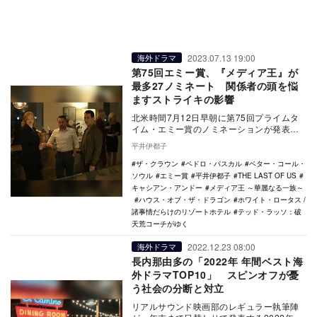
2023.07.13 19:00
海外ドラマ
第75回エミー賞、『メディア王』が
最多27ノミネート 関係者の頭を悩
ますストライキの影響
北米時間7月12日早朝に第75回プライムタ
イム・エミー賞のノミネーションが発表さ
れた。2022年6月1日から2023年5月31日…
平井伊都子
ザ・クラウン
ペドロ・パスカル
ベター・コール・
ソウル
エミー賞
平井伊都子
THE LAST OF US
キャシアン・アンドー
メディア王 ～華麗なる一族～
ハウス・オブ・ザ・ドラゴン
ホワイト・ロータス /
諸事情だらけのリゾートホテル
テッド・ラッソ：破
天荒コーチがゆく
2022.12.23 08:00
海外ドラマ
長内那由多の「2022年 年間ベスト海
外ドラマTOP10」 スピンオフが憂
う社会の分断と対立
リアルサウンド映画部のレギュラー執筆陣