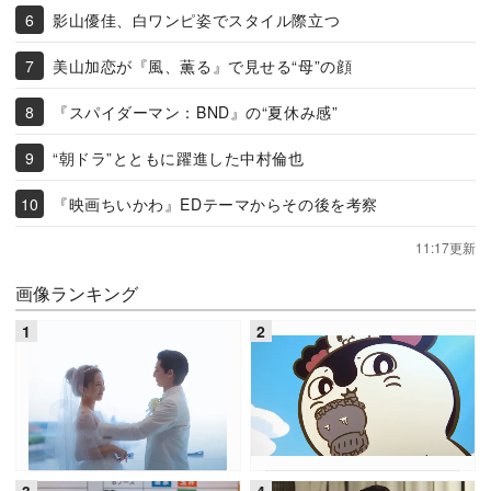
影山優佳、白ワンピ姿でスタイル際立つ
美山加恋が『風、薫る』で見せる“母”の顔
『スパイダーマン：BND』の“夏休み感”
“朝ドラ”とともに躍進した中村倫也
『映画ちいかわ』EDテーマからその後を考察
11:17更新
画像ランキング