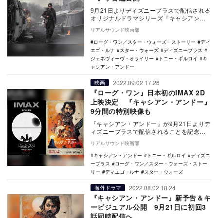
9月21日よりディズニープラスで配信される
オリジナルドラマシリーズ『キャシアン・
アンドー』の予告編が公開された。 本作
リアルサウンド映画部
は、『…
ローグ・ワン／スター・ウォーズ・ストーリー
ディ
エゴ・ルナ
スター・ウォーズ
ディズニープラス
ジェネヴィーヴ・オライリー
トニー・ギルロイ
キ
ャシアン・アンドー
2022.09.02 17:26
映画
『ローグ・ワン』日本初のIMAX 2D
上映決定 『キャシアン・アンドー』
9分間の特別映像も
『キャシアン・アンドー』が9月21日よりデ
ィズニープラスで配信されることを記念し
て、『ローグ・ワン／スター・ウォーズ・
リアルサウンド映画部
ストーリー…
キャシアン・アンドー
トニー・ギルロイ
ディズニ
ープラス
ローグ・ワン／スター・ウォーズ・ストー
リー
ディエゴ・ルナ
スター・ウォーズ
2022.08.02 18:24
海外ドラマ
『キャシアン・アンドー』新予告＆キ
ービジュアル公開 9月21日に初回3
話同時配信へ