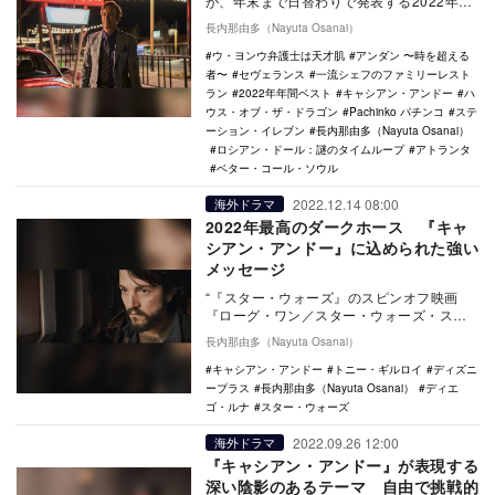
が、年末まで日替わりで発表する2022年の
年間ベスト企画。映画、国内ドラマ、海外
長内那由多（Nayuta Osanai）
ドラマ、ア…
ウ・ヨンウ弁護士は天才肌
アンダン 〜時を超える
者〜
セヴェランス
一流シェフのファミリーレスト
ラン
2022年年間ベスト
キャシアン・アンドー
ハ
ウス・オブ・ザ・ドラゴン
Pachinko パチンコ
ステ
ーション・イレブン
長内那由多（Nayuta Osanai）
ロシアン・ドール：謎のタイムループ
アトランタ
ベター・コール・ソウル
2022.12.14 08:00
海外ドラマ
2022年最高のダークホース 『キャ
シアン・アンドー』に込められた強い
メッセージ
“『スター・ウォーズ』のスピンオフ映画
『ローグ・ワン／スター・ウォーズ・スト
ーリー』のキャシアン・アンドーを主人公
長内那由多（Nayuta Osanai）
にした前日譚”…
キャシアン・アンドー
トニー・ギルロイ
ディズニ
ープラス
長内那由多（Nayuta Osanai）
ディエ
ゴ・ルナ
スター・ウォーズ
2022.09.26 12:00
海外ドラマ
『キャシアン・アンドー』が表現する
深い陰影のあるテーマ 自由で挑戦的