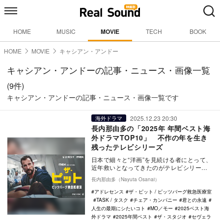
HOME
MUSIC
MOVIE
TECH
BOOK
HOME
MOVIE
キャシアン・アンドー
キャシアン・アンドーの記事・ニュース・画像一覧
(9件)
キャシアン・アンドーの記事・ニュース・画像一覧です
2025.12.23 20:30
海外ドラマ
長内那由多の「2025年 年間ベスト海
外ドラマTOP10」 不作の年を生き
残ったテレビシリーズ
日本で細々と“洋画”を見続ける者にとって、
近年救いとなってきたのがテレビシリーズ
の存在だった。2025年の年間ベスト企画と
長内那由多（Nayuta Osanai）
して、…
アドレセンス
ザ・ピット / ピッツバーグ救急医療室
TASK / タスク
チェア・カンパニー
君との永遠
人生の最期にシたいコト
MO／モー
2025ベスト海
外ドラマ
2025年間ベスト
ザ・スタジオ
セヴェラ