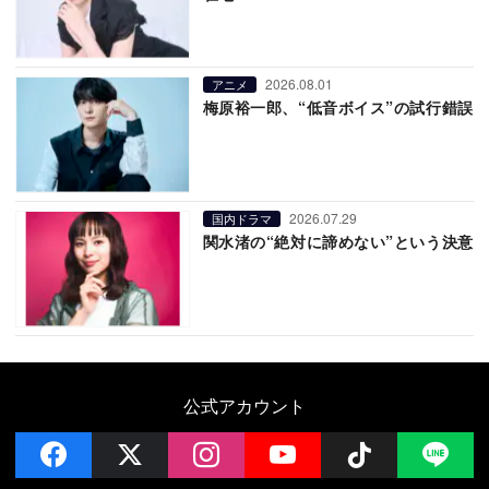
2026.08.01
アニメ
梅原裕一郎、“低音ボイス”の試行錯誤
2026.07.29
国内ドラマ
関水渚の“絶対に諦めない”という決意
公式アカウント
facebook
x
instagram
YouTube
Follow on 
LI