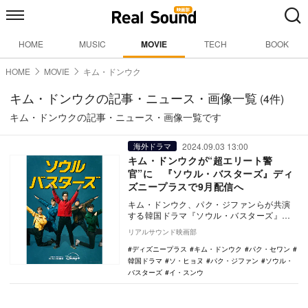
HOME
MUSIC
MOVIE
TECH
BOOK
HOME
MOVIE
キム・ドンウク
キム・ドンウクの記事・ニュース・画像一覧
(4件)
キム・ドンウクの記事・ニュース・画像一覧です
2024.09.03 13:00
海外ドラマ
キム・ドンウクが“超エリート警
官”に 『ソウル・バスターズ』ディ
ズニープラスで9月配信へ
キム・ドンウク、パク・ジファンらが共演
する韓国ドラマ『ソウル・バスターズ』
が、ディズニープラス「スター」にて9月11
リアルサウンド映画部
日より配信さ…
ディズニープラス
キム・ドンウク
パク・セワン
韓国ドラマ
ソ・ヒョヌ
パク・ジファン
ソウル・
バスターズ
イ・スンウ