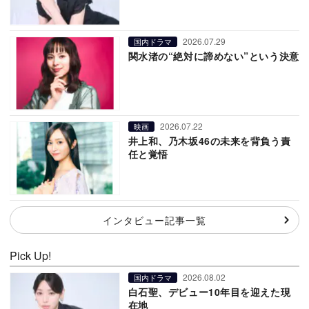
2026.07.29
国内ドラマ
関水渚の“絶対に諦めない”という決意
2026.07.22
映画
井上和、乃木坂46の未来を背負う責
任と覚悟
インタビュー記事一覧
Pick Up!
2026.08.02
国内ドラマ
白石聖、デビュー10年目を迎えた現
在地