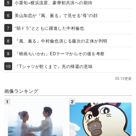
小栗旬×横浜流星、豪華初共演への期待
美山加恋が『風、薫る』で見せる“母”の顔
“朝ドラ”とともに躍進した中村倫也
『風、薫る』中村倫也演じる藤次の正体が判明
『映画ちいかわ』EDテーマからその後を考察
『Tシャツが乾くまで』充の帰還の意味
05:13更新
画像ランキング