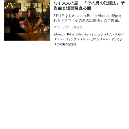
なす大人の恋 『その男の記憶法』予
告編＆場面写真公開
8月1日よりAmazon Prime Videoに配信さ
れるドラマ『その男の記憶法』の予告編と
場面写真が公開された。 本作は…
リアルサウンド映画部
Amazon Prime Video
イ・ジニョク
キム・スルギ
ユン・ジョンフン
ムン・ガヨン
キム・ドンウク
その男の記憶法