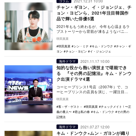
2021.12.31 10:00
コラム
チャン・ギヨン、イ・ジョンジェ、チ
ョン・ヨビンら、2021年注目韓国作
品で輝いた俳優5選
2021年ももう終わるが、今年も心温まるラ
ブストーリーから背筋が凍るようなパニッ
クスリラーなど、さまざまなジャンルの韓
咲田真菜
国ドラマや…
咲田真菜
シン・ミナ
キム・ドンウク
チャン・ギ
ヨン
チョン・ヨビン
イ・ジョンジェ
2021.11.17 10:00
海外ドラマ
知的な役から熱い演技まで堪能でき
る 『その男の記憶法』キム・ドンウ
ク出演ドラマ4選
コーヒープリンス1号店（2007年）で、コ
ーヒープリンスの店員を演じ、一躍注目さ
れたキム・ドンウク。いわゆるパッと目を
咲田真菜
ひく派手な…
客－ザ・ゲスト－
咲田真菜
チェックメイト！〜正
義の番人〜
君は私の春
キム・ドンウク
その男の
記憶法
2021.07.27 12:00
海外ドラマ
キム・ドンウク×ムン・ガヨンが織り