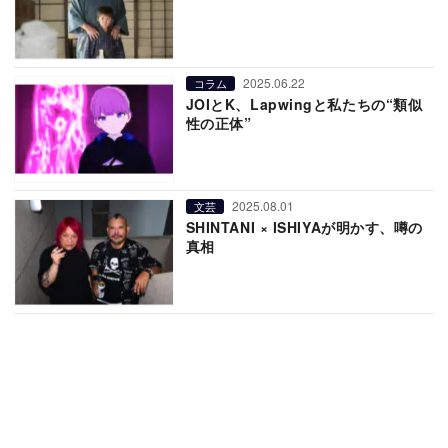
2025.06.22
コラム
JOIとK、Lapwingと私たちの“類似
性の正体”
2025.08.01
文芸
SHINTANI × ISHIYAが明かす、噂の
真相