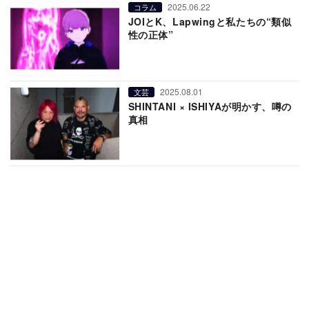
2025.06.22
コラム
JOIとK、Lapwingと私たちの“類似
性の正体”
2025.08.01
文芸
SHINTANI × ISHIYAが明かす、噂の
真相