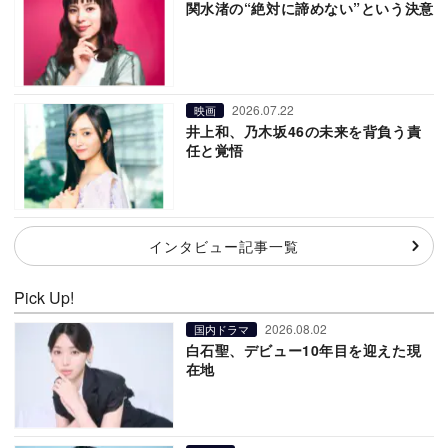
関水渚の“絶対に諦めない”という決意
2026.07.22
映画
井上和、乃木坂46の未来を背負う責
任と覚悟
インタビュー記事一覧
Pick Up!
2026.08.02
国内ドラマ
白石聖、デビュー10年目を迎えた現
在地