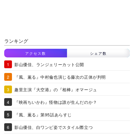
ランキング
アクセス数
シェア数
影山優佳、ランジェリーカット公開
『風、薫る』中村倫也演じる藤次の正体が判明
趣里主演『大空港』の『相棒』オマージュ
『映画ちいかわ』怪物は誰が生んだのか？
『風、薫る』第95話あらすじ
影山優佳、白ワンピ姿でスタイル際立つ