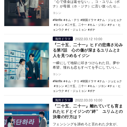
「心で借金は返せない」。コ・ユリム（ボ
ナ）が母親（ホ・ジナ）に言い放ったセリ
フだ。人の気持ちでお金は湧き出てはこな
ヨシン
い。けれども、…
Netflix
キム・テリ
韓国ドラマ
ナム・ジュヒョク
ヨシン
二十五、二十一
キム・ジヨン
チェ・ヒ
ョンウク
イ・ジュミョン
ボナ
2022.03.12 10:00
海外ドラマ
『二十五、二十一』ヒドの悲痛さ沁み
る第7話 心の傷が深まるユリムと2
人を見つめるイジン
一瞬にして地獄に叩きつけられた日。夢や
希望、憧れも恋もすべてを手にしていいん
だと思えた日。思い切り傷ついて、いつの
ヨシン
間にか成長して…
Netflix
キム・テリ
韓国ドラマ
ナム・ジュヒョク
ヨシン
二十五、二十一
キム・ジヨン
チェ・ヒ
ョンウク
イ・ジュミョン
ボナ
2022.03.03 10:00
海外ドラマ
『二十五、二十一』離れていても育ま
れたヒドとイジンの“絆” ユリムとの
決着の行方は？
フェンシングを諦めろと言われた少女が、