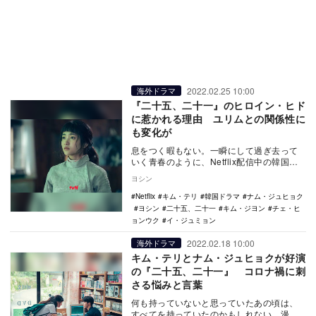
2022.02.25 10:00
海外ドラマ
『二十五、二十一』のヒロイン・ヒド
に惹かれる理由 ユリムとの関係性に
も変化が
息をつく暇もない。一瞬にして過ぎ去って
いく青春のように、Netflix配信中の韓国ド
ラマ『二十五、二十一』の約1時間もあっと
ヨシン
いう…
Netflix
キム・テリ
韓国ドラマ
ナム・ジュヒョク
ヨシン
二十五、二十一
キム・ジヨン
チェ・ヒ
ョンウク
イ・ジュミョン
2022.02.18 10:00
海外ドラマ
キム・テリとナム・ジュヒョクが好演
の『二十五、二十一』 コロナ禍に刺
さる悩みと言葉
何も持っていないと思っていたあの頃は、
すべてを持っていたのかもしれない。漫画1