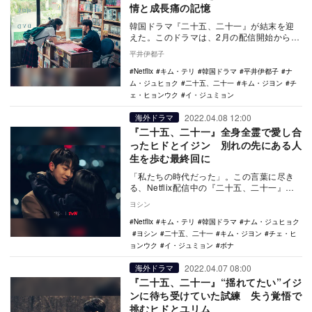
情と成長痛の記憶
韓国ドラマ『二十五、二十一』が結末を迎
えた。このドラマは、2月の配信開始から最
終回まで、一貫して人々にエールを送り続
平井伊都子
けていた。輝…
Netflix
キム・テリ
韓国ドラマ
平井伊都子
ナ
ム・ジュヒョク
二十五、二十一
キム・ジヨン
チ
ェ・ヒョンウク
イ・ジュミョン
2022.04.08 12:00
海外ドラマ
『二十五、二十一』全身全霊で愛し合
ったヒドとイジン 別れの先にある人
生を歩む最終回に
「私たちの時代だった」。この言葉に尽き
る、Netflix配信中の『二十五、二十一』。
誰かの時代が終われば、また誰かの時代が
ヨシン
始まる…
Netflix
キム・テリ
韓国ドラマ
ナム・ジュヒョク
ヨシン
二十五、二十一
キム・ジヨン
チェ・ヒ
ョンウク
イ・ジュミョン
ボナ
2022.04.07 08:00
海外ドラマ
『二十五、二十一』“揺れてたい”イジ
ンに待ち受けていた試練 失う覚悟で
挑むヒドとユリム