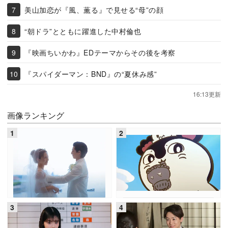
美山加恋が『風、薫る』で見せる“母”の顔
“朝ドラ”とともに躍進した中村倫也
『映画ちいかわ』EDテーマからその後を考察
『スパイダーマン：BND』の“夏休み感”
16:13更新
画像ランキング