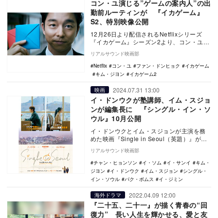
コン・ユ演じる”ゲームの案内人”の出
勤前ルーティンが 『イカゲーム』
S2、特別映像公開
12月26日より配信されるNetflixシリーズ
『イカゲーム』シーズン2より、コン・ユ演
じる“ゲームの案内人”の出勤前ルーティン…
リアルサウンド映画部
Netflix
コン・ユ
ファン・ドンヒョク
イカゲーム
キム・ジヨン
イカゲーム2
2024.07.31 13:00
映画
イ・ドンウクが塾講師、イム・スジョ
ンが編集長に 『シングル・イン・ソ
ウル』10月公開
イ・ドンウクとイム・スジョンが主演を務
めた映画『Single in Seoul（英題）』が、
『シングル・イン・ソウル』の邦題で1…
リアルサウンド映画部
チャン・ヒョンソン
イ・ソム
イ・サンイ
キム・
ジヨン
イ・ドンウク
イム・スジョン
シングル・
イン・ソウル
パク・ボムス
イ・ジミン
2022.04.09 12:00
海外ドラマ
『二十五、二十一』が描く青春の“回
復力” 長い人生を輝かせる、愛と友