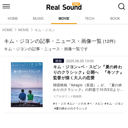
HOME
MUSIC
MOVIE
TECH
BOOK
HOME
MOVIE
キム・ジヨン
キム・ジヨンの記事・ニュース・画像一覧
(12件)
キム・ジヨンの記事・ニュース・画像一覧です
2025.06.05 13:00
映画
キム・ジヨン×ペ・スビン『夏の終わ
りのクラシック』公開へ 『冬ソナ』
監督が描く大人の恋愛
韓国映画『Adagio（英題）』が、『夏の終
わりのクラシック』の邦題で10月3日よりシ
ネ・リーブル池袋ほかにて全国順次公開さ
リアルサウンド映画部
れる…
イ・ジス
ユン・ソクホ
ペ・スビン
キム・ジヨン
夏の終わりのクラシック