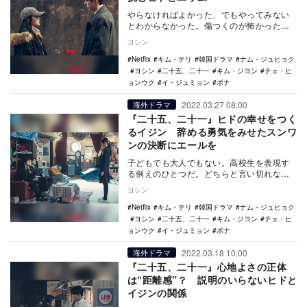
やらなければよかった、でもやってみない
とわからなかった。傷つくのが怖かった、
でも傷ついたから今がある。新しい世界に
ヨシン
飛び込むと想定…
Netflix
キム・テリ
韓国ドラマ
ナム・ジュヒョク
ヨシン
二十五、二十一
キム・ジヨン
チェ・ヒ
ョンウク
イ・ジュミョン
ボナ
2022.03.27 08:00
海外ドラマ
『二十五、二十一』ヒドの幸せをつく
るイジン 辞める勇気をみせたスンワ
ンの決断にエールを
子どもでも大人でもない。高校生を表現す
る例えのひとつだ。どちらと言い切れなく
ても、ナ・ヒド（キム・テリ）やコ・ユリ
ヨシン
ム（ボナ）たち…
Netflix
キム・テリ
韓国ドラマ
ナム・ジュヒョク
ヨシン
二十五、二十一
キム・ジヨン
チェ・ヒ
ョンウク
イ・ジュミョン
ボナ
2022.03.18 10:00
海外ドラマ
『二十五、二十一』心地よさの正体
は“距離感”？ 説明のいらないヒドと
イジンの関係