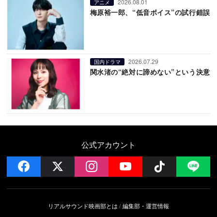
2026.08.01
アニメ
梅原裕一郎、“低音ボイス”の試行錯誤
2026.07.29
国内ドラマ
関水渚の“絶対に諦めない”という決意
公式アカウント
facebook
x
instagram
YouTube
Follow on 
LI
リアルサウンド映画部とは
編集部・運営情報