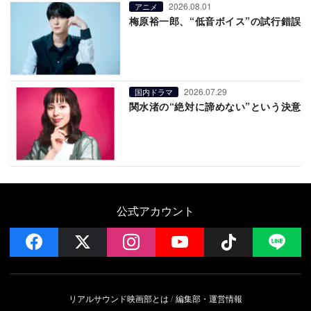
2026.08.01
アニメ
梅原裕一郎、“低音ボイス”の試行錯誤
2026.07.29
国内ドラマ
関水渚の“絶対に諦めない”という決意
公式アカウント
facebook
x
instagram
YouTube
Follow on 
LI
リアルサウンド映画部とは
編集部・運営情報