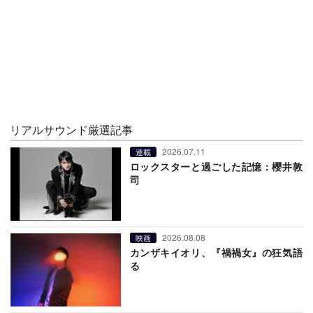
リアルサウンド厳選記事
2026.07.11
連載
ロックスターと過ごした記憶：櫻井敦
司
2026.08.08
映画
カンザキイオリ、『禍禍女』の狂気語
る