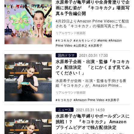
水原希子が亀甲縛りや全身青塗りで企
画に挑む姿が 『キコキカク』場面写
真＆予告編公開
4月23日よりAmazon Prime Videoにて配信
される『キコキカク』の場面写真と予告編
が公開された。 本作は、アー…
リアルサウンド映画部
キコキカク
オカモトレイジ
kemio
Amazon
Prime Video
山田孝之
水原希子
2021.03.31 17:30
国内ドラマ
水原希子企画・出演・監修『キコキカ
ク』配信決定 「とにかくまず見てみ
てください！」
水原希子が企画・出演・監修を手掛ける番
組『キコキカク』が、Amazon Prime
Videoにて4月23日より配信されることが…
リアルサウンド映画部
キコキカク
Amazon Prime Video
水原希子
2021.03.31 14:59
ニュース
水原希子が亀甲縛りやポールダンスに
挑戦！？ 『キコキカク』 Amazon
プライムビデオで独占配信決定