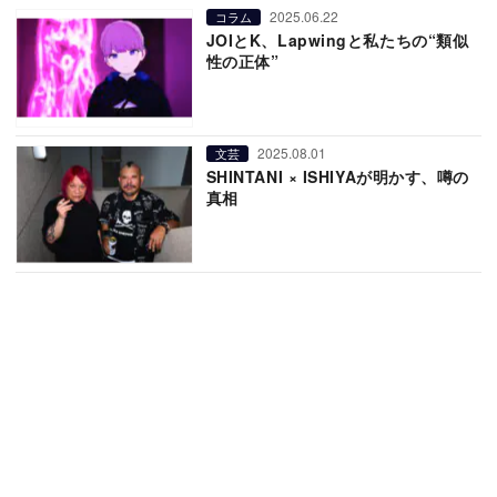
2025.06.22
コラム
JOIとK、Lapwingと私たちの“類似
性の正体”
2025.08.01
文芸
SHINTANI × ISHIYAが明かす、噂の
真相