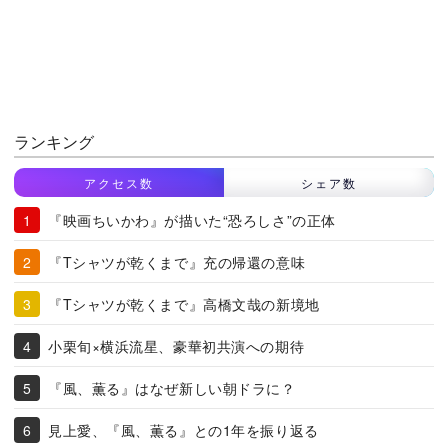
ランキング
アクセス数
シェア数
『映画ちいかわ』が描いた“恐ろしさ”の正体
『Tシャツが乾くまで』充の帰還の意味
『Tシャツが乾くまで』高橋文哉の新境地
小栗旬×横浜流星、豪華初共演への期待
『風、薫る』はなぜ新しい朝ドラに？
見上愛、『風、薫る』との1年を振り返る