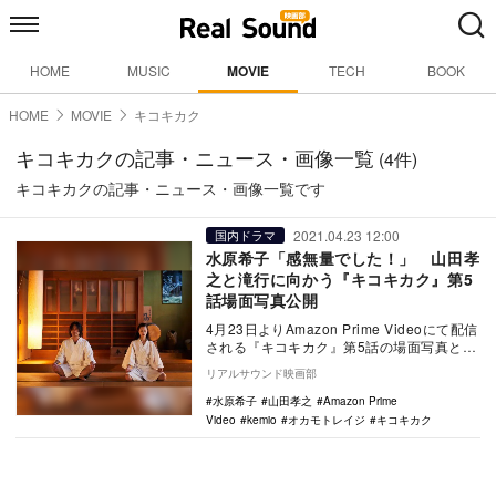
HOME
MUSIC
MOVIE
TECH
BOOK
HOME
MOVIE
キコキカク
キコキカクの記事・ニュース・画像一覧
(4件)
キコキカクの記事・ニュース・画像一覧です
2021.04.23 12:00
国内ドラマ
水原希子「感無量でした！」 山田孝
之と滝行に向かう『キコキカク』第5
話場面写真公開
4月23日よりAmazon Prime Videoにて配信
される『キコキカク』第5話の場面写真と予
告編が公開された。 本作は…
リアルサウンド映画部
水原希子
山田孝之
Amazon Prime
Video
kemio
オカモトレイジ
キコキカク