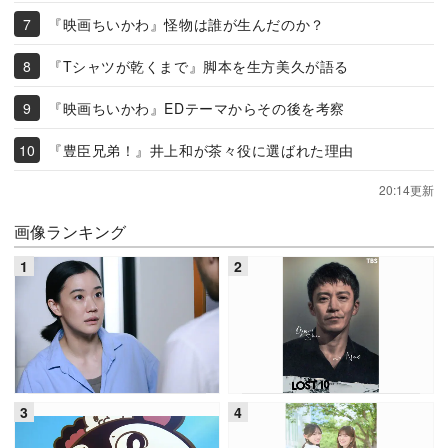
『映画ちいかわ』怪物は誰が生んだのか？
『Tシャツが乾くまで』脚本を生方美久が語る
『映画ちいかわ』EDテーマからその後を考察
『豊臣兄弟！』井上和が茶々役に選ばれた理由
20:14更新
画像ランキング