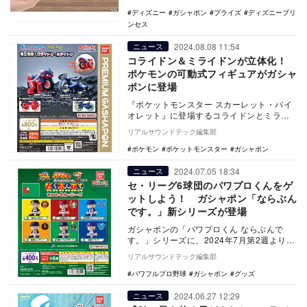
ディズニー
ガシャポン
プライズ
ディズニープリ
ンセス
2024.08.08 11:54
ニュース
コライドン＆ミライドンが立体化！
ポケモンの可動式フィギュアがガシャ
ポンに登場
『ポケットモンスター スカーレット・バイ
オレット』に登場するコライドンとミライ
ドンのフィギュアが、ガシャポンに登場す
リアルサウンドテック編集部
る。
ポケモン
ポケットモンスター
ガシャポン
2024.07.05 18:34
ニュース
セ・リーグ6球団のパワプロくんをゲ
ットしよう！ ガシャポン「ならぶん
です。」新シリーズが登場
ガシャポンの「パワプロくん ならぶんで
す。」シリーズに、2024年7月第2週よりセ
ントラル・リーグの6球団が登場する。
リアルサウンドテック編集部
パワフルプロ野球
ガシャポン
グッズ
2024.06.27 12:29
ニュース