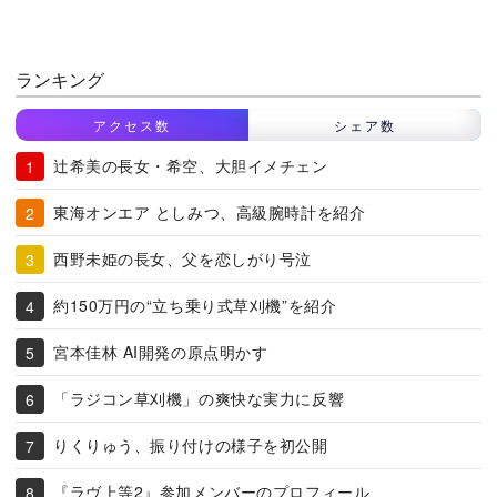
ランキング
アクセス数
シェア数
辻希美の長女・希空、大胆イメチェン
東海オンエア としみつ、高級腕時計を紹介
西野未姫の長女、父を恋しがり号泣
約150万円の“立ち乗り式草刈機”を紹介
宮本佳林 AI開発の原点明かす
「ラジコン草刈機」の爽快な実力に反響
りくりゅう、振り付けの様子を初公開
『ラヴ上等2』参加メンバーのプロフィール