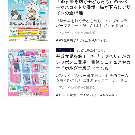
『Sky 星を紡ぐ子どもたち』のラバ
ーマスコットが登場 描き下ろしデザ
インの全12種
『Sky 星を紡ぐ子どもたち』のカプセルラ
バーマスコットが、7月よりガシャポンに登
場する。
リアルサウンドテック編集部
Sky 星を紡ぐ子どもたち
ガシャポン
2024.06.24 12:05
ニュース
平成女児を魅了した『ラブベリ』がガ
シャポンに登場 筐体ミニチュアやカ
ードホルダー風チャームも
バンダイ ベンダー事業部は、社会的ブーム
を巻き起こした伝説のキッズ向けカードゲ
ーム『オシャレ魔女 ラブ and ベリー』のガ
リアルサウンドテック編集部
シャ…
オシャレ魔女 ラブ and ベリー
ガシャポン