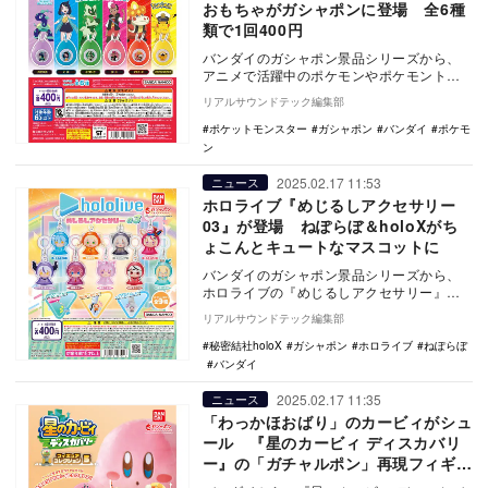
おもちゃがガシャポンに登場 全6種
類で1回400円
バンダイのガシャポン景品シリーズから、
アニメで活躍中のポケモンやポケモントレ
ーナーのボイスを収録した『ポケットモン
リアルサウンドテック編集部
スター サウン…
ポケットモンスター
ガシャポン
バンダイ
ポケモ
ン
2025.02.17 11:53
ニュース
ホロライブ『めじるしアクセサリー
03』が登場 ねぽらぼ＆holoXがち
ょこんとキュートなマスコットに
バンダイのガシャポン景品シリーズから、
ホロライブの『めじるしアクセサリー』第
三弾が登場する。価格は1回400円で、2月
リアルサウンドテック編集部
第4週ごろ…
秘密結社holoX
ガシャポン
ホロライブ
ねぽらぼ
バンダイ
2025.02.17 11:35
ニュース
「わっかほおばり」のカービィがシュ
ール 『星のカービィ ディスカバリ
ー』の「ガチャルポン」再現フィギュ
アが登場