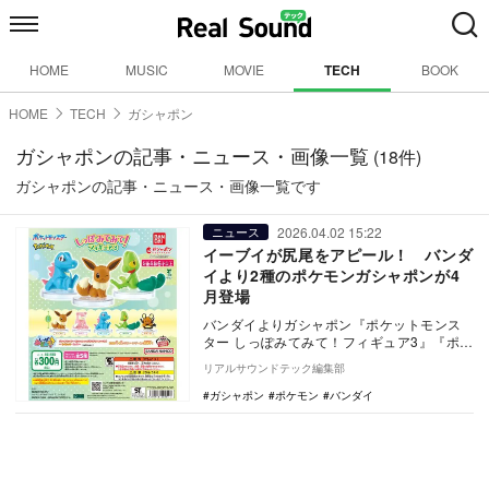
HOME
MUSIC
MOVIE
TECH
BOOK
HOME
TECH
ガシャポン
ガシャポンの記事・ニュース・画像一覧
(18件)
ガシャポンの記事・ニュース・画像一覧です
2026.04.02 15:22
ニュース
イーブイが尻尾をアピール！ バンダ
イより2種のポケモンガシャポンが4
月登場
バンダイよりガシャポン『ポケットモンス
ター しっぽみてみて！フィギュア3』『ポケ
ットモンスター ガシャっとコレクト06』が
リアルサウンドテック編集部
登場す…
ガシャポン
ポケモン
バンダイ