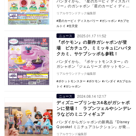
バンダイから、『星のカービィ ディスカバ
リー』のガシャポン「星のカービィ ディス
カバリー フィギュアコレクション5」が、2
リアルサウンドテック編集部
月第4…
星のカービィ ディスカバリー
ガシャポン
カプセ
ルトイ
任天堂
2025.01.17 11:52
ニュース
『ポケモン』の新作ガシャポンが登
場 ピカチュウ、ミミッキュにハバタ
クカミ、サケブシッポも参戦！
バンダイから、『ポケットモンスター』の
ガシャポン『ジェムリーズ ポケットモンス
ター9』が登場する。価格は1回400円（税
リアルサウンドテック編集部
込）で、…
ポケットモンスター
ポケモン
バンダイ
カプセル
トイ
ガシャポン
2024.08.14 12:17
ニュース
ディズニープリンセス4名がガシャポ
ンに登場！ ラプンツェルやシンデレ
ラなどのミニフィギュア
バンダイからガシャポンの新商品『Disney
Q posket ミニチュアコレクション』が発売
される。本商品はクレーンゲームのプ…
リアルサウンド編集部