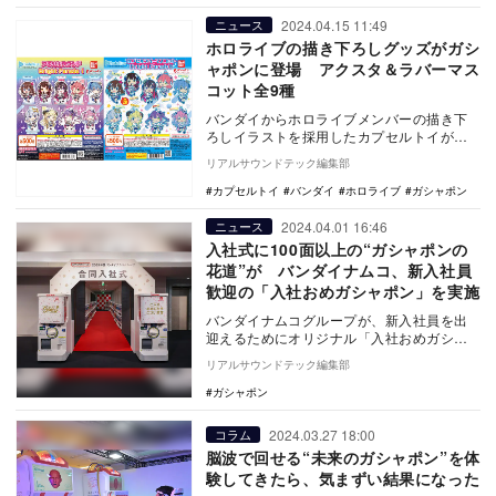
2024.04.15 11:49
ニュース
ホロライブの描き下ろしグッズがガシ
ャポンに登場 アクスタ＆ラバーマス
コット全9種
バンダイからホロライブメンバーの描き下
ろしイラストを採用したカプセルトイが発
売する。発売するのは『ホロライブ カプセ
リアルサウンドテック編集部
ルラバーマス…
カプセルトイ
バンダイ
ホロライブ
ガシャポン
2024.04.01 16:46
ニュース
入社式に100面以上の“ガシャポンの
花道”が バンダイナムコ、新入社員
歓迎の「入社おめガシャポン」を実施
バンダイナムコグループが、新入社員を出
迎えるためにオリジナル「入社おめガシャ
ポン」を企画、実施したことが発表され
リアルサウンドテック編集部
た。エンターテイ…
ガシャポン
2024.03.27 18:00
コラム
脳波で回せる“未来のガシャポン”を体
験してきたら、気まずい結果になった