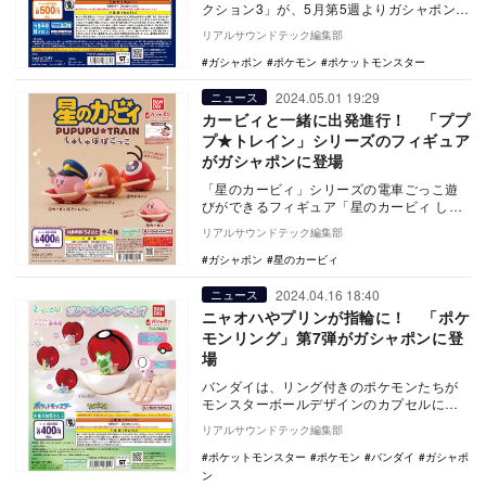
クション3」が、5月第5週よりガシャポンに
登場する。
リアルサウンドテック編集部
ガシャポン
ポケモン
ポケットモンスター
2024.05.01 19:29
ニュース
カービィと一緒に出発進行！ 「ププ
プ★トレイン」シリーズのフィギュア
がガシャポンに登場
「星のカービィ」シリーズの電車ごっこ遊
びができるフィギュア「星のカービィ しゅ
しゅぽぽごっこ～プププ☆トレイン～」
リアルサウンドテック編集部
が、5月第3週…
ガシャポン
星のカービィ
2024.04.16 18:40
ニュース
ニャオハやプリンが指輪に！ 「ポケ
モンリング」第7弾がガシャポンに登
場
バンダイは、リング付きのポケモンたちが
モンスターボールデザインのカプセルに入
った「ポケモンリング」の第7弾となるカプ
リアルサウンドテック編集部
セルトイ「R…
ポケットモンスター
ポケモン
バンダイ
ガシャポ
ン