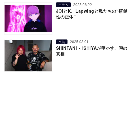
2025.06.22
コラム
JOIとK、Lapwingと私たちの“類似
性の正体”
2025.08.01
文芸
SHINTANI × ISHIYAが明かす、噂の
真相