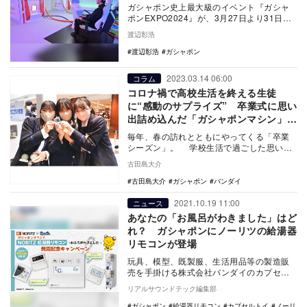
ガシャポン史上最大級のイベント『ガシャ
ポンEXPO2024』が、3月27日より31日ま
で池袋サンシャインシティ展示ホールDにて
渡辺彰浩
開…
渡辺彰浩
ガシャポン
2023.03.14 06:00
コラム
コロナ禍で高校生活を終える生徒
に“感動のサプライズ” 卒業式に思い
出詰め込んだ「ガシャポンマシン」が
出現
毎年、春の訪れとともにやってくる「卒業
シーズン」。 学校生活で過ごした思い出
の日々を振り返り、新たな門出を祝う卒業
古田島大介
式が多くの…
古田島大介
ガシャポン
バンダイ
2021.10.19 11:00
ニュース
あなたの「お風呂がわきました」はど
れ？ ガシャポンにノーリツの給湯器
リモコンが登場
玩具、模型、既製服、生活用品等の製造販
売を手掛ける株式会社バンダイのカプセル
トイ部門 ベンダー事業部と、大手給湯機器
リアルサウンドテック編集部
メーカーの株…
ガシャポン
給湯器リモコン
カプセルトイ
ノーリ