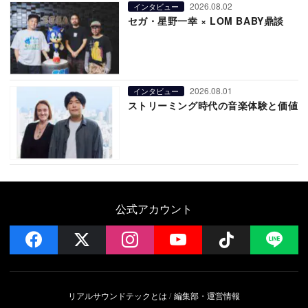
2026.08.02
インタビュー
セガ・星野一幸 × LOM BABY鼎談
2026.08.01
インタビュー
ストリーミング時代の音楽体験と価値
公式アカウント
facebook
x
instagram
YouTube
Follow on 
LI
リアルサウンドテックとは
編集部・運営情報