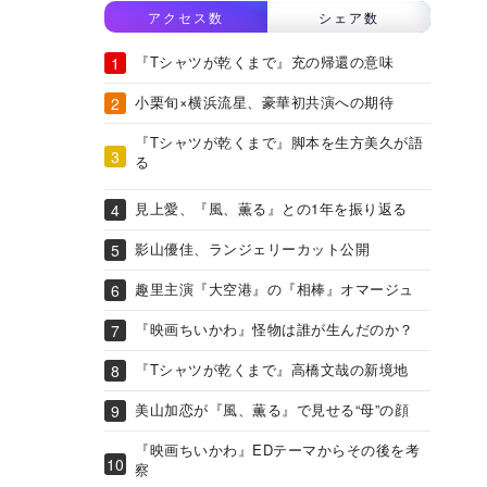
アクセス数
シェア数
『Tシャツが乾くまで』充の帰還の意味
小栗旬×横浜流星、豪華初共演への期待
『Tシャツが乾くまで』脚本を生方美久が語
る
見上愛、『風、薫る』との1年を振り返る
影山優佳、ランジェリーカット公開
趣里主演『大空港』の『相棒』オマージュ
『映画ちいかわ』怪物は誰が生んだのか？
『Tシャツが乾くまで』高橋文哉の新境地
美山加恋が『風、薫る』で見せる“母”の顔
『映画ちいかわ』EDテーマからその後を考
察