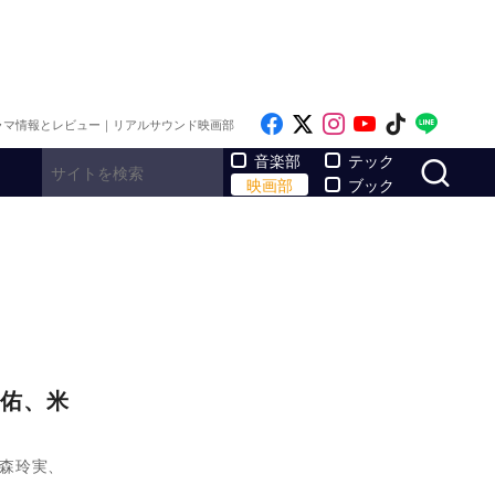
Like on Facebook
Follow on x
Follow on Inst
Follow on Y
Follow on
Follo
ラマ情報とレビュー｜リアルサウンド映画部
サ
音楽部
テック
映画部
ブック
圭佑、米
宮森玲実、