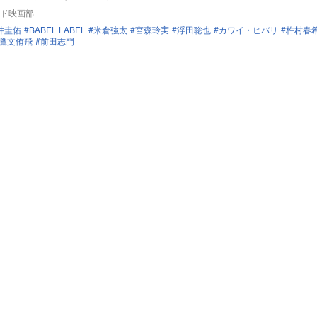
ド映画部
井圭佑
BABEL LABEL
米倉強太
宮森玲実
浮田聡也
カワイ・ヒバリ
杵村春
鷹文侑飛
前田志門