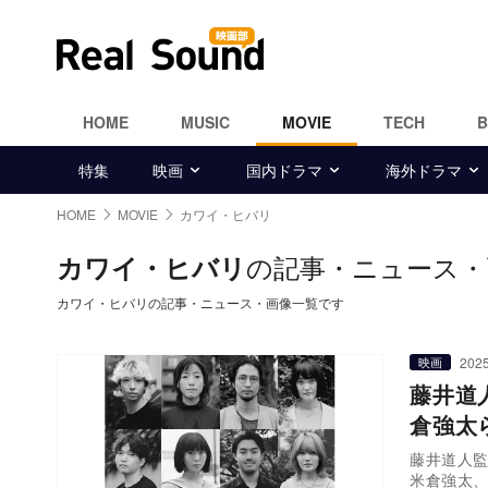
HOME
MUSIC
MOVIE
TECH
特集
映画
国内ドラマ
海外ドラマ
HOME
MOVIE
カワイ・ヒバリ
の記事・ニュース・
カワイ・ヒバリ
カワイ・ヒバリの記事・ニュース・画像一覧です
2025
映画
藤井道
倉強太
藤井道人監
米倉強太