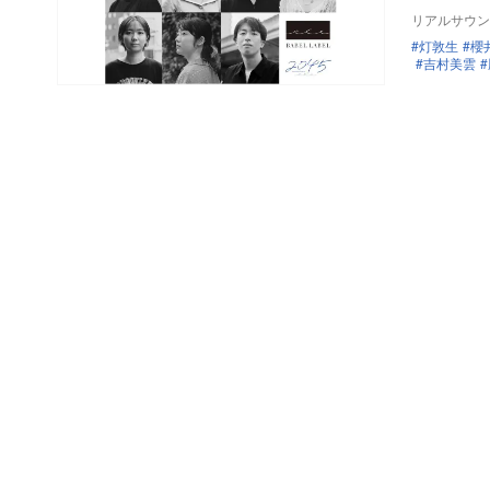
リアルサウン
灯敦生
櫻
吉村美雲