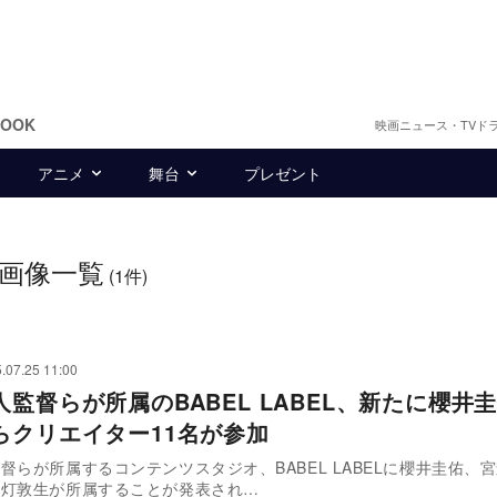
BOOK
映画ニュース・TVド
アニメ
舞台
プレゼント
画像一覧
(1件)
.07.25 11:00
人監督らが所属のBABEL LABEL、新たに櫻井
らクリエイター11名が参加
督らが所属するコンテンツスタジオ、BABEL LABELに櫻井圭佑、
、灯敦生が所属することが発表され…