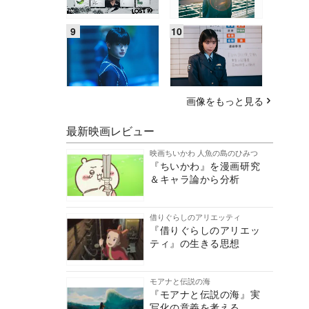
画像をもっと見る
最新映画レビュー
映画ちいかわ 人魚の島のひみつ
『ちいかわ』を漫画研究
＆キャラ論から分析
借りぐらしのアリエッティ
『借りぐらしのアリエッ
ティ』の生きる思想
モアナと伝説の海
『モアナと伝説の海』実
写化の意義を考える