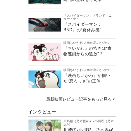
『スパイダーマン：ブランド・ニ
ュー・デイ
『スパイダーマン：
BND』の“夏休み感”
映画ちいかわ 人魚の島のひみつ
『ちいかわ』の怖さは“食
物連鎖からの追放”？
映画ちいかわ 人魚の島のひみつ
『映画ちいかわ』が描い
た“恐ろしさ”の正体
最新映画レビュー記事をもっと見る
インタビュー
川﨑桜（乃木坂46）×小川彩（乃木
坂46）
川﨑桜×小川彩、乃木坂46