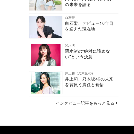
の未来を語る
白石聖
白石聖、デビュー10年目
を迎えた現在地
関水渚
関水渚の“絶対に諦めな
い”という決意
井上和（乃木坂46）
井上和、乃木坂46の未来
を背負う責任と覚悟
インタビュー記事をもっと見る