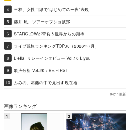
王林、女性目線で“はじめての一夜”表現
藤井 風、ツアーオフショ披露
STARGLOWが背負う世界からの期待
ライブ規模ランキングTOP30（2026年7月）
Liella! リレーインタビュー Vol.10 Liyuu
歌声分析 Vol.20：BE:FIRST
ふみの、葛藤の中で見出す現在地
04:11更新
画像ランキング