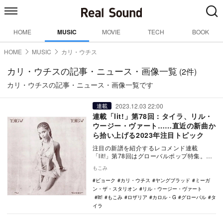
HOME
MUSIC
MOVIE
TECH
BOOK
HOME
MUSIC
カリ・ウチス
カリ・ウチスの記事・ニュース・画像一覧
(2件)
カリ・ウチスの記事・ニュース・画像一覧です
2023.12.03 22:00
連載
連載「lit!」第78回：タイラ、リル・
ウージー・ヴァート……直近の新曲か
ら拾い上げる2023年注目トピック
注目の新譜を紹介するレコメンド連載
「lit!」第78回はグローバルポップ特集。今
回は総括への布石として、これまでの連載
もこみ
で十分に取…
ビョーク
カリ・ウチス
ヤングブラッド
ミーガ
ン・ザ・スタリオン
リル・ウージー・ヴァート
lit!
もこみ
ロザリア
カロル・G
グローバル
タ
イラ