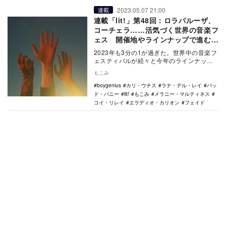
2023.05.07 21:00
連載
連載「lit!」第48回：ロラパルーザ、
コーチェラ……活気づく世界の音楽フ
ェス 開催地やラインナップで進む非
英語圏へのアプローチ
2023年も3分の1が過ぎた。世界中の音楽フ
ェスティバルが続々と今年のラインナップ
を発表し、中にはすでに開催されたものも
もこみ
ある。例…
boygenius
カリ・ウチス
ラナ・デル・レイ
バッ
ド・バニー
lit!
もこみ
メラニー・マルティネス
コイ・リレイ
エラディオ・カリオン
フェイド