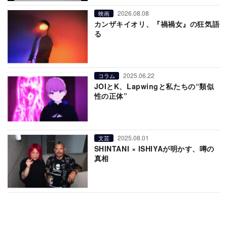
2026.08.08
映画
カンザキイオリ、『禍禍女』の狂気語
る
2025.06.22
コラム
JOIとK、Lapwingと私たちの“類似
性の正体”
2025.08.01
文芸
SHINTANI × ISHIYAが明かす、噂の
真相