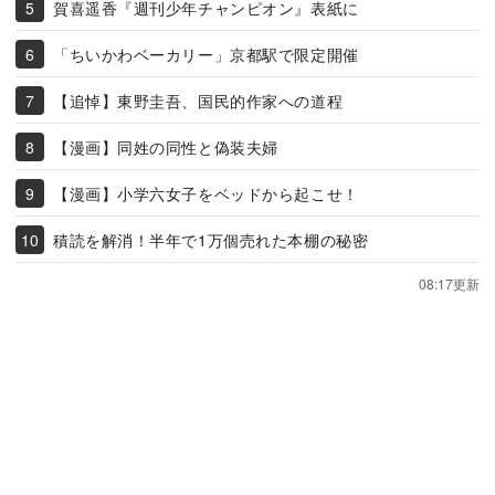
賀喜遥香『週刊少年チャンピオン』表紙に
「ちいかわベーカリー」京都駅で限定開催
【追悼】東野圭吾、国民的作家への道程
【漫画】同姓の同性と偽装夫婦
【漫画】小学六女子をベッドから起こせ！
積読を解消！半年で1万個売れた本棚の秘密
08:17更新