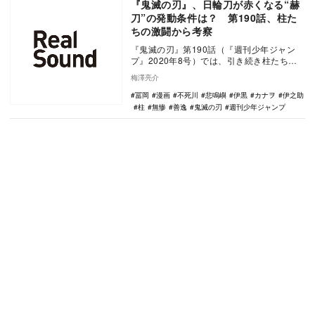
『鬼滅の刃』、日輪刀が赤くなる“赫
刀”の発動条件は？ 第190話、柱た
ちの激闘から考察
『鬼滅の刃』第190話（『週刊少年ジャン
プ』2020年8号）では、引き続き柱たちと
無惨との死闘が描かれた。 ※以下、ネ…
梅澤亮介
冨岡
漫画
不死川
悲鳴嶼
伊黒
カナヲ
伊之助
柱
無惨
善逸
鬼滅の刃
週刊少年ジャンプ