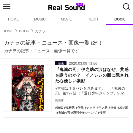
HOME
MUSIC
MOVIE
TECH
BOOK
HOME
BOOK
カナヲ
カナヲの記事・ニュース・画像一覧
(2件)
カナヲの記事・ニュース・画像一覧です
2020.03.09 13:56
漫画
『鬼滅の刃』伊之助の涙はなぜ、共感
を誘うのか？ イノシシの面に隠され
た心優しい素顔
※本稿はネタバレを含みます。 『鬼滅の
刃』第197話（『週刊少年ジャンプ』2020
年15号）では、炭治郎・伊黒と無惨との死
編集部
闘…
煉獄
鬼殺隊
伊黒
カナヲ
伊之助
無惨
炭治郎
鬼滅の刃
週刊少年ジャンプ
漫画