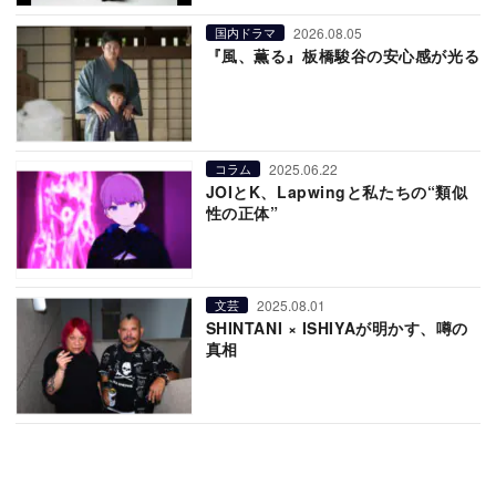
2026.08.05
国内ドラマ
『風、薫る』板橋駿谷の安心感が光る
2025.06.22
コラム
JOIとK、Lapwingと私たちの“類似
性の正体”
2025.08.01
文芸
SHINTANI × ISHIYAが明かす、噂の
真相