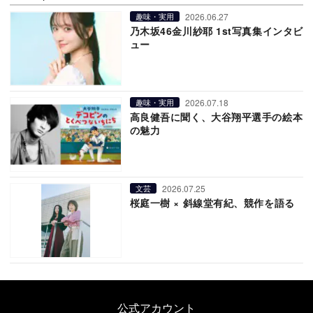
2026.06.27
趣味・実用
乃木坂46金川紗耶 1st写真集インタビ
ュー
2026.07.18
趣味・実用
高良健吾に聞く、大谷翔平選手の絵本
の魅力
2026.07.25
文芸
桜庭一樹 × 斜線堂有紀、競作を語る
公式アカウント