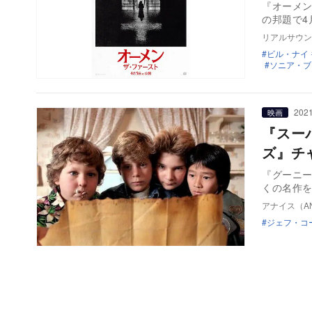
『オーメン
の邦題で4
リアルサウン
ビル・ナイ
ソニア・ブ
2021
映画
『スー
ズ』チ
『グーニ
くの名作
アナイス（AN
ジェフ・コ