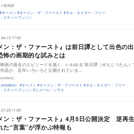
ド映画部
オーメン
オーメン：ザ・ファースト
ネル・タイガー・フリー
・スティーブンソン
.04.13 17:00
メン：ザ・ファースト』は前日譚として出色の出
恐怖の画期的な試みとは
映画の過去のエピソードを描く、いわゆる“前日譚（ぜんじつたん）
の作品が、近年いろいろと公開されている…
nodera）
onodera）
オーメン
オーメン：ザ・ファースト
ネル・タイガー・フリー
・スティーブンソン
ニコール・ソラス
.01.25 11:06
メン：ザ・ファースト』4月5日公開決定 逆再
れた“言葉”が浮かぶ特報も