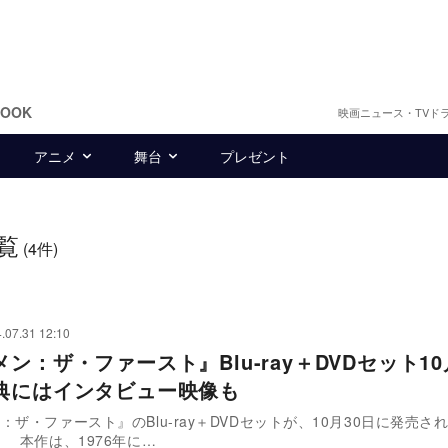
BOOK
映画ニュース・TVド
アニメ
舞台
プレゼント
覧
(4件)
.07.31 12:10
ン：ザ・ファースト』Blu-ray＋DVDセット1
典にはインタビュー映像も
：ザ・ファースト』のBlu-ray＋DVDセットが、10月30日に発売さ
 本作は、1976年に…