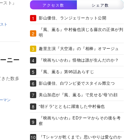
ァースト』
アクセス数
シェア数
影山優佳、ランジェリーカット公開
スト
『風、薫る』中村倫也演じる藤次の正体が判
明
趣里主演『大空港』の『相棒』オマージュ
ーニー
『映画ちいかわ』怪物は誰が生んだのか？
『風、薫る』第95話あらすじ
てきた数多
影山優佳、白ワンピ姿でスタイル際立つ
美山加恋が『風、薫る』で見せる“母”の顔
ーマン
“朝ドラ”とともに躍進した中村倫也
『映画ちいかわ』EDテーマからその後を考
察
『Tシャツが乾くまで』思いやりは愛なのか