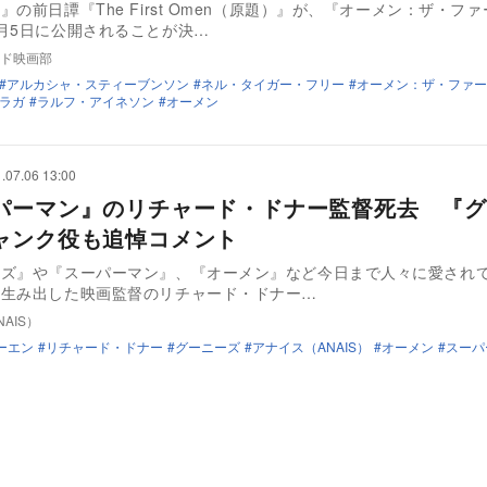
』の前日譚『The First Omen（原題）』が、『オーメン：ザ・フ
月5日に公開されることが決…
ド映画部
アルカシャ・スティーブンソン
ネル・タイガー・フリー
オーメン：ザ・ファー
ラガ
ラルフ・アイネソン
オーメン
.07.06 13:00
パーマン』のリチャード・ドナー監督死去 『グ
ャンク役も追悼コメント
ーズ』や『スーパーマン』、『オーメン』など今日まで人々に愛され
を生み出した映画監督のリチャード・ドナー…
AIS）
ーエン
リチャード・ドナー
グーニーズ
アナイス（ANAIS）
オーメン
スーパ