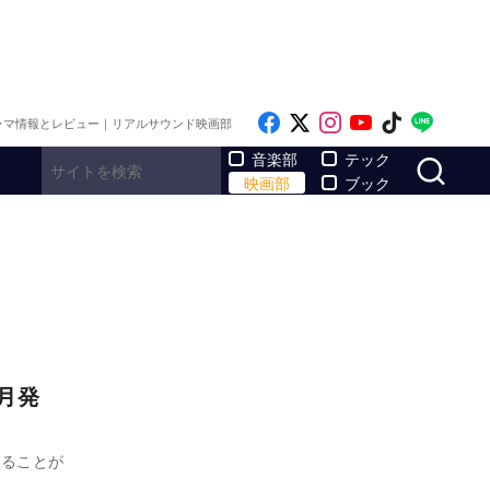
Like on Facebook
Follow on x
Follow on Inst
Follow on Y
Follow on
Follo
ラマ情報とレビュー｜リアルサウンド映画部
サ
音楽部
テック
映画部
ブック
0月発
れることが