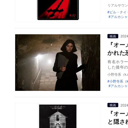
リアルサウン
ビル・ナイ
アルカシャ
2024
映画
『オー
かれた
有名ホラー
した後年
小野寺系（k.o
小野寺系（k.
アルカシャ
2024
映画
『オー
と隠さ