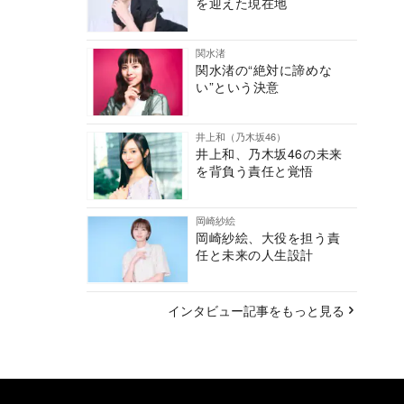
を迎えた現在地
関水渚
関水渚の“絶対に諦めな
い”という決意
井上和（乃木坂46）
井上和、乃木坂46の未来
を背負う責任と覚悟
岡崎紗絵
岡崎紗絵、大役を担う責
任と未来の人生設計
インタビュー記事をもっと見る