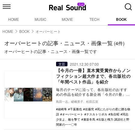
HOME
MUSIC
MOVIE
TECH
BOOK
HOME
BOOK
オーバーヒート
オーバーヒートの記事・ニュース・画像一覧
(4件)
オーバーヒートの記事・ニュース・画像一覧です
2021.12.30 07:00
文芸
【今月の一冊】直木賞受賞作からノン
フィクション超大作まで、各出版社の
「年間ベスト作品」を紹介
毎月のテーマに沿って、各出版社のおすす
めの作品を紹介する新企画「今月の1冊」。
初回のテーマは「年間ベスト作品」とし、
島田一志、嵯峨景子、松田広宣
2021年に…
綾崎隼
千葉雅也
佐藤究
死にたがりの君に贈る物
語
オーバーヒート
テスカトリポカ
魚住昭
同志
少女よ、敵を撃て
逢坂冬馬
出版と権力 講談社と野
間家の一一〇年