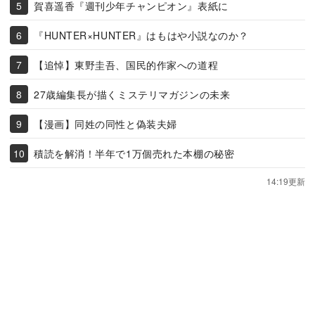
賀喜遥香『週刊少年チャンピオン』表紙に
『HUNTER×HUNTER』はもはや小説なのか？
【追悼】東野圭吾、国民的作家への道程
27歳編集長が描くミステリマガジンの未来
【漫画】同姓の同性と偽装夫婦
積読を解消！半年で1万個売れた本棚の秘密
14:19更新