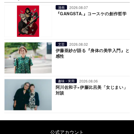
2026.08.07
漫画
『GANGSTA.』コースケの創作哲学
2026.08.02
文芸
伊藤亜紗が語る『身体の美学入門』と
感性
2026.08.06
趣味・実用
阿川佐和子×伊藤比呂美「女じまい」
対談
公式アカウント