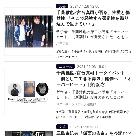
2021.11.28 12:00
文芸
千葉雅也×宮台真司が語る、性愛と偶
然性 「そこで経験する否定性を織り
込んで生きていく」
哲学者・千葉雅也の第二小説集『オーバー
ヒート』（新潮社）が発売されたことを記
念して、社会学者・宮台真司とのトークイ
松田広宣
ベント「個とし…
宮台真司
社会学
小説
新潮社
千葉雅也
文芸
オーバーヒート
2021.09.03 15:01
ニュース
千葉雅也×宮台真司トークイベント
「個として生きる勇気」開催へ 『オ
ーバーヒート』刊行記念
哲学者・千葉雅也の第二小説集『オーバー
ヒート』（新潮社）が発売されたことを記
念して、社会学者・宮台真司とのトークイ
リアルサウンドブック編集部
ベントが、10…
代官山 蔦屋書店
崩壊を加速させよ
宮台真司
小
説
オーバーヒート
新潮社
千葉雅也
2021.07.13 15:00
文芸
三島由紀夫『仮面の告白』を今読むべ