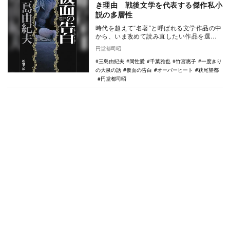
き理由 戦後文学を代表する傑作私小
説の多層性
時代を超えて“名著”と呼ばれる文学作品の中
から、いま改めて読み直したい作品を選書
し、気鋭の評論家／作家がその現代的な価
円堂都司昭
値を再発見…
三島由紀夫
同性愛
千葉雅也
竹宮惠子
一度きり
の大泉の話
仮面の告白
オーバーヒート
萩尾望都
円堂都司昭