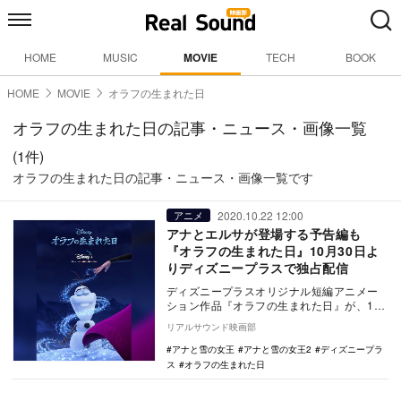
HOME
MUSIC
MOVIE
TECH
BOOK
HOME
MOVIE
オラフの生まれた日
オラフの生まれた日の記事・ニュース・画像一覧
(1件)
オラフの生まれた日の記事・ニュース・画像一覧です
2020.10.22 12:00
アニメ
アナとエルサが登場する予告編も
『オラフの生まれた日』10月30日よ
りディズニープラスで独占配信
ディズニープラスオリジナル短編アニメー
ション作品『オラフの生まれた日』が、10
月30日より日本初独占配信開始されること
リアルサウンド映画部
が決定し、…
アナと雪の女王
アナと雪の女王2
ディズニープラ
ス
オラフの生まれた日