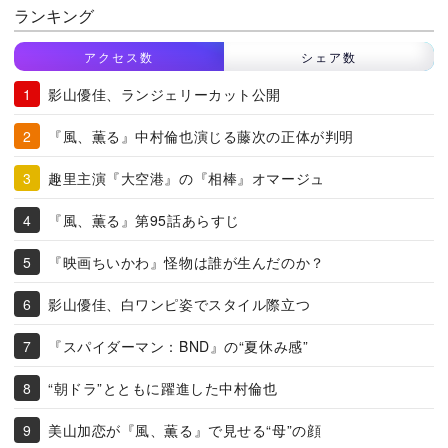
ランキング
アクセス数
シェア数
影山優佳、ランジェリーカット公開
『風、薫る』中村倫也演じる藤次の正体が判明
趣里主演『大空港』の『相棒』オマージュ
『風、薫る』第95話あらすじ
『映画ちいかわ』怪物は誰が生んだのか？
影山優佳、白ワンピ姿でスタイル際立つ
『スパイダーマン：BND』の“夏休み感”
“朝ドラ”とともに躍進した中村倫也
美山加恋が『風、薫る』で見せる“母”の顔