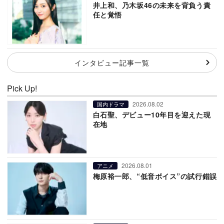
井上和、乃木坂46の未来を背負う責
任と覚悟
インタビュー記事一覧
Pick Up!
2026.08.02
国内ドラマ
白石聖、デビュー10年目を迎えた現
在地
2026.08.01
アニメ
梅原裕一郎、“低音ボイス”の試行錯誤