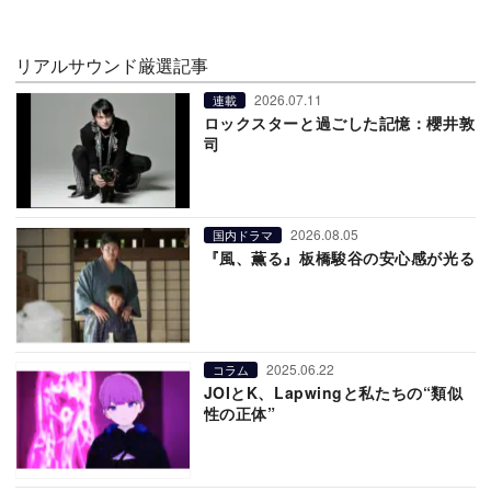
リアルサウンド厳選記事
2026.07.11
連載
ロックスターと過ごした記憶：櫻井敦
司
2026.08.05
国内ドラマ
『風、薫る』板橋駿谷の安心感が光る
2025.06.22
コラム
JOIとK、Lapwingと私たちの“類似
性の正体”