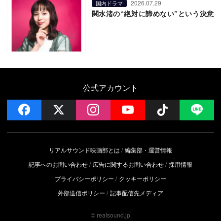
2026.07.29
国内ドラマ
関水渚の“絶対に諦めない”という決意
公式アカウント
facebook
x
instagram
YouTube
Follow on 
LI
リアルサウンド映画部とは
編集部・運営情報
記事へのお問い合わせ
広告に関するお問い合わせ
採用情報
プライバシーポリシー
クッキーポリシー
外部送信ポリシー
記事配信先メディア
© realsound.jp