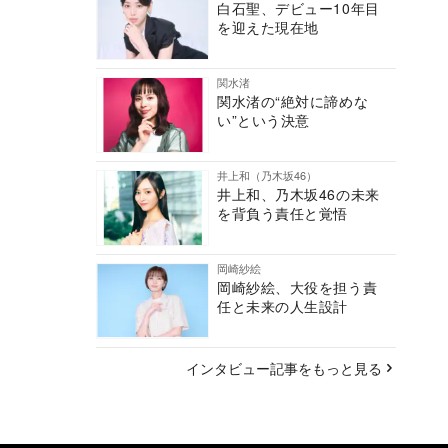
白石聖、デビュー10年目
を迎えた現在地
関水渚
関水渚の“絶対に諦めな
い”という決意
井上和（乃木坂46）
井上和、乃木坂46の未来
を背負う責任と覚悟
岡崎紗絵
岡崎紗絵、大役を担う責
任と未来の人生設計
インタビュー記事をもっと見る