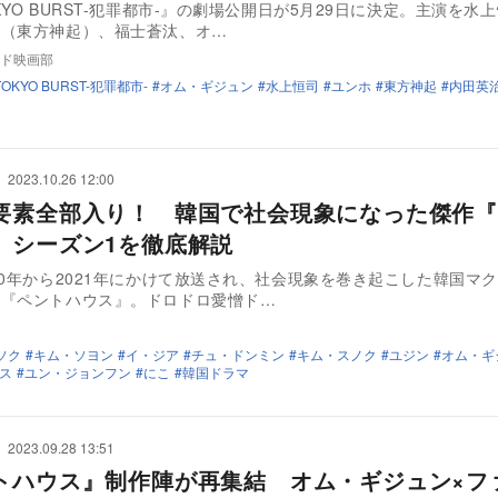
KYO BURST-犯罪都市-』の劇場公開日が5月29日に決定。主演を水
ホ（東方神起）、福士蒼汰、オ…
ド映画部
TOKYO BURST-犯罪都市-
オム・ギジュン
水上恒司
ユンホ
東方神起
内田英
2023.10.26 12:00
要素全部入り！ 韓国で社会現象になった傑作『
』シーズン1を徹底解説
20年から2021年にかけて放送され、社会現象を巻き起こした韓国マ
者『ペントハウス』。ドロドロ愛憎ド…
ソク
キム・ソヨン
イ・ジア
チュ・ドンミン
キム・スノク
ユジン
オム・ギ
ス
ユン・ジョンフン
にこ
韓国ドラマ
2023.09.28 13:51
トハウス』制作陣が再集結 オム・ギジュン×フ