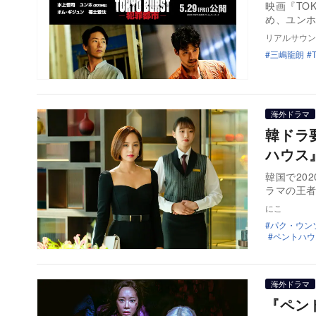
映画『TO
め、ユン
リアルサウン
三嶋龍朗
海外ドラマ
韓ドラ
ハウス
韓国で20
ラマの王
にこ
パク・ウン
ペントハウ
海外ドラマ
『ペン