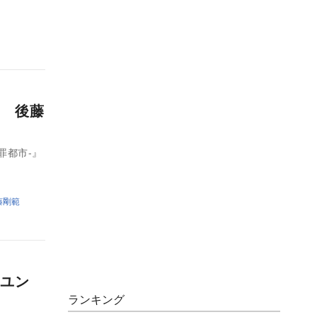
開 後藤
罪都市-』
藤剛範
にユン
ランキング