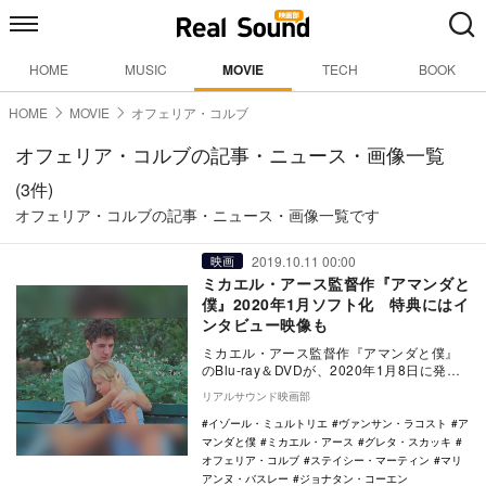
HOME
MUSIC
MOVIE
TECH
BOOK
HOME
MOVIE
オフェリア・コルブ
オフェリア・コルブの記事・ニュース・画像一覧
(3件)
オフェリア・コルブの記事・ニュース・画像一覧です
2019.10.11 00:00
映画
ミカエル・アース監督作『アマンダと
僕』2020年1月ソフト化 特典にはイ
ンタビュー映像も
ミカエル・アース監督作『アマンダと僕』
のBlu-ray＆DVDが、2020年1月8日に発売
されることが決定した。 本作は…
リアルサウンド映画部
イゾール・ミュルトリエ
ヴァンサン・ラコスト
ア
マンダと僕
ミカエル・アース
グレタ・スカッキ
オフェリア・コルブ
ステイシー・マーティン
マリ
アンヌ・バスレー
ジョナタン・コーエン