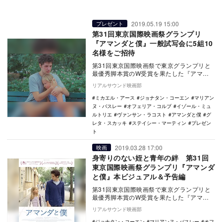
2019.05.19 15:00
プレゼント
第31回東京国際映画祭グランプリ
『アマンダと僕』一般試写会に5組10
名様をご招待
第31回東京国際映画祭で東京グランプリと
最優秀脚本賞のW受賞を果たした『アマン
ダと僕』が、6月22日に公開される。 舞
リアルサウンド映画部
台…
ミカエル・アース
ジョナタン・コーエン
マリアン
ヌ・バスレー
オフェリア・コルブ
イゾール・ミュ
ルトリエ
ヴァンサン・ラコスト
アマンダと僕
グ
レタ・スカッキ
ステイシー・マーティン
プレゼン
ト
2019.03.28 17:00
映画
身寄りのない姪と青年の絆 第31回
東京国際映画祭グランプリ『アマンダ
と僕』本ビジュアル＆予告編
第31回東京国際映画祭で東京グランプリと
最優秀脚本賞のW受賞を果たした『アマン
ダと僕』の公開日が6月22日に決定し、ポス
リアルサウンド映画部
タービジ…
ジョナタン・コーエン
マリアンヌ・バスレー
オフ