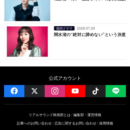
2026.07.29
国内ドラマ
関水渚の“絶対に諦めない”という決意
公式アカウント
facebook
x
instagram
YouTube
Follow on 
LI
リアルサウンド映画部とは
編集部・運営情報
記事へのお問い合わせ
広告に関するお問い合わせ
採用情報