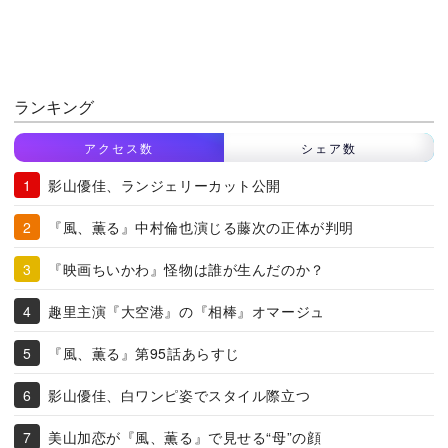
ランキング
アクセス数
シェア数
影山優佳、ランジェリーカット公開
『風、薫る』中村倫也演じる藤次の正体が判明
『映画ちいかわ』怪物は誰が生んだのか？
趣里主演『大空港』の『相棒』オマージュ
『風、薫る』第95話あらすじ
影山優佳、白ワンピ姿でスタイル際立つ
美山加恋が『風、薫る』で見せる“母”の顔