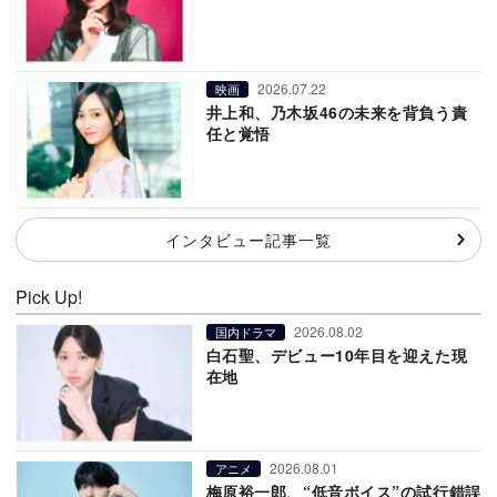
2026.07.22
映画
井上和、乃木坂46の未来を背負う責
任と覚悟
インタビュー記事一覧
Pick Up!
2026.08.02
国内ドラマ
白石聖、デビュー10年目を迎えた現
在地
2026.08.01
アニメ
梅原裕一郎、“低音ボイス”の試行錯誤