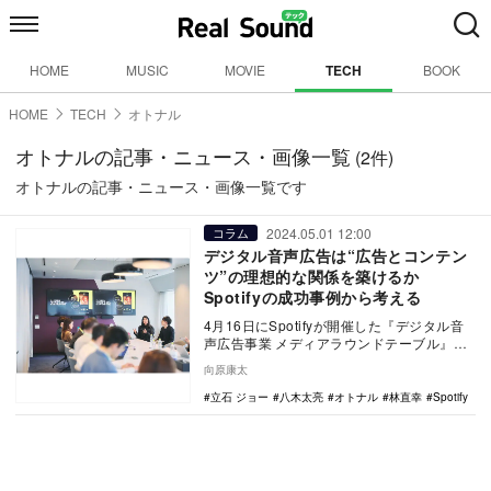
HOME
MUSIC
MOVIE
TECH
BOOK
HOME
TECH
オトナル
オトナルの記事・ニュース・画像一覧
(2件)
オトナルの記事・ニュース・画像一覧です
2024.05.01 12:00
コラム
デジタル音声広告は“広告とコンテン
ツ”の理想的な関係を築けるか
Spotifyの成功事例から考える
4月16日にSpotifyが開催した『デジタル音
声広告事業 メディアラウンドテーブル』
は、そんな悩みを前向きに解決してくれる
向原康太
だけ…
立石 ジョー
八木太亮
オトナル
林直幸
Spotify