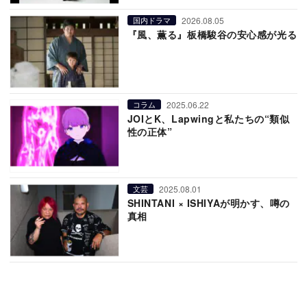
2026.08.05
国内ドラマ
『風、薫る』板橋駿谷の安心感が光る
2025.06.22
コラム
JOIとK、Lapwingと私たちの“類似
性の正体”
2025.08.01
文芸
SHINTANI × ISHIYAが明かす、噂の
真相