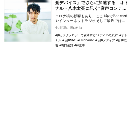
覚デバイス」でさらに加速する オト
ナル・八木太亮に訊く“音声コンテン
ツ"の可能性
コロナ禍の影響もあり、ここ1年でPodcast
やインターネットラジオそして最近では
Clubhouseなどの“音声”を軸としたサー…
中村拓海、堀口佐知
声とテクノロジーで変革する”メディアの未来”
オト
ナル
音声SNS
Clubhouse
音声メディア
音声広
告
堀口佐知
林直幸