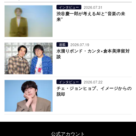
2026.07.31
インタビュー
渋谷慶一郎が考えるAIと“音楽の未
来”
2026.07.19
連載
水溜りボンド・カンタ×倉本美津留対
談
2026.07.22
インタビュー
チェ・ジョンヒョプ、イメージからの
脱却
公式アカウント