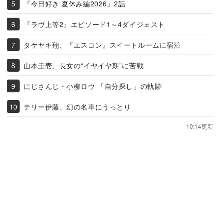
『今日好き 夏休み編2026』2話
『ラヴ上等2』エピソード1～4ダイジェスト
タケヤキ翔、『エスコン』スイートルームに宿泊
山本圭壱、長女の“イヤイヤ期”に苦戦
にじさんじ・小柳ロウ 「自分探し」の軌跡
テリー伊藤、幻の名車にうっとり
10:14更新