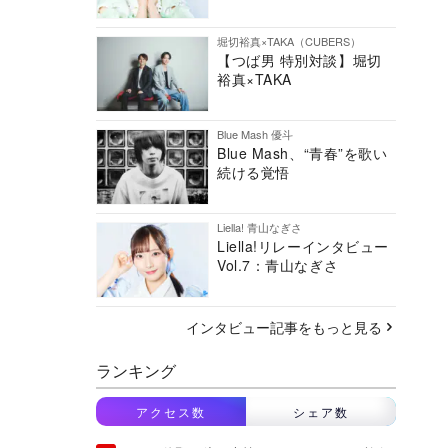
堀切裕真×TAKA（CUBERS）
【つば男 特別対談】堀切
裕真×TAKA
Blue Mash 優斗
Blue Mash、“青春”を歌い
続ける覚悟
Liella! 青山なぎさ
Liella!リレーインタビュー
Vol.7：青山なぎさ
インタビュー記事をもっと見る
ランキング
アクセス数
シェア数