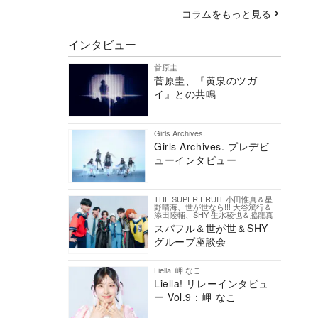
コラムをもっと見る
インタビュー
菅原圭
菅原圭、『黄泉のツガ
イ』との共鳴
Girls Archives.
Girls Archives. プレデビ
ューインタビュー
THE SUPER FRUIT 小田惟真＆星
野晴海、世が世なら!!! 大谷篤行＆
添田陵輔、SHY 生水稜也＆脇龍真
スパフル＆世が世＆SHY
グループ座談会
Liella! 岬 なこ
Liella! リレーインタビュ
ー Vol.9：岬 なこ