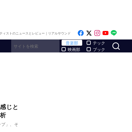
Like on Facebook
Follow on x
Follow on I
Follow o
Follo
ティストのニュースとレビュー｜リアルサウンド
サ
音楽部
テック
映画部
ブック
感じと
析
ップ」、そ