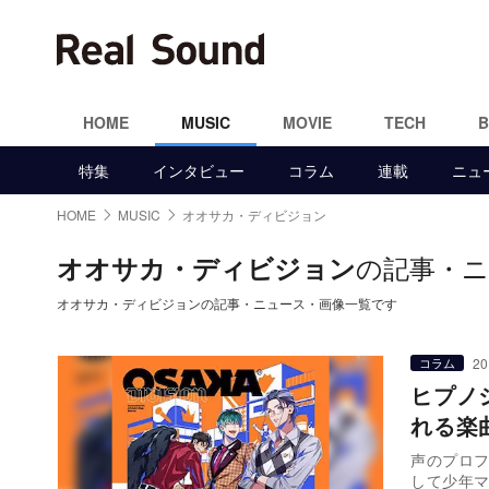
HOME
MUSIC
MOVIE
TECH
特集
インタビュー
コラム
連載
ニュ
HOME
MUSIC
オオサカ・ディビジョン
の記事・ニ
オオサカ・ディビジョン
オオサカ・ディビジョンの記事・ニュース・画像一覧です
20
コラム
ヒプノ
れる楽
声のプロ
して少年