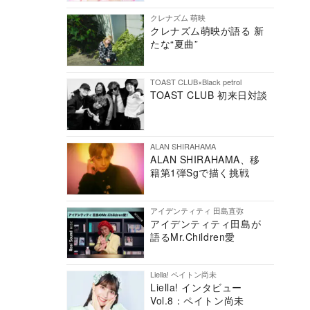
クレナズム 萌映
クレナズム萌映が語る 新
たな“夏曲”
TOAST CLUB×Black petrol
TOAST CLUB 初来日対談
ALAN SHIRAHAMA
ALAN SHIRAHAMA、移
籍第1弾Sgで描く挑戦
アイデンティティ 田島直弥
アイデンティティ田島が
語るMr.Children愛
Liella! ペイトン尚未
Liella! インタビュー
Vol.8：ペイトン尚未