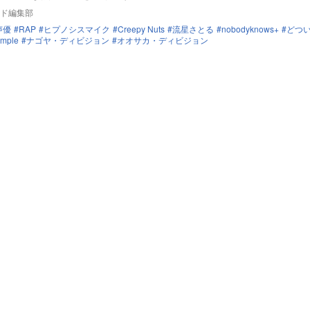
ド編集部
声優
RAP
ヒプノシスマイク
Creepy Nuts
流星さとる
nobodyknows+
どつ
emple
ナゴヤ・ディビジョン
オオサカ・ディビジョン