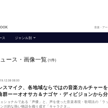
BOOK
音楽・アー
ース
ジャンル別
ュース・画像一覧
(1件)
19.12.08 08:00
シスマイク、各地域ならではの音楽カルチャーを
曲群ーーオオサカ＆ナゴヤ・ディビジョンから分
フェショナルである「声優」と、声を使った音楽表現・歌唱法の「ラ
マンガ的な熱い物語を織り成す「キャラクタ…