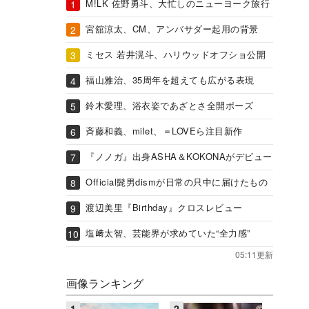
M!LK 佐野勇斗、大忙しのニューヨーク旅行
宮舘涼太、CM、アンバサダー起用の背景
ミセス 若井滉斗、ハリウッドオフショ公開
福山雅治、35周年を超えても広がる表現
鈴木愛理、浴衣姿であざとさ全開ポーズ
斉藤和義、milet、＝LOVEら注目新作
『ノノガ』出身ASHA＆KOKONAがデビュー
Official髭男dismが日常の只中に届けたもの
渡辺美里『Birthday』クロスレビュー
塩﨑太智、芸能界が求めていた“全力感”
05:11更新
画像ランキング