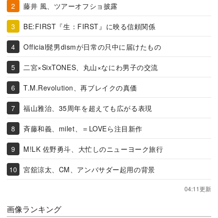
藤井 風、ツアーオフショ披露
BE:FIRST『生：FIRST』に映る信頼関係
Official髭男dismが日常の只中に届けたもの
二宮×SixTONES、丸山×なにわ男子の交流
T.M.Revolution、再ブレイクの真価
福山雅治、35周年を超えても広がる表現
斉藤和義、milet、＝LOVEら注目新作
M!LK 佐野勇斗、大忙しのニューヨーク旅行
宮舘涼太、CM、アンバサダー起用の背景
04:11更新
画像ランキング