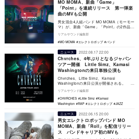
MO MOMA、新曲「Game」
「Point」を連続リリース 第一弾楽
曲のMVも公開
男女混合4人組バンド MO MOMA（モーモー
マ）が、新曲「Game」「Point」の2作品を
連続で配信リリースすることを発表。…
リアルサウンド編集部
MO MOMA
エレクトロポップ
バンド
2022.08.17 22:00
ニュース
Chvrches、4年ぶりとなるジャパン
ツアー開催 Little Simz、Kamasi
Washingtonの来日単独公演も
Chvrches、Little Simz、Kamasi
Washingtonの来日公演が開催される。
Chvrchesは、2…
リアルサウンド編集部
CHVRCHES
Little Simz
Kamasi
Washington
RAP
エレクトロポップ
JAZZ
2022.06.15 20:00
ニュース
男女エレクトロポップバンド MO
MOMA、新曲「Roll」を配信リリー
ス バンドキャリア初のMVも