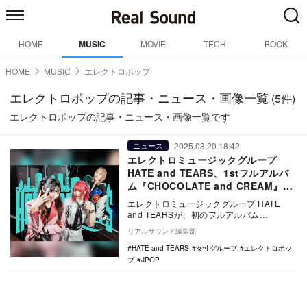
HOME
MUSIC
MOVIE
TECH
BOOK
HOME
MUSIC
エレクトロポップ
エレクトロポップの記事・ニュース・画像一覧
(5件)
エレクトロポップの記事・ニュース・画像一覧です
2025.03.20 18:42
ニュース
エレクトロミュージックグループ
HATE and TEARS、1stフルアルバ
ム『CHOCOLATE and CREAM』リ
リース
エレクトロミュージックグループ HATE
and TEARSが、初のフルアルバム
『CHOCOLATE and CREAM』を、ワ…
リアルサウンド編集部
HATE and TEARS
女性グループ
エレクトロポッ
プ
JPOP