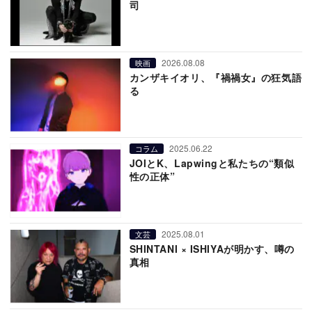
司
2026.08.08
映画
カンザキイオリ、『禍禍女』の狂気語
る
2025.06.22
コラム
JOIとK、Lapwingと私たちの“類似
性の正体”
2025.08.01
文芸
SHINTANI × ISHIYAが明かす、噂の
真相