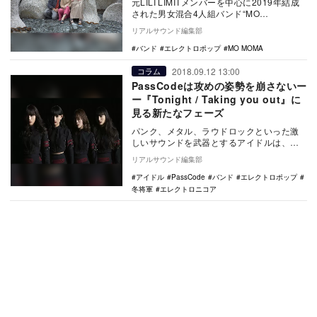
元LILI LIMITメンバーを中心に2019年結成
された男女混合4人組バンド“MO
MOMA”が、新曲「Roll」を配信リリー…
リアルサウンド編集部
バンド
エレクトロポップ
MO MOMA
2018.09.12 13:00
コラム
PassCodeは攻めの姿勢を崩さないー
ー『Tonight / Taking you out』に
見る新たなフェーズ
パンク、メタル、ラウドロックといった激
しいサウンドを武器とするアイドルは、今
となっては珍しくないが、ここに至るまで
リアルサウンド編集部
にさまざまなグ…
アイドル
PassCode
バンド
エレクトロポップ
冬将軍
エレクトロニコア