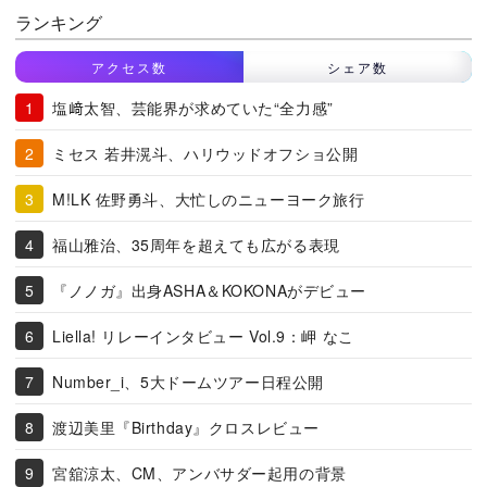
ランキング
アクセス数
シェア数
塩﨑太智、芸能界が求めていた“全力感”
ミセス 若井滉斗、ハリウッドオフショ公開
M!LK 佐野勇斗、大忙しのニューヨーク旅行
福山雅治、35周年を超えても広がる表現
『ノノガ』出身ASHA＆KOKONAがデビュー
Liella! リレーインタビュー Vol.9：岬 なこ
Number_i、5大ドームツアー日程公開
渡辺美里『Birthday』クロスレビュー
宮舘涼太、CM、アンバサダー起用の背景