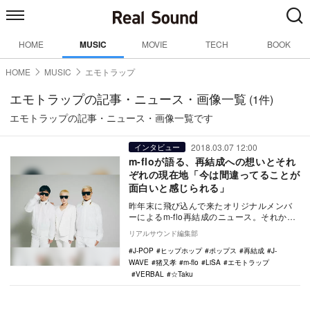
HOME
MUSIC
MOVIE
TECH
BOOK
HOME
MUSIC
エモトラップ
エモトラップの記事・ニュース・画像一覧
(1件)
エモトラップの記事・ニュース・画像一覧です
2018.03.07 12:00
インタビュー
m-floが語る、再結成への想いとそれ
ぞれの現在地「今は間違ってることが
面白いと感じられる」
昨年末に飛び込んで来たオリジナルメンバ
ーによるm-flo再結成のニュース。それから
3カ月。LISA、VERBAL、☆Taku T…
リアルサウンド編集部
J-POP
ヒップホップ
ポップス
再結成
J-
WAVE
猪又孝
m-flo
LiSA
エモトラップ
VERBAL
☆Taku