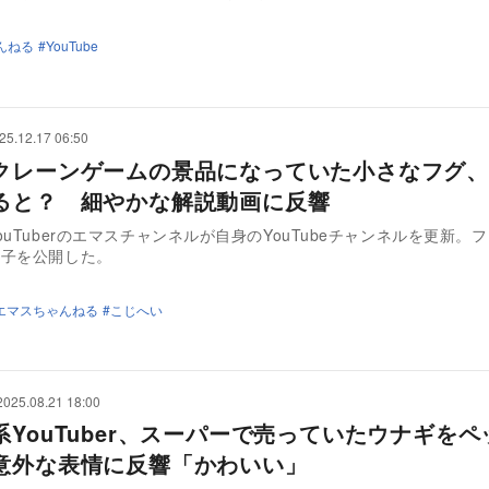
んねる
YouTube
25.12.17 06:50
クレーンゲームの景品になっていた小さなフグ、
ると？ 細やかな解説動画に反響
ouTuberのエマスチャンネルが自身のYouTubeチャンネルを更新。
様子を公開した。
エマスちゃんねる
こじへい
2025.08.21 18:00
系YouTuber、スーパーで売っていたウナギをペ
意外な表情に反響「かわいい」