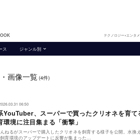
BOOK
テクノロジー×エンタ
ース
ジャンル別
・画像一覧
(4件)
2026.03.31 06:50
系YouTuber、スーパーで買ったクリオネを育て
育環境に注目集まる「衝撃」
ゃんねるがスーパーで購入したクリオネを飼育する様子を公開。水換
ど飼育環境のアップデートに反響が集まった…