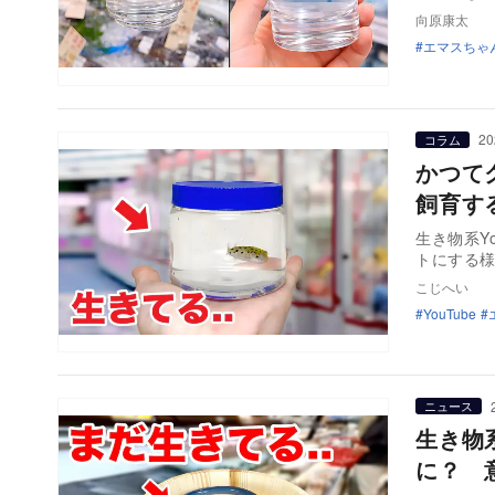
向原康太
エマスちゃ
20
コラム
かつて
飼育す
生き物系Y
トにする
こじへい
YouTube
ニュース
生き物
に？ 