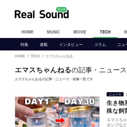
HOME
MUSIC
MOVIE
TECH
特集
連載
インタビュー
コラム
ニュ
HOME
TECH
エマスちゃんねる
の記事・ニュース
エマスちゃんねる
エマスちゃんねるの記事・ニュース・画像一覧です
ニュース
生き物
殊な飼
エマスち
ポンプな