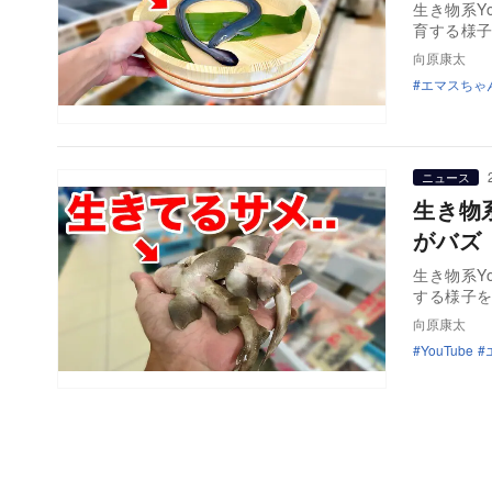
生き物系Y
育する様
向原康太
エマスちゃ
ニュース
生き物
がバズ
生き物系Y
する様子
向原康太
YouTube