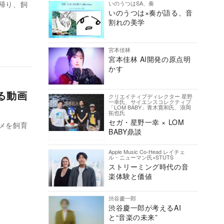
いのうつはSA、奏
ち帰り、飼
いのうつは×奏が語る、音
割れの美学
宮本佳林
宮本佳林 AI開発の原点明
かす
る動画
クリエイティブディレクター 星野
一幸氏、サイエンスコレクティブ
「LOM BABY」青木寛和氏、浪岡
拓也氏
セガ・星野一幸 × LOM
ザメを飼育
BABY鼎談
Apple Music Co-Head レイチェ
ル・ニューマン氏×STUTS
ストリーミング時代の音
楽体験と価値
渋谷慶一郎
渋谷慶一郎が考えるAI
と“音楽の未来”