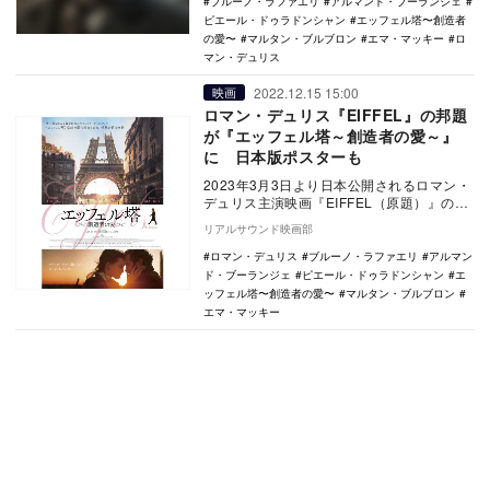
ブルーノ・ラファエリ
アルマンド・ブーランジェ
ピエール・ドゥラドンシャン
エッフェル塔〜創造者
の愛〜
マルタン・ブルブロン
エマ・マッキー
ロ
マン・デュリス
2022.12.15 15:00
映画
ロマン・デュリス『EIFFEL』の邦題
が『エッフェル塔～創造者の愛～』
に 日本版ポスターも
2023年3月3日より日本公開されるロマン・
デュリス主演映画『EIFFEL（原題）』の邦
題が『エッフェル塔〜創造者の愛〜』に決
リアルサウンド映画部
定…
ロマン・デュリス
ブルーノ・ラファエリ
アルマン
ド・ブーランジェ
ピエール・ドゥラドンシャン
エ
ッフェル塔〜創造者の愛〜
マルタン・ブルブロン
エマ・マッキー