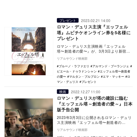
2023.02.21 14:00
プレゼント
ロマン・デュリス主演『エッフェル
塔』ムビチケオンライン券を5名様に
プレゼント
ロマン・デュリス主演映画『エッフェル
塔〜創造者の愛〜』が、3月3日より新宿武
蔵野館、シネスイッチ銀座、ヒューマント
リアルサウンド映画部
ラストシネマ渋…
ブルーノ・ラファエリ
アルマンド・ブーランジェ
ピエール・ドゥラドンシャン
エッフェル塔〜創造者
の愛〜
マルタン・ブルブロン
エマ・マッキー
ロ
マン・デュリス
プレゼント
2022.12.27 11:00
映画
ロマン・デュリスが塔の建設に臨む
『エッフェル塔～創造者の愛～』日本
版予告公開
2023年3月3日に公開されるロマン・デュリ
ス主演映画『エッフェル塔〜創造者の
愛〜』の予告編と新場面写真が公開され
リアルサウンド映画部
た。 本作…