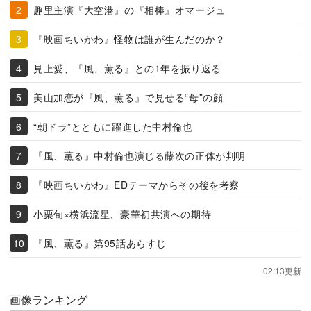
趣里主演『大空港』の『相棒』オマージュ
『映画ちいかわ』怪物は誰が生んだのか？
見上愛、『風、薫る』との1年を振り返る
美山加恋が『風、薫る』で見せる“母”の顔
“朝ドラ”とともに躍進した中村倫也
『風、薫る』中村倫也演じる藤次の正体が判明
『映画ちいかわ』EDテーマからその後を考察
小栗旬×横浜流星、豪華初共演への期待
『風、薫る』第95話あらすじ
02:13更新
画像ランキング