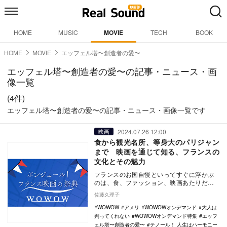
HOME
MUSIC
MOVIE
TECH
BOOK
HOME
MOVIE
エッフェル塔〜創造者の愛〜
エッフェル塔〜創造者の愛〜の記事・ニュース・画
像一覧
(4件)
エッフェル塔〜創造者の愛〜の記事・ニュース・画像一覧です
2024.07.26 12:00
映画
食から観光名所、等身大のパリジャン
まで 映画を通じて知る、フランスの
文化とその魅力
フランスのお国自慢といってすぐに浮かぶ
のは、食、ファッション、映画あたりだろ
うか。もちろんサッカーや乗馬、柔道（実
佐藤久理子
はポピュラー）…
WOWOW
アメリ
WOWOWオンデマンド
大人は
判ってくれない
WOWOWオンデマンド特集
エッフ
ェル塔〜創造者の愛〜
テノール！ 人生はハーモニー