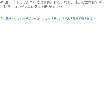
45 度」「よろけたついでに由美かおる」など、独自の世界観でギャ
る、お笑いコンビずんの飯尾和樹がエッセ…
CO出版
エッセイ集
どのみちぺっこり
ギャグ
ずん
飯尾和樹
お笑い