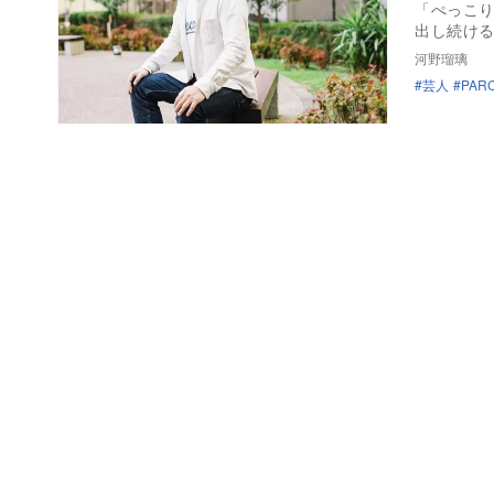
「ぺっこり
出し続け
河野瑠璃
芸人
PAR