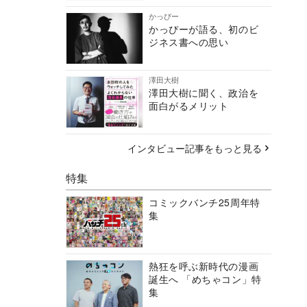
かっぴー
かっぴーが語る、初のビ
ジネス書への思い
澤田大樹
澤田大樹に聞く、政治を
面白がるメリット
インタビュー記事をもっと見る
特集
コミックバンチ25周年特
集
熱狂を呼ぶ新時代の漫画
誕生へ 「めちゃコン」特
集