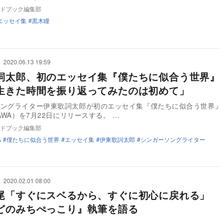
ドブック編集部
エッセイ集
黒木瞳
2020.06.13 19:59
詞太郎、初のエッセイ集『僕たちに似合う世界』
生きた時間を振り返ってみたのは初めて」
ソングライター伊東歌詞太郎が初のエッセイ集『僕たちに似合う世界
（KADOKAWA）を7月22日にリリースする。 …
ドブック編集部
A
僕たちに似合う世界
エッセイ集
伊東歌詞太郎
シンガーソングライター
2020.02.01 08:00
尾「すぐにスベるから、すぐに初心に戻れる」 
どのみちぺっこり』執筆を語る