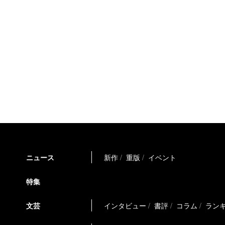
ニュース
新作
重版
イベント
特集
文芸
インタビュー
書評
コラム
ラン