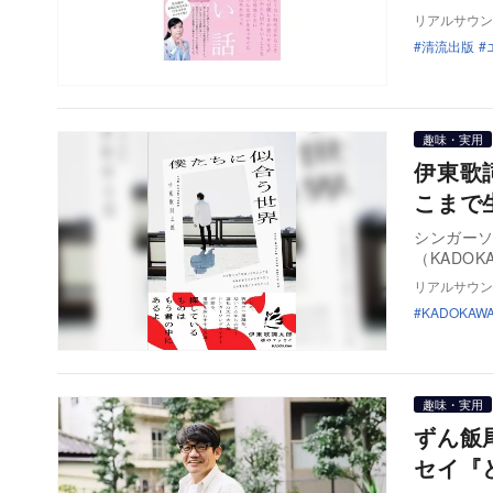
リアルサウン
清流出版
趣味・実用
伊東歌
こまで
シンガー
リアルサウン
KADOKAW
趣味・実用
ずん飯
セイ『