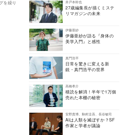
井戸本幹也
グを繰り
27歳編集長が描くミステ
リマガジンの未来
伊藤亜紗
伊藤亜紗が語る『身体の
美学入門』と感性
真門浩平
日常を驚きに変える新
鋭・真門浩平の世界
高橋孝介
積読を解消！半年で1万個
売れた本棚の秘密
安野貴博、駒村圭吾、長谷敏司
AIは人類を滅ぼすか？SF
作家と学者が議論