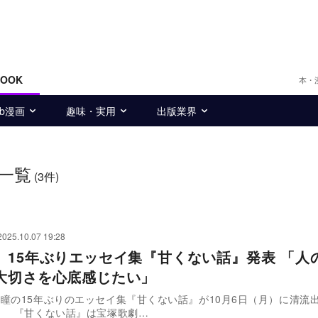
BOOK
本・
eb漫画
趣味・実用
出版業界
一覧
(3件)
2025.10.07 19:28
、15年ぶりエッセイ集『甘くない話』発表 「人
大切さを心底感じたい」
瞳の15年ぶりのエッセイ集『甘くない話』が10月6日（月）に清流
売された。 『甘くない話』は宝塚歌劇…