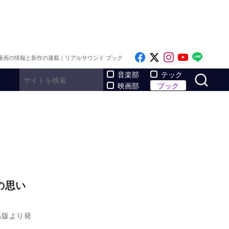
Like on Facebook
Follow on x
Follow on I
Follow o
Follo
漫画の情報と新作の連載｜リアルサウンド ブック
サ
音楽部
テック
映画部
ブック
の思い
出版より発