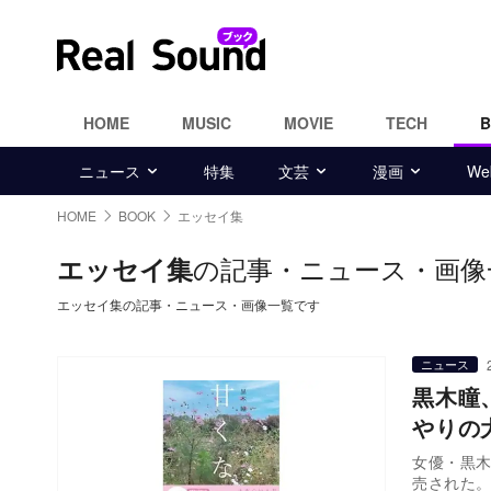
HOME
MUSIC
MOVIE
TECH
ニュース
特集
文芸
漫画
W
HOME
BOOK
エッセイ集
の記事・ニュース・画像
エッセイ集
エッセイ集の記事・ニュース・画像一覧です
ニュース
黒木瞳
やりの
女優・黒木