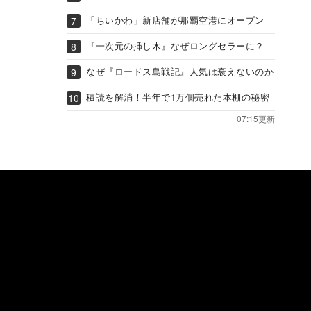
「ちいかわ」新店舗が那覇空港にオープン
『一次元の挿し木』なぜロングセラーに？
なぜ『ロードス島戦記』人気は衰えないのか
積読を解消！半年で1万個売れた本棚の秘密
07:15更新