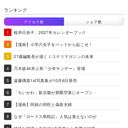
ランキング
アクセス数
シェア数
桜井日奈子、2027年カレンダーブック
【漫画】小学六女子をベッドから起こせ！
27歳編集長が描くミステリマガジンの未来
乃木坂46井上和『少年サンデー』登場
遠藤璃菜1st写真集が10月6日発売
「ちいかわ」新店舗が那覇空港にオープン
【漫画】同姓の同性と偽装夫婦
なぜ『ロードス島戦記』人気は衰えないのか