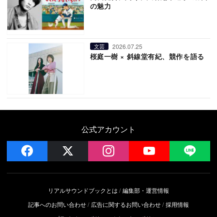
の魅力
2026.07.25
文芸
桜庭一樹 × 斜線堂有紀、競作を語る
公式アカウント
facebook
x
instagram
YouTube
LIN
リアルサウンドブックとは
編集部・運営情報
記事へのお問い合わせ
広告に関するお問い合わせ
採用情報