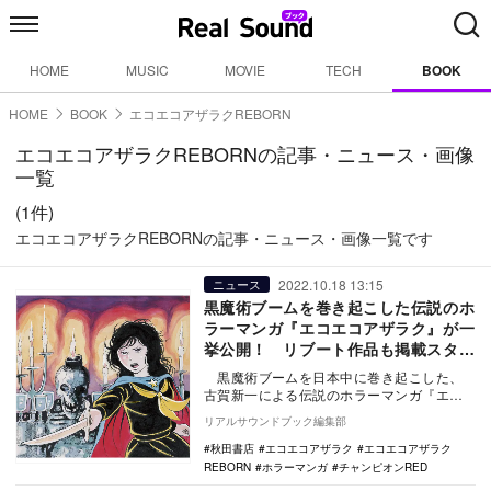
HOME
MUSIC
MOVIE
TECH
BOOK
HOME
BOOK
エコエコアザラクREBORN
エコエコアザラクREBORNの記事・ニュース・画像
一覧
(1件)
エコエコアザラクREBORNの記事・ニュース・画像一覧です
2022.10.18 13:15
ニュース
黒魔術ブームを巻き起こした伝説のホ
ラーマンガ『エコエコアザラク』が一
挙公開！ リブート作品も掲載スター
ト
黒魔術ブームを日本中に巻き起こした、
古賀新一による伝説のホラーマンガ『エコ
エコアザラク』が、10月18日より無料WEB
リアルサウンドブック編集部
マン…
秋田書店
エコエコアザラク
エコエコアザラク
REBORN
ホラーマンガ
チャンピオンRED