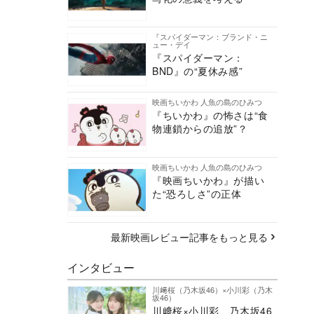
『スパイダーマン：ブランド・ニ
ュー・デイ
『スパイダーマン：
BND』の“夏休み感”
映画ちいかわ 人魚の島のひみつ
『ちいかわ』の怖さは“食
物連鎖からの追放”？
映画ちいかわ 人魚の島のひみつ
『映画ちいかわ』が描い
た“恐ろしさ”の正体
最新映画レビュー記事をもっと見る
インタビュー
川﨑桜（乃木坂46）×小川彩（乃木
坂46）
川﨑桜×小川彩、乃木坂46