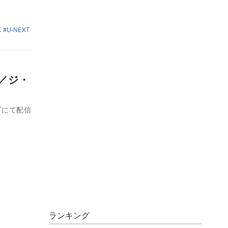
K
U-NEXT
L／ジ・
Tにて配信
ランキング