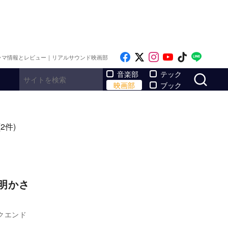
Like on Facebook
Follow on x
Follow on Inst
Follow on Y
Follow on
Follo
ラマ情報とレビュー｜リアルサウンド映画部
サ
音楽部
テック
映画部
ブック
(2件)
で明かさ
クエンド