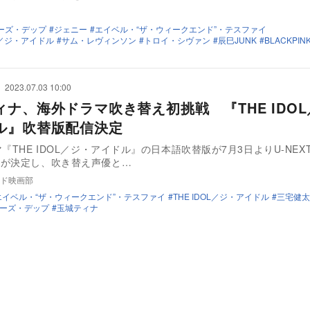
ーズ・デップ
ジェニー
エイベル・“ザ・ウィークエンド”・テスファイ
OL／ジ・アイドル
サム・レヴィンソン
トロイ・シヴァン
辰巳JUNK
BLACKPIN
2023.07.03 10:00
ィナ、海外ドラマ吹き替え初挑戦 『THE IDO
ル』吹替版配信決定
マ『THE IDOL／ジ・アイドル』の日本語吹替版が7月3日よりU-NEX
とが決定し、吹き替え声優と…
ド映画部
エイベル・“ザ・ウィークエンド”・テスファイ
THE IDOL／ジ・アイドル
三宅健太
ーズ・デップ
玉城ティナ