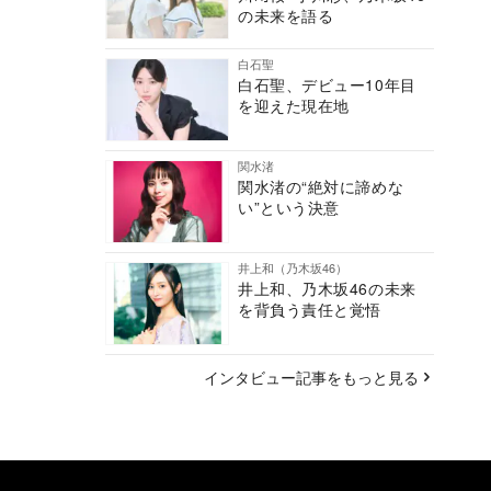
の未来を語る
白石聖
白石聖、デビュー10年目
を迎えた現在地
関水渚
関水渚の“絶対に諦めな
い”という決意
井上和（乃木坂46）
井上和、乃木坂46の未来
を背負う責任と覚悟
インタビュー記事をもっと見る