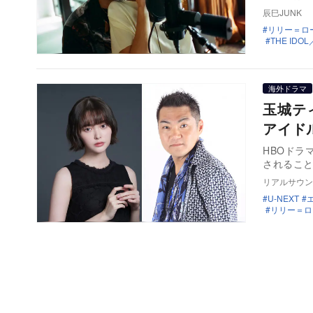
辰巳JUNK
リリー＝ロ
THE ID
海外ドラマ
玉城テ
アイド
HBOドラ
されるこ
リアルサウン
U-NEXT
リリー＝ロ