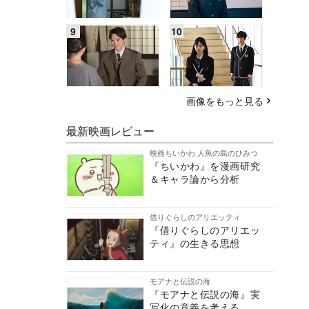
画像をもっと見る
最新映画レビュー
映画ちいかわ 人魚の島のひみつ
『ちいかわ』を漫画研究
＆キャラ論から分析
借りぐらしのアリエッティ
『借りぐらしのアリエッ
ティ』の生きる思想
モアナと伝説の海
『モアナと伝説の海』実
写化の意義を考える