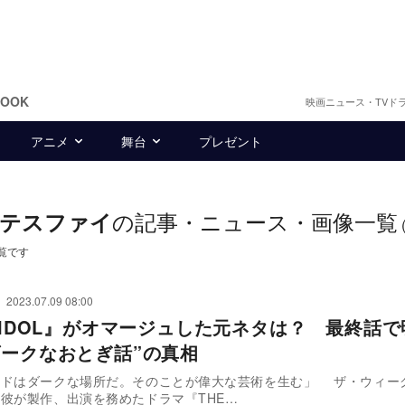
BOOK
映画ニュース・TVド
アニメ
舞台
プレゼント
の記事・ニュース・画像一覧
・テスファイ
覧です
2023.07.09 08:00
E IDOL』がオマージュした元ネタは？ 最終話
ダークなおとぎ話”の真相
ッドはダークな場所だ。そのことが偉大な芸術を生む」 ザ・ウィー
彼が製作、出演を務めたドラマ『THE…