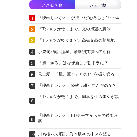
アクセス数
シェア数
『映画ちいかわ』が描いた“恐ろしさ”の正体
『Tシャツが乾くまで』充の帰還の意味
『Tシャツが乾くまで』高橋文哉の新境地
小栗旬×横浜流星、豪華初共演への期待
『風、薫る』はなぜ新しい朝ドラに？
見上愛、『風、薫る』との1年を振り返る
『映画ちいかわ』怪物は誰が生んだのか？
『Tシャツが乾くまで』脚本を生方美久が語
る
『映画ちいかわ』EDテーマからその後を考
察
川﨑桜×小川彩、乃木坂46の未来を語る