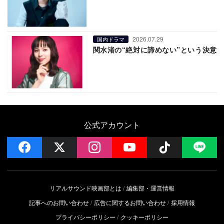
2026.07.29
国内ドラマ
関水渚の“絶対に諦めない”という決意
公式アカウント
facebook
x
instagram
YouTube
Follow on 
LI
リアルサウンド映画部とは
編集部・運営情報
記事へのお問い合わせ
広告に関するお問い合わせ
採用情報
プライバシーポリシー
クッキーポリシー