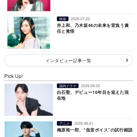
2026.07.22
映画
井上和、乃木坂46の未来を背負う責
任と覚悟
インタビュー記事一覧
Pick Up!
2026.08.02
国内ドラマ
白石聖、デビュー10年目を迎えた現
在地
2026.08.01
アニメ
梅原裕一郎、“低音ボイス”の試行錯誤