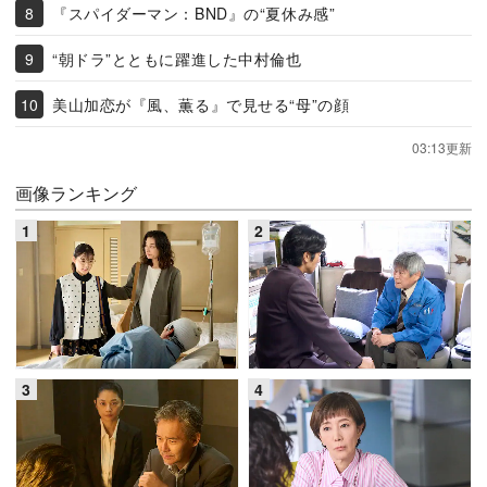
『スパイダーマン：BND』の“夏休み感”
“朝ドラ”とともに躍進した中村倫也
美山加恋が『風、薫る』で見せる“母”の顔
03:13更新
画像ランキング