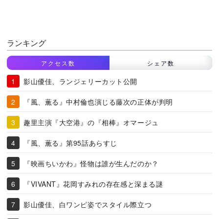
ランキング
アクセス数
シェア数
影山優佳、ランジェリーカット公開
『風、薫る』中村倫也演じる藤次の正体が判明
趣里主演『大空港』の『相棒』オマージュ
『風、薫る』第95話あらすじ
『映画ちいかわ』怪物は誰が生んだのか？
『VIVANT』花岡すみれの存在感と深まる謎
影山優佳、白ワンピ姿でスタイル際立つ