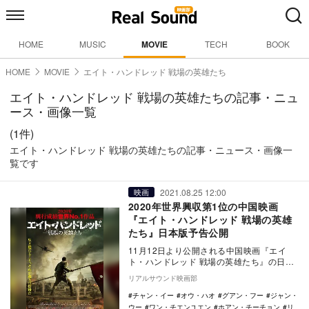
HOME
MUSIC
MOVIE
TECH
BOOK
HOME
MOVIE
エイト・ハンドレッド 戦場の英雄たち
エイト・ハンドレッド 戦場の英雄たちの記事・ニュ
ース・画像一覧
(1件)
エイト・ハンドレッド 戦場の英雄たちの記事・ニュース・画像一
覧です
2021.08.25 12:00
映画
2020年世界興収第1位の中国映画
『エイト・ハンドレッド 戦場の英雄
たち』日本版予告公開
11月12日より公開される中国映画『エイ
ト・ハンドレッド 戦場の英雄たち』の日本
版予告編とポスタービジュアルが公開され
リアルサウンド映画部
た。 …
チャン・イー
オウ・ハオ
グアン・フー
ジャン・
ウー
ワン・チエンユエン
ホアン・チーチョン
リ