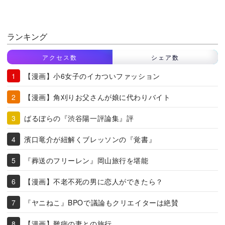
ランキング
アクセス数
シェア数
【漫画】小6女子のイカついファッション
【漫画】角刈りお父さんが娘に代わりバイト
ばるぼらの『渋谷陽一評論集』評
濱口竜介が紐解くブレッソンの『覚書』
『葬送のフリーレン』岡山旅行を堪能
【漫画】不老不死の男に恋人ができたら？
『ヤニねこ』BPOで議論もクリエイターは絶賛
【漫画】難病の妻との旅行