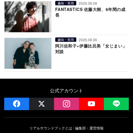
2026.08.08
趣味・実用
FANTASTICS 佐藤大樹、6年間の成
長
2026.08.06
趣味・実用
阿川佐和子×伊藤比呂美「女じまい」
対談
公式アカウント
facebook
x
instagram
YouTube
LIN
リアルサウンドブックとは
編集部・運営情報