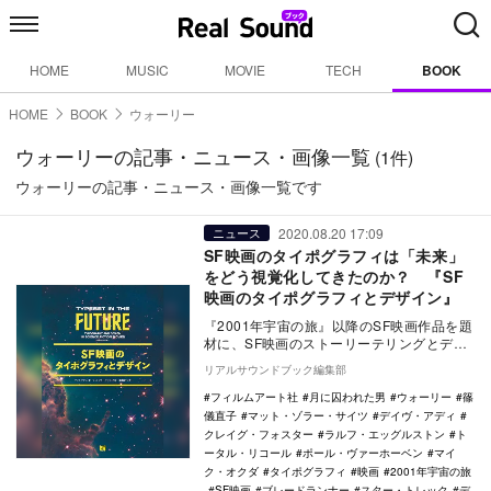
HOME
MUSIC
MOVIE
TECH
BOOK
HOME
BOOK
ウォーリー
ウォーリーの記事・ニュース・画像一覧
(1件)
ウォーリーの記事・ニュース・画像一覧です
2020.08.20 17:09
ニュース
SF映画のタイポグラフィは「未来」
をどう視覚化してきたのか？ 『SF
映画のタイポグラフィとデザイン』
『2001年宇宙の旅』以降のSF映画作品を題
材に、SF映画のストーリーテリングとデザ
インの関係を探る『SF映画のタイポグラフ
リアルサウンドブック編集部
ィと…
フィルムアート社
月に囚われた男
ウォーリー
篠
儀直子
マット・ゾラー・サイツ
デイヴ・アディ
クレイグ・フォスター
ラルフ・エッグルストン
ト
ータル・リコール
ポール・ヴァーホーベン
マイ
ク・オクダ
タイポグラフィ
映画
2001年宇宙の旅
SF映画
ブレードランナー
スター・トレック
デ