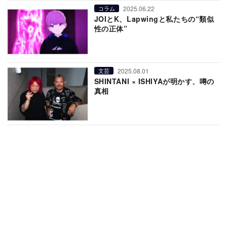
2025.06.22
コラム
JOIとK、Lapwingと私たちの“類似
性の正体”
2025.08.01
文芸
SHINTANI × ISHIYAが明かす、噂の
真相