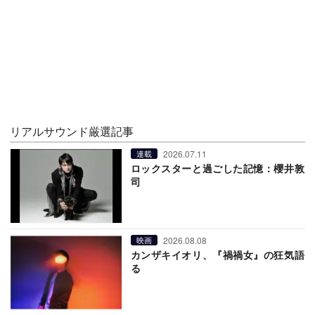
リアルサウンド厳選記事
2026.07.11
連載
ロックスターと過ごした記憶：櫻井敦
司
2026.08.08
映画
カンザキイオリ、『禍禍女』の狂気語
る