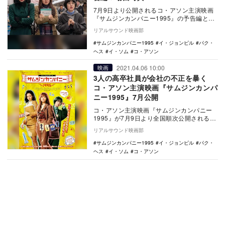
7月9日より公開されるコ・アソン主演映画
『サムジンカンパニー1995』の予告編と場
面写真が公開された。 舞台は1995年の
リアルサウンド映画部
ソ…
サムジンカンパニー1995
イ・ジョンピル
パク・
ヘス
イ・ソム
コ・アソン
2021.04.06 10:00
映画
3人の高卒社員が会社の不正を暴く
コ・アソン主演映画『サムジンカンパ
ニー1995』7月公開
コ・アソン主演映画『サムジンカンパニー
1995』が7月9日より全国順次公開されるこ
とが決定。あわせてポスタービジュアルが
リアルサウンド映画部
公開され…
サムジンカンパニー1995
イ・ジョンピル
パク・
ヘス
イ・ソム
コ・アソン