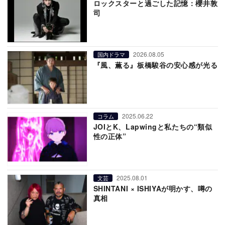
ロックスターと過ごした記憶：櫻井敦
司
2026.08.05
国内ドラマ
『風、薫る』板橋駿谷の安心感が光る
2025.06.22
コラム
JOIとK、Lapwingと私たちの“類似
性の正体”
2025.08.01
文芸
SHINTANI × ISHIYAが明かす、噂の
真相