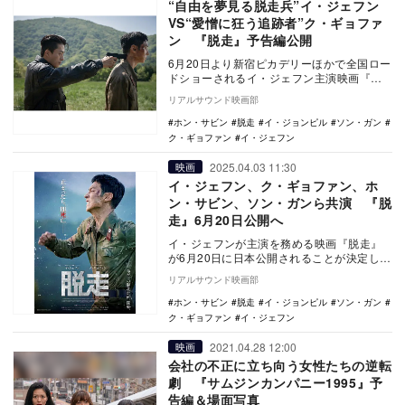
“自由を夢見る脱走兵”イ・ジェフン
VS“愛憎に狂う追跡者”ク・ギョファ
ン 『脱走』予告編公開
6月20日より新宿ピカデリーほかで全国ロー
ドショーされるイ・ジェフン主演映画『脱
走』の予告編と場面写真が公開された。
リアルサウンド映画部
『シグ…
ホン・サビン
脱走
イ・ジョンピル
ソン・ガン
ク・ギョファン
イ・ジェフン
2025.04.03 11:30
映画
イ・ジェフン、ク・ギョファン、ホ
ン・サビン、ソン・ガンら共演 『脱
走』6月20日公開へ
イ・ジェフンが主演を務める映画『脱走』
が6月20日に日本公開されることが決定し
た。 『サムジンカンパニ―1995』のイ・
リアルサウンド映画部
ジョ…
ホン・サビン
脱走
イ・ジョンピル
ソン・ガン
ク・ギョファン
イ・ジェフン
2021.04.28 12:00
映画
会社の不正に立ち向う女性たちの逆転
劇 『サムジンカンパニー1995』予
告編＆場面写真