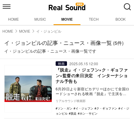
HOME
MUSIC
MOVIE
TECH
BOOK
HOME
MOVIE
イ・ジョンピル
イ・ジョンピルの記事・ニュース・画像一覧
(5件)
イ・ジョンピルの記事・ニュース・画像一覧です
2025.05.15 12:00
映画
『脱走』イ・ジェフン×ク・ギョファ
ン×監督の来日決定 インターナショ
ナル予告も
6月20日より新宿ピカデリーほかにて全国ロ
ードショーされる映画『脱走』で主演を務
めるイ・ジェフン、共演のク・ギョファ
リアルサウンド映画部
ン、監督のイ…
ソン・ガン
イ・ジェフン
ク・ギョファン
イ・ジ
ョンピル
脱走
ホン・サビン