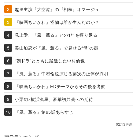
趣里主演『大空港』の『相棒』オマージュ
『映画ちいかわ』怪物は誰が生んだのか？
見上愛、『風、薫る』との1年を振り返る
美山加恋が『風、薫る』で見せる“母”の顔
“朝ドラ”とともに躍進した中村倫也
『風、薫る』中村倫也演じる藤次の正体が判明
『映画ちいかわ』EDテーマからその後を考察
小栗旬×横浜流星、豪華初共演への期待
『風、薫る』第95話あらすじ
02:13更新
画像ランキング