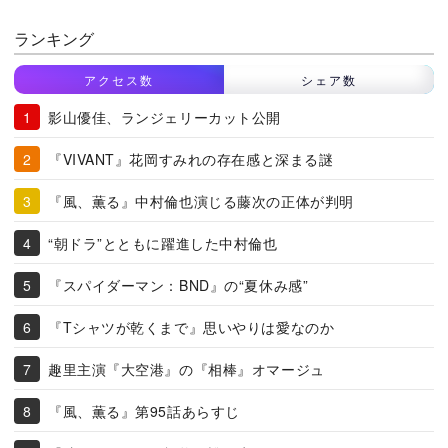
ランキング
アクセス数
シェア数
影山優佳、ランジェリーカット公開
『VIVANT』花岡すみれの存在感と深まる謎
『風、薫る』中村倫也演じる藤次の正体が判明
“朝ドラ”とともに躍進した中村倫也
『スパイダーマン：BND』の“夏休み感”
『Tシャツが乾くまで』思いやりは愛なのか
趣里主演『大空港』の『相棒』オマージュ
『風、薫る』第95話あらすじ