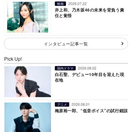
2026.07.22
映画
井上和、乃木坂46の未来を背負う責
任と覚悟
インタビュー記事一覧
Pick Up!
2026.08.02
国内ドラマ
白石聖、デビュー10年目を迎えた現
在地
2026.08.01
アニメ
梅原裕一郎、“低音ボイス”の試行錯誤