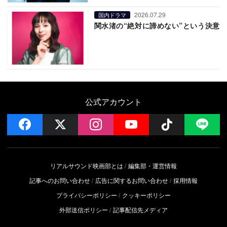
2026.07.29
国内ドラマ
関水渚の“絶対に諦めない”という決意
公式アカウント
facebook
x
instagram
YouTube
Follow on 
LI
リアルサウンド映画部とは
編集部・運営情報
記事へのお問い合わせ
広告に関するお問い合わせ
採用情報
プライバシーポリシー
クッキーポリシー
外部送信ポリシー
記事配信先メディア