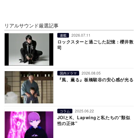
リアルサウンド厳選記事
2026.07.11
連載
ロックスターと過ごした記憶：櫻井敦
司
2026.08.05
国内ドラマ
『風、薫る』板橋駿谷の安心感が光る
2025.06.22
コラム
JOIとK、Lapwingと私たちの“類似
性の正体”