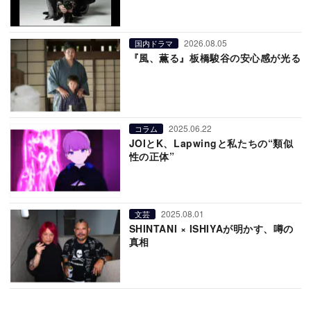
2026.08.05
国内ドラマ
『風、薫る』板橋駿谷の安心感が光る
2025.06.22
コラム
JOIとK、Lapwingと私たちの“類似
性の正体”
2025.08.01
文芸
SHINTANI × ISHIYAが明かす、噂の
真相