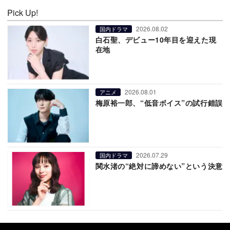
Pick Up!
2026.08.02
国内ドラマ
白石聖、デビュー10年目を迎えた現
在地
2026.08.01
アニメ
梅原裕一郎、“低音ボイス”の試行錯誤
2026.07.29
国内ドラマ
関水渚の“絶対に諦めない”という決意