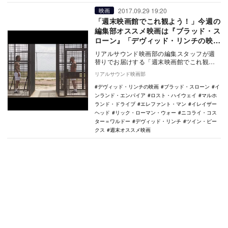
2017.09.29 19:20
映画
「週末映画館でこれ観よう！」今週の
編集部オススメ映画は『ブラッド・ス
ローン』「デヴィッド・リンチの映
画」
リアルサウンド映画部の編集スタッフが週
替りでお届けする「週末映画館でこれ観よ
う！」。毎週末にオススメ映画・特集上映
リアルサウンド映画部
をご紹介。今週…
デヴィッド・リンチの映画
ブラッド・スローン
イ
ンランド・エンパイア
ロスト・ハイウェイ
マルホ
ランド・ドライブ
エレファント・マン
イレイザー
ヘッド
リック・ローマン・ウォー
ニコライ・コス
ター＝ワルドー
デヴィッド・リンチ
ツイン・ピー
クス
週末オススメ映画