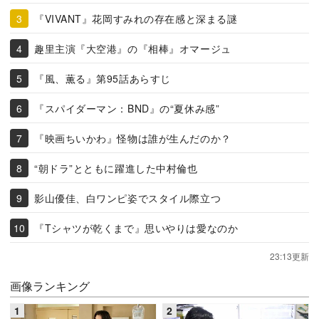
『VIVANT』花岡すみれの存在感と深まる謎
趣里主演『大空港』の『相棒』オマージュ
『風、薫る』第95話あらすじ
『スパイダーマン：BND』の“夏休み感”
『映画ちいかわ』怪物は誰が生んだのか？
“朝ドラ”とともに躍進した中村倫也
影山優佳、白ワンピ姿でスタイル際立つ
『Tシャツが乾くまで』思いやりは愛なのか
23:13更新
画像ランキング