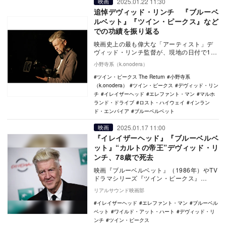
2025.01.22 11:30
映画
追悼デヴィッド・リンチ 『ブルーベ
ルベット』『ツイン・ピークス』など
での功績を振り返る
映画史上の最も偉大な「アーティスト」デ
ヴィッド・リンチ監督が、現地の日付で1月
16日に亡くなった。 ハリウッドセレブも
小野寺系（k.onodera）
数多く…
ツイン・ピークス The Return
小野寺系
（k.onodera）
ツイン・ピークス
デヴィッド・リン
チ
イレイザーヘッド
エレファント・マン
マルホ
ランド・ドライブ
ロスト・ハイウェイ
インラン
ド・エンパイア
ブルーベルベット
2025.01.17 11:00
映画
『イレイザーヘッド』『ブルーベルベ
ット』“カルトの帝王”デヴィッド・リ
ンチ、78歳で死去
映画『ブルーベルベット』（1986年）やTV
ドラマシリーズ『ツイン・ピークス』
（1990 年〜1991年）で知られるアメリカ
リアルサウンド映画部
の映…
イレイザーヘッド
エレファント・マン
ブルーベル
ベット
ワイルド・アット・ハート
デヴィッド・リ
ンチ
ツイン・ピークス