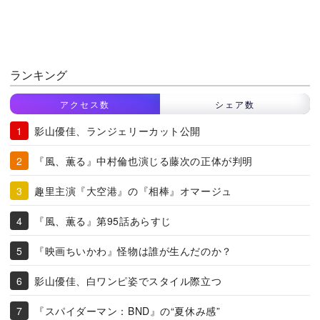
ランキング
アクセス数
シェア数
影山優佳、ランジェリーカット公開
『風、薫る』中村倫也演じる藤次の正体が判明
趣里主演『大空港』の『相棒』オマージュ
『風、薫る』第95話あらすじ
『映画ちいかわ』怪物は誰が生んだのか？
影山優佳、白ワンピ姿でスタイル際立つ
『スパイダーマン：BND』の“夏休み感”