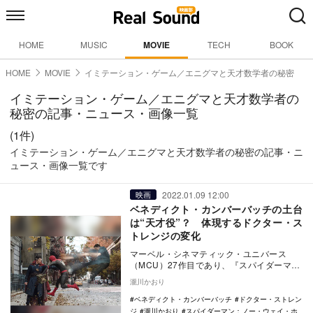
HOME
MUSIC
MOVIE
TECH
BOOK
HOME
MOVIE
イミテーション・ゲーム／エニグマと天才数学者の秘密
イミテーション・ゲーム／エニグマと天才数学者の
秘密の記事・ニュース・画像一覧
(1件)
イミテーション・ゲーム／エニグマと天才数学者の秘密の記事・ニ
ュース・画像一覧です
2022.01.09 12:00
映画
ベネディクト・カンバーバッチの土台
は“天才役”？ 体現するドクター・ス
トレンジの変化
マーベル・シネマティック・ユニバース
（MCU）27作目であり、『スパイダーマ
ン』シリーズの最終章『スパイダーマン：
瀧川かおり
ノー・ウェイ・…
ベネディクト・カンバーバッチ
ドクター・ストレン
ジ
瀧川かおり
スパイダーマン：ノー・ウェイ・ホ