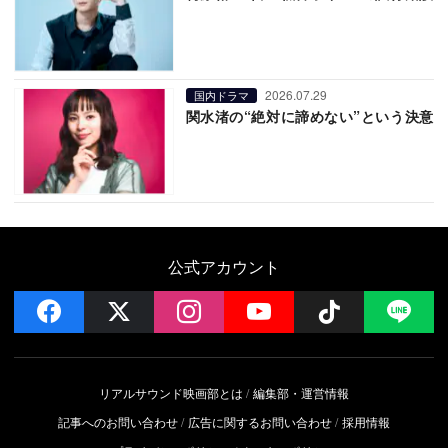
2026.07.29
国内ドラマ
関水渚の“絶対に諦めない”という決意
公式アカウント
facebook
x
instagram
YouTube
Follow on 
LI
リアルサウンド映画部とは
編集部・運営情報
記事へのお問い合わせ
広告に関するお問い合わせ
採用情報