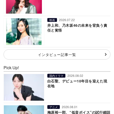
2026.07.22
映画
井上和、乃木坂46の未来を背負う責
任と覚悟
インタビュー記事一覧
Pick Up!
2026.08.02
国内ドラマ
白石聖、デビュー10年目を迎えた現
在地
2026.08.01
アニメ
梅原裕一郎、“低音ボイス”の試行錯誤