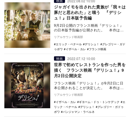
2022.08.02 10:00
映画
ジャガイモを出された貴族が「我々は
豚だと思われた」と嗤う 『デリシ
ュ！』日本版予告編
9月2日公開のフランス映画『デリシュ！』
の日本版予告編が公開された。 本作は、
美食の国フランスを舞台に、世界で初めて
リアルサウンド映画部
レストラ…
エリック・ベナール
デリシュ！
グレゴリー・ガド
ゥボワ
イザベル・カレ
フランス映画
2022.07.12 10:00
映画
世界で初めてレストランを作った男を
描く フランス映画『デリシュ！』9
月2日公開決定
フランス映画『デリシュ！』が9月2日に日
本公開されることが決定した。 本作は、
美食の国フランスを舞台に、世界で初めて
リアルサウンド映画部
レス…
イザベル・カレ
ギヨーム・ドゥ・トンケデック
エ
リック・ベナール
デリシュ！
グレゴリー・ガドゥ
ボワ
バンジャマン・ラベルネ