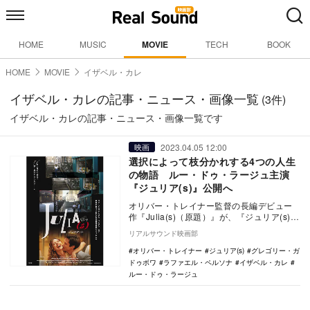
HOME
MUSIC
MOVIE
TECH
BOOK
HOME
MOVIE
イザベル・カレ
イザベル・カレの記事・ニュース・画像一覧
(3件)
イザベル・カレの記事・ニュース・画像一覧です
2023.04.05 12:00
映画
選択によって枝分かれする4つの人生
の物語 ルー・ドゥ・ラージュ主演
『ジュリア(s)』公開へ
オリバー・トレイナー監督の長編デビュー
作『Julia(s)（原題）』が、『ジュリア(s)』
の邦題で5月5日に公開されることが決定…
リアルサウンド映画部
オリバー・トレイナー
ジュリア(s)
グレゴリー・ガ
ドゥボワ
ラファエル・ペルソナ
イザベル・カレ
ルー・ドゥ・ラージュ