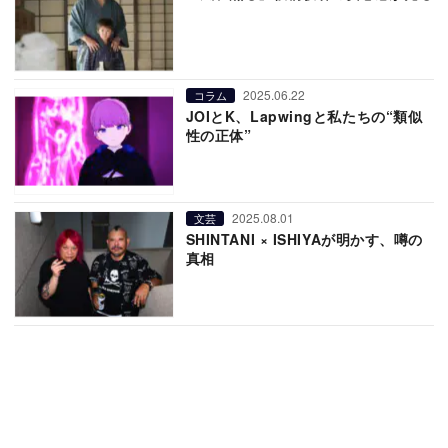
2025.06.22
コラム
JOIとK、Lapwingと私たちの“類似
性の正体”
2025.08.01
文芸
SHINTANI × ISHIYAが明かす、噂の
真相