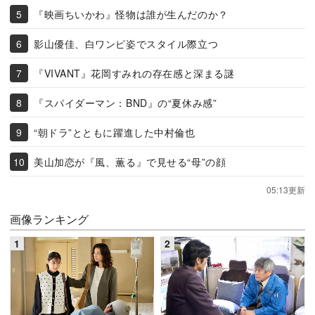
『映画ちいかわ』怪物は誰が生んだのか？
影山優佳、白ワンピ姿でスタイル際立つ
『VIVANT』花岡すみれの存在感と深まる謎
『スパイダーマン：BND』の“夏休み感”
“朝ドラ”とともに躍進した中村倫也
美山加恋が『風、薫る』で見せる“母”の顔
05:13更新
画像ランキング