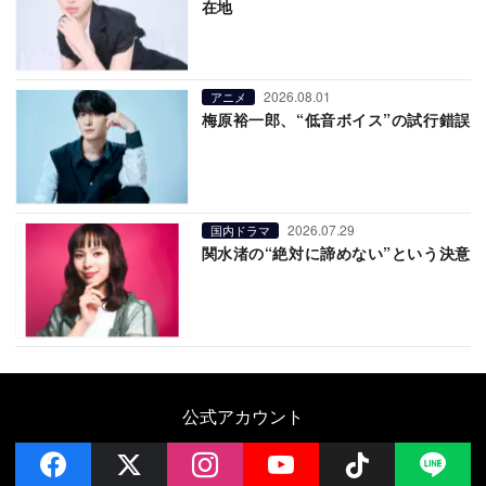
在地
2026.08.01
アニメ
梅原裕一郎、“低音ボイス”の試行錯誤
2026.07.29
国内ドラマ
関水渚の“絶対に諦めない”という決意
公式アカウント
facebook
x
instagram
YouTube
Follow on 
LI