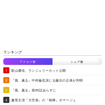
ランキング
アクセス数
シェア数
影山優佳、ランジェリーカット公開
『風、薫る』中村倫也演じる藤次の正体が判明
『風、薫る』第95話あらすじ
趣里主演『大空港』の『相棒』オマージュ