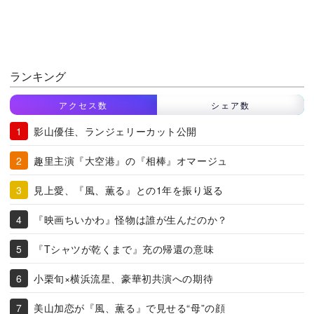
ランキング
アクセス数
シェア数
影山優佳、ランジェリーカット公開
趣里主演『大空港』の『相棒』オマージュ
見上愛、『風、薫る』との1年を振り返る
『映画ちいかわ』怪物は誰が生んだのか？
『Tシャツが乾くまで』充の帰還の意味
小栗旬×横浜流星、豪華初共演への期待
美山加恋が『風、薫る』で見せる“母”の顔