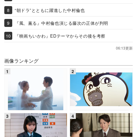
“朝ドラ”とともに躍進した中村倫也
『風、薫る』中村倫也演じる藤次の正体が判明
『映画ちいかわ』EDテーマからその後を考察
06:13更新
画像ランキング