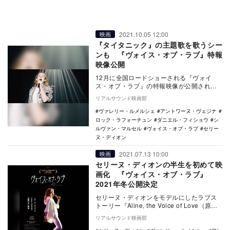
2021.10.05 12:00
映画
『タイタニック』の主題歌を歌うシー
ンも 『ヴォイス・オブ・ラブ』特報
映像公開
12月に全国ロードショーされる『ヴォイ
ス・オブ・ラブ』の特報映像が公開され
た。 アルバム総売上2億5000万枚を超
リアルサウンド映画部
え、グラミ…
ヴァレリー・ルメルシェ
アントワーヌ・ヴェジナ
ロック・ラフォーチュン
ダニエル・フィショウ
シ
ルヴァン・マルセル
ヴォイス・オブ・ラブ
セリー
ヌ・ディオン
2021.07.13 10:00
映画
セリーヌ・ディオンの半生を初めて映
画化 『ヴォイス・オブ・ラブ』
2021年冬公開決定
セリーヌ・ディオンをモデルにしたラブス
トーリー『Aline, the Voice of Love（原
題）』が、『ヴォイス・オブ・…
リアルサウンド映画部