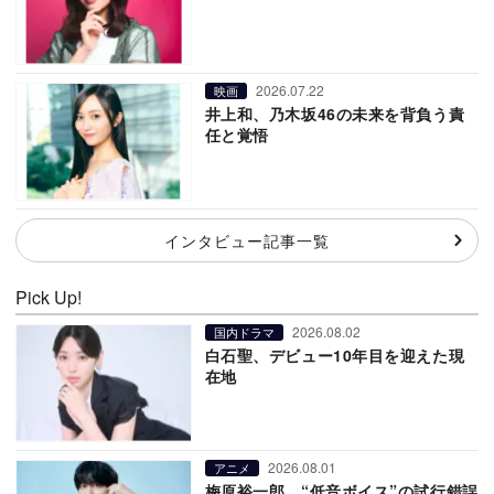
2026.07.22
映画
井上和、乃木坂46の未来を背負う責
任と覚悟
インタビュー記事一覧
Pick Up!
2026.08.02
国内ドラマ
白石聖、デビュー10年目を迎えた現
在地
2026.08.01
アニメ
梅原裕一郎、“低音ボイス”の試行錯誤