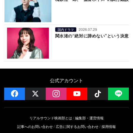
2026.07.29
国内ドラマ
関水渚の“絶対に諦めない”という決意
公式アカウント
facebook
x
instagram
YouTube
Follow on 
LI
リアルサウンド映画部とは
編集部・運営情報
記事へのお問い合わせ
広告に関するお問い合わせ
採用情報