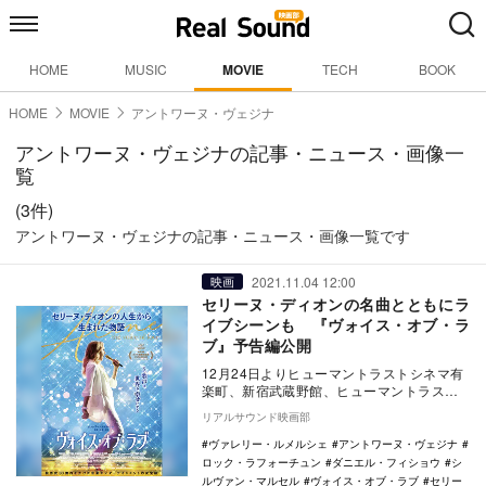
HOME
MUSIC
MOVIE
TECH
BOOK
HOME
MOVIE
アントワーヌ・ヴェジナ
アントワーヌ・ヴェジナの記事・ニュース・画像一
覧
(3件)
アントワーヌ・ヴェジナの記事・ニュース・画像一覧です
2021.11.04 12:00
映画
セリーヌ・ディオンの名曲とともにラ
イブシーンも 『ヴォイス・オブ・ラ
ブ』予告編公開
12月24日よりヒューマントラストシネマ有
楽町、新宿武蔵野館、ヒューマントラスト
シネマ渋谷にて先行公開、12月31日に全国
リアルサウンド映画部
公開さ…
ヴァレリー・ルメルシェ
アントワーヌ・ヴェジナ
ロック・ラフォーチュン
ダニエル・フィショウ
シ
ルヴァン・マルセル
ヴォイス・オブ・ラブ
セリー