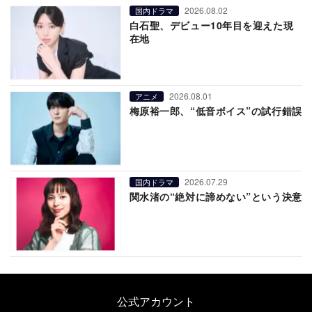
2026.08.02
国内ドラマ
白石聖、デビュー10年目を迎えた現
在地
2026.08.01
アニメ
梅原裕一郎、“低音ボイス”の試行錯誤
2026.07.29
国内ドラマ
関水渚の“絶対に諦めない”という決意
公式アカウント