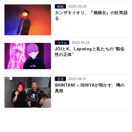
2026.08.08
映画
カンザキイオリ、『禍禍女』の狂気語
る
2025.06.22
コラム
JOIとK、Lapwingと私たちの“類似
性の正体”
2025.08.01
文芸
SHINTANI × ISHIYAが明かす、噂の
真相