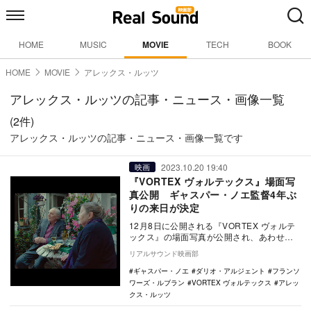
HOME
MUSIC
MOVIE
TECH
BOOK
HOME
MOVIE
アレックス・ルッツ
アレックス・ルッツの記事・ニュース・画像一覧
(2件)
アレックス・ルッツの記事・ニュース・画像一覧です
2023.10.20 19:40
映画
『VORTEX ヴォルテックス』場面写
真公開 ギャスパー・ノエ監督4年ぶ
りの来日が決定
12月8日に公開される『VORTEX ヴォルテ
ックス』の場面写真が公開され、あわせて
ギャスパー・ノエ監督の来日が発表され
リアルサウンド映画部
た。 …
ギャスパー・ノエ
ダリオ・アルジェント
フランソ
ワーズ・ルブラン
VORTEX ヴォルテックス
アレッ
クス・ルッツ