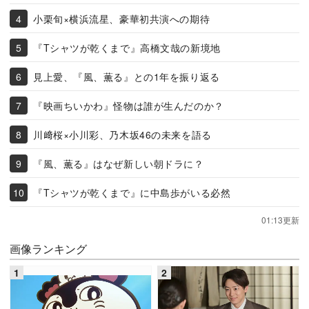
小栗旬×横浜流星、豪華初共演への期待
『Tシャツが乾くまで』高橋文哉の新境地
見上愛、『風、薫る』との1年を振り返る
『映画ちいかわ』怪物は誰が生んだのか？
川﨑桜×小川彩、乃木坂46の未来を語る
『風、薫る』はなぜ新しい朝ドラに？
『Tシャツが乾くまで』に中島歩がいる必然
01:13更新
画像ランキング