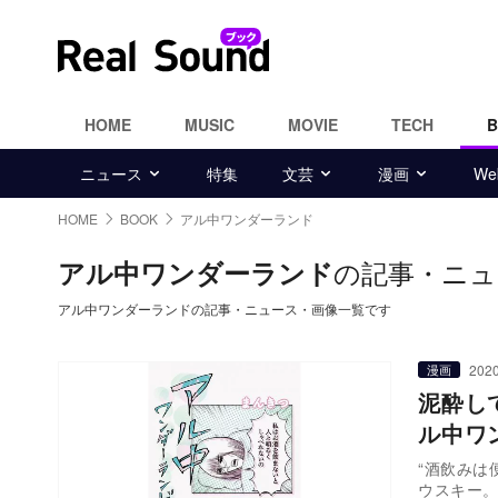
HOME
MUSIC
MOVIE
TECH
ニュース
特集
文芸
漫画
W
HOME
BOOK
アル中ワンダーランド
の記事・ニュ
アル中ワンダーランド
アル中ワンダーランドの記事・ニュース・画像一覧です
2020
漫画
泥酔し
ル中ワ
“酒飲みは
ウスキー