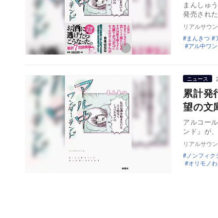
まんしゅう
発売され
リアルサウン
まんきつ
アル中ワン
ニュース
累計発
望の文
アルコー
ンド』が、
リアルサウン
ノンフィク
オリモノわ