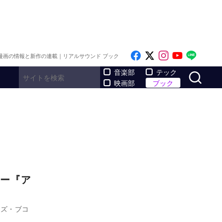
Like on Facebook
Follow on x
Follow on I
Follow o
Follo
漫画の情報と新作の連載｜リアルサウンド ブック
サ
音楽部
テック
映画部
ブック
ー『ア
ルズ・ブコ