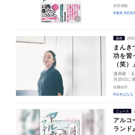
折田侑駿
漫画
折田
2020
漫画
まんき
功を習
（笑）
漫画家・
月25日に
佐藤結衣
吉本ばなな
ニュース
アルコ
ランド