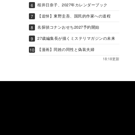
桜井日奈子、2027年カレンダーブック
【追悼】東野圭吾、国民的作家への道程
名探偵コナンおせち2027予約開始
27歳編集長が描くミステリマガジンの未来
【漫画】同姓の同性と偽装夫婦
18:18更新