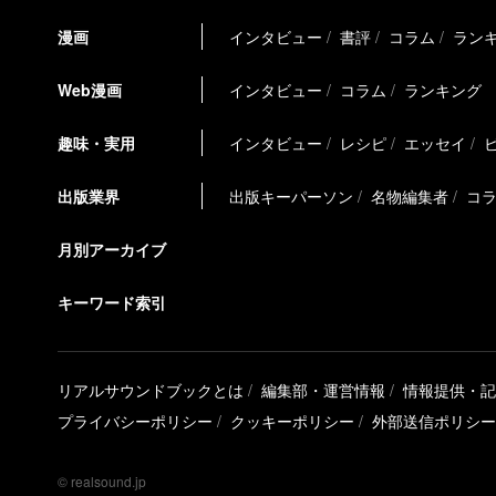
漫画
インタビュー
書評
コラム
ラン
Web漫画
インタビュー
コラム
ランキング
趣味・実用
インタビュー
レシピ
エッセイ
出版業界
出版キーパーソン
名物編集者
コ
月別アーカイブ
キーワード索引
リアルサウンドブックとは
編集部・運営情報
情報提供・記
プライバシーポリシー
クッキーポリシー
外部送信ポリシー
© realsound.jp