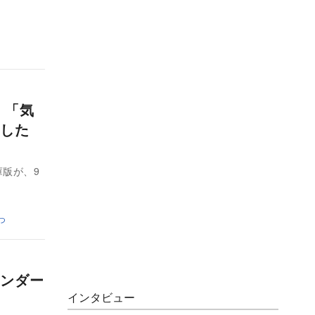
 「気
した
版が、9
つ
ンダー
インタビュー