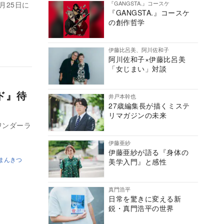
『GANGSTA.』コースケ
月25日に
『GANGSTA.』コースケ
の創作哲学
伊藤比呂美、阿川佐和子
阿川佐和子×伊藤比呂美
「女じまい」対談
ド』待
井戸本幹也
27歳編集長が描くミステ
リマガジンの未来
ワンダーラ
伊藤亜紗
伊藤亜紗が語る『身体の
まんきつ
美学入門』と感性
真門浩平
日常を驚きに変える新
鋭・真門浩平の世界