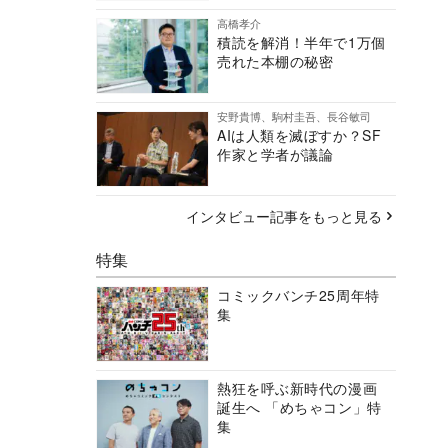
高橋孝介
積読を解消！半年で1万個
売れた本棚の秘密
安野貴博、駒村圭吾、長谷敏司
AIは人類を滅ぼすか？SF
作家と学者が議論
インタビュー記事をもっと見る
特集
コミックバンチ25周年特
集
熱狂を呼ぶ新時代の漫画
誕生へ 「めちゃコン」特
集