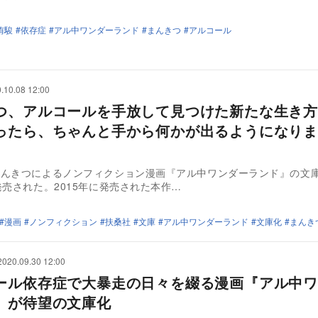
侑駿
依存症
アル中ワンダーランド
まんきつ
アルコール
.10.08 12:00
つ、アルコールを手放して見つけた新たな生き方
ったら、ちゃんと手から何かが出るようになりま
」
まんきつによるノンフィクション漫画『アル中ワンダーランド』の文庫
発売された。2015年に発売された本作…
漫画
ノンフィクション
扶桑社
文庫
アル中ワンダーランド
文庫化
まんき
2020.09.30 12:00
ール依存症で大暴走の日々を綴る漫画『アル中ワ
』が待望の文庫化