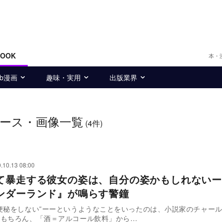
BOOK
本・
eb漫画
趣味・実用
出版業界
ース・画像一覧
(4件)
.10.13 08:00
て暴走する彼女の姿は、自分の姿かもしれないー
ンダーランド』が鳴らす警鐘
便秘をしない”ーーというようなことをいったのは、小説家のチャー
。もちろん、「酒＝アルコール飲料」から…