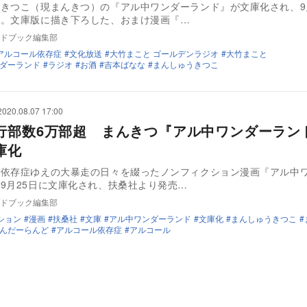
きつこ（現まんきつ）の『アル中ワンダーランド』が文庫化され、9
た。文庫版に描き下ろした、おまけ漫画『…
ドブック編集部
アルコール依存症
文化放送
大竹まこと ゴールデンラジオ
大竹まこと
ダーランド
ラジオ
お酒
吉本ばなな
まんしゅうきつこ
2020.08.07 17:00
行部数6万部超 まんきつ『アル中ワンダーラン
庫化
ル依存症ゆえの大暴走の日々を綴ったノンフィクション漫画『アル中
9月25日に文庫化され、扶桑社より発売…
ドブック編集部
ション
漫画
扶桑社
文庫
アル中ワンダーランド
文庫化
まんしゅうきつこ
んだーらんど
アルコール依存症
アルコール