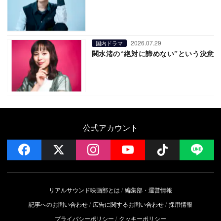
2026.07.29
国内ドラマ
関水渚の“絶対に諦めない”という決意
公式アカウント
facebook
x
instagram
YouTube
Follow on 
LI
リアルサウンド映画部とは
編集部・運営情報
記事へのお問い合わせ
広告に関するお問い合わせ
採用情報
プライバシーポリシー
クッキーポリシー