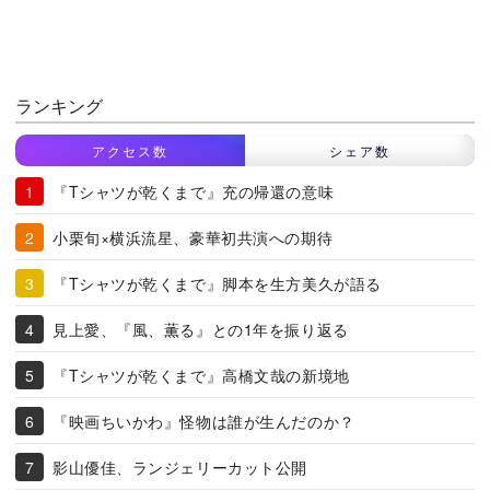
ランキング
アクセス数
シェア数
『Tシャツが乾くまで』充の帰還の意味
小栗旬×横浜流星、豪華初共演への期待
『Tシャツが乾くまで』脚本を生方美久が語る
見上愛、『風、薫る』との1年を振り返る
『Tシャツが乾くまで』高橋文哉の新境地
『映画ちいかわ』怪物は誰が生んだのか？
影山優佳、ランジェリーカット公開