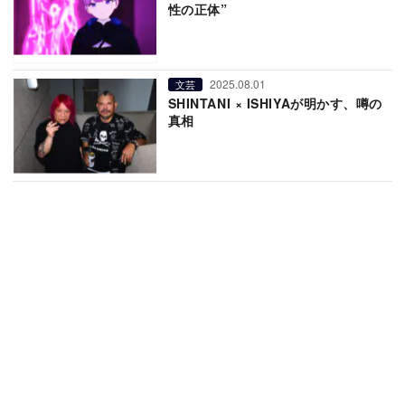
性の正体”
2025.08.01
文芸
SHINTANI × ISHIYAが明かす、噂の
真相