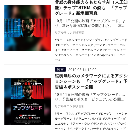
脅威の身体能力をもたらすAI（人工知
能）チップ“STEM”の姿も 『アップ
グレード』新場面写真
10月11日公開の映画『アップグレード』よ
り、新たな場面写真が公開された。 本作
は、『ゲット・アウト』『セッション』な
リアルサウンド映画部
どアカ…
リー・ワネル
ジェイソン・ブラム
アップグレード
ローガン・マーシャル＝グリーン
メラニー・バレ
イヨ
スティーブ・ダニエルセン
アビー・クレイデ
ン
ハリソン・ギルバートソン
ベネディクト・ハー
ディ
2019.08.14 12:00
映画
縦横無尽のカメラワークによるアクシ
ョンシーンも 『アップグレード』予
告編＆ポスター公開
10月11日公開の映画『アップグレード』よ
り、予告編とポスタービジュアルが公開さ
れた。 本作は、『ゲット・アウト』『セ
リアルサウンド映画部
ッ…
リー・ワネル
アップグレード
ローガン・マーシャ
ル＝グリーン
メラニー・バレイヨ
スティーブ・ダ
ニエルセン
アビー・クレイデン
ハリソン・ギルバ
ートソン
ベネディクト・ハーディ
ジェイソン・ブ