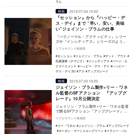
ラム
2019.07.04 10:00
映画
『セッション』から『ハッピー・デ
ス・デイ』まで “早い、安い、美味
い”ジェイソン・ブラムの仕事
『パラノーマル・アクティビティ』シリー
ズや『インシディアス』シリーズのような
Jump Scare（びっくり）映画、『ザ・ベ
リアルサウンド映画部
イ』や…
セッション
ジェイソン・ブラム
ゲット・アウト
氏家譲寿（ナマニク）
インシディアス
パージ：エ
クスペリメント
ハッピー・デス・デイ
ハッピー・
デス・デイ 2U
アス
アップグレード
2019.07.03 19:00
映画
ジェイソン・ブラム製作×リー・ワネ
ル監督のSFアクション 『アップグ
レード』10月公開決定
ジェイソン・ブラム製作×リー・ワネル監督
で贈るSFアクション『アップグレード』
が、10月11日より公開されることが決定し
リアルサウンド映画部
た。 …
リー・ワネル
ジェイソン・ブラム
アップグレード
ローガン・マーシャル＝グリーン
メラニー・バレ