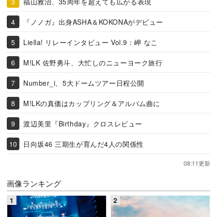
福山雅治、35周年を超えても広がる表現
『ノノガ』出身ASHA＆KOKONAがデビュー
Liella! リレーインタビュー Vol.9：岬 なこ
M!LK 佐野勇斗、大忙しのニューヨーク旅行
Number_i、5大ドームツアー日程公開
M!LKの真価はカップリング＆アルバム曲に
渡辺美里『Birthday』クロスレビュー
日向坂46 三期生が育んだ4人の関係性
08:11更新
画像ランキング