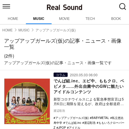
HOME
MUSIC
MOVIE
TECH
BOOK
HOME
MUSIC
アップアップガールズ(仮)
アップアップガールズ(仮)の記事・ニュース・画像
一覧
(2件)
アップアップガールズ(仮)の記事・ニュース・画像一覧です
2020.05.03 06:00
コラム
でんぱ組.inc、エビ中、ももクロ、ベ
ビメタ……外出自粛中のGWに観たい
アイドルコンテンツ
新型コロナウイルスによる緊急事態宣言は5
月6日に期限を迎えるが、政府は全都道府県
を対象に1カ月程度延長する方針を固めてい
渡辺彰浩
る。コロ…
アップアップガールズ(仮)
BABYMETAL
私立恵比
寿中学
でんぱ組.inc
渡辺彰浩
ももいろクローバー
Z
JPOP
アイドル