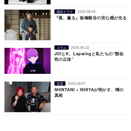
2026.08.05
国内ドラマ
『風、薫る』板橋駿谷の安心感が光る
2025.06.22
コラム
JOIとK、Lapwingと私たちの“類似
性の正体”
2025.08.01
文芸
SHINTANI × ISHIYAが明かす、噂の
真相