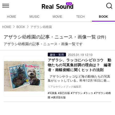
HOME
MUSIC
MOVIE
TECH
BOOK
HOME
BOOK
アザラシ幼稚園
アザラシ幼稚園の記事・ニュース・画像一覧
(2件)
アザラシ幼稚園の記事・ニュース・画像一覧です
2025.01.19 12:10
趣味・実用
アザラシ、ラッコにハシビロコウ 動
物たちの写真集好調の理由は？ 編著
者・南幅俊輔に聞くヒットの法則
アザラシやラッコなど海の動物たちの写真
集がヒットしている。昨年12月16日に発売
された『アザラシまるごとBOOK』（辰巳出
リアルサウンドブック編集部
版…
写真集
辰巳出版
アザラシ
ラッコ
アザラシ幼稚
園
廣済堂出版