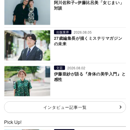
阿川佐和子×伊藤比呂美「女じまい」
対談
2026.08.05
出版業界
27歳編集長が描くミステリマガジン
の未来
2026.08.02
文芸
伊藤亜紗が語る『身体の美学入門』と
感性
インタビュー記事一覧
Pick Up!