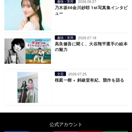
2026.06.27
趣味・実用
乃木坂46金川紗耶 1st写真集インタビ
ュー
2026.07.18
趣味・実用
高良健吾に聞く、大谷翔平選手の絵本
の魅力
2026.07.25
文芸
桜庭一樹 × 斜線堂有紀、競作を語る
公式アカウント