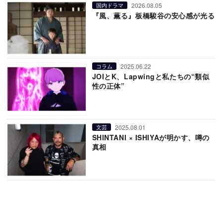
2026.08.05
国内ドラマ
『風、薫る』板橋駿谷の安心感が光る
2025.06.22
コラム
JOIとK、Lapwingと私たちの“類似
性の正体”
2025.08.01
文芸
SHINTANI × ISHIYAが明かす、噂の
真相