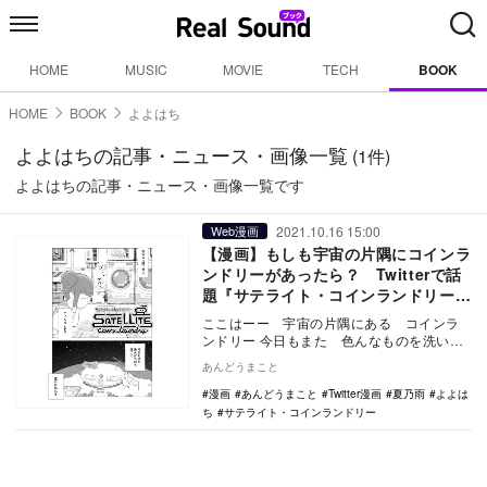
HOME
MUSIC
MOVIE
TECH
BOOK
HOME
BOOK
よよはち
よよはちの記事・ニュース・画像一覧
(1件)
よよはちの記事・ニュース・画像一覧です
2021.10.16 15:00
Web漫画
【漫画】もしも宇宙の片隅にコインラ
ンドリーがあったら？ Twitterで話
題『サテライト・コインランドリー』
がおもしろい
ここはーー 宇宙の片隅にある コインラ
ンドリー 今日もまた 色んなものを洗い
に 誰かが訪れる 上記のモノローグか
あんどうまこと
ら…
漫画
あんどうまこと
Twitter漫画
夏乃雨
よよは
ち
サテライト・コインランドリー