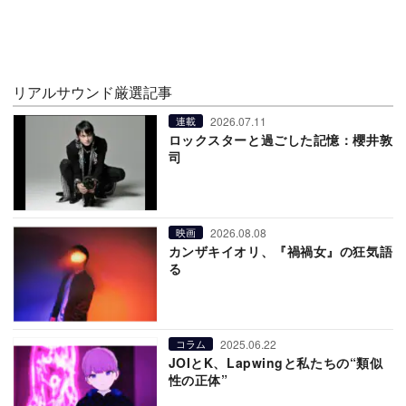
リアルサウンド厳選記事
2026.07.11
連載
ロックスターと過ごした記憶：櫻井敦
司
2026.08.08
映画
カンザキイオリ、『禍禍女』の狂気語
る
2025.06.22
コラム
JOIとK、Lapwingと私たちの“類似
性の正体”