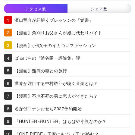
アクセス数
シェア数
濱口竜介が紐解くブレッソンの『覚書』
【漫画】角刈りお父さんが娘に代わりバイト
【漫画】小6女子のイカついファッション
ばるぼらの『渋谷陽一評論集』評
【漫画】難病の妻との旅行
世界が注目する中村敬斗が聴く音楽とは？
【漫画】不老不死の男に恋人ができたら？
名探偵コナンおせち2027予約開始
『HUNTER×HUNTER』はもはや小説なのか？
『ONE PIECE』王家にも“ワノ国”が絡む？