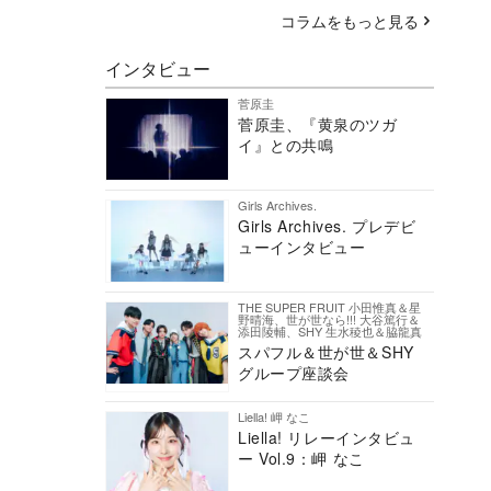
コラムをもっと見る
インタビュー
菅原圭
菅原圭、『黄泉のツガ
イ』との共鳴
Girls Archives.
Girls Archives. プレデビ
ューインタビュー
THE SUPER FRUIT 小田惟真＆星
野晴海、世が世なら!!! 大谷篤行＆
添田陵輔、SHY 生水稜也＆脇龍真
スパフル＆世が世＆SHY
グループ座談会
Liella! 岬 なこ
Liella! リレーインタビュ
ー Vol.9：岬 なこ