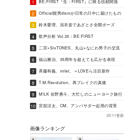
BE:FIRST『生：FIRST』に映る信頼関係
Official髭男dismが日常の只中に届けたもの
鈴木愛理、浴衣姿であざとさ全開ポーズ
歌声分析 Vol.20：BE:FIRST
二宮×SixTONES、丸山×なにわ男子の交流
福山雅治、35周年を超えても広がる表現
斉藤和義、milet、＝LOVEら注目新作
T.M.Revolution、再ブレイクの真価
M!LK 佐野勇斗、大忙しのニューヨーク旅行
宮舘涼太、CM、アンバサダー起用の背景
20:11更新
画像ランキング