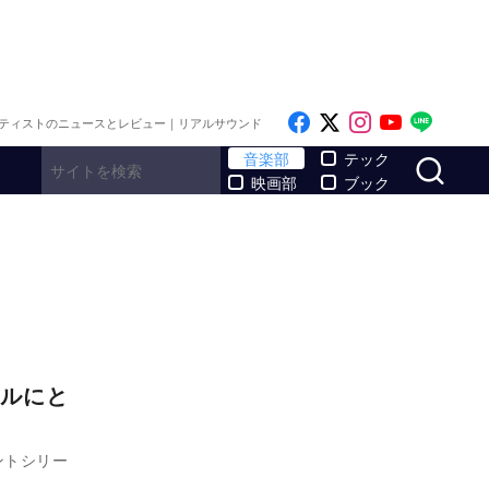
Like on Facebook
Follow on x
Follow on I
Follow o
Follo
ティストのニュースとレビュー｜リアルサウンド
サ
音楽部
テック
映画部
ブック
ルにと
ントシリー