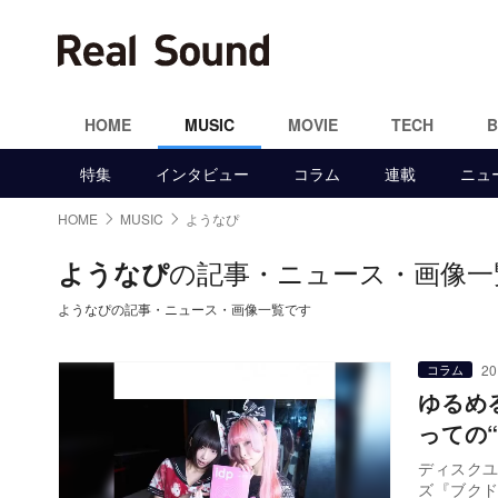
HOME
MUSIC
MOVIE
TECH
特集
インタビュー
コラム
連載
ニュ
HOME
MUSIC
ようなぴ
の記事・ニュース・画像一
ようなぴ
ようなぴの記事・ニュース・画像一覧です
20
コラム
ゆるめ
っての
ディスク
ズ『ブクド