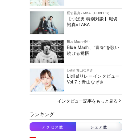
堀切裕真×TAKA（CUBERS）
【つば男 特別対談】堀切
裕真×TAKA
Blue Mash 優斗
Blue Mash、“青春”を歌い
続ける覚悟
Liella! 青山なぎさ
Liella!リレーインタビュー
Vol.7：青山なぎさ
インタビュー記事をもっと見る
ランキング
アクセス数
シェア数