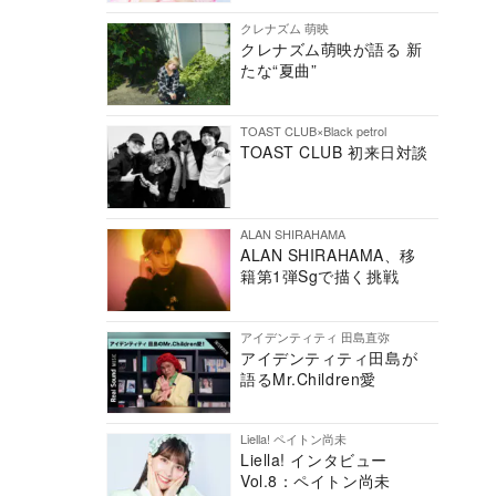
クレナズム 萌映
クレナズム萌映が語る 新
たな“夏曲”
TOAST CLUB×Black petrol
TOAST CLUB 初来日対談
ALAN SHIRAHAMA
ALAN SHIRAHAMA、移
籍第1弾Sgで描く挑戦
アイデンティティ 田島直弥
アイデンティティ田島が
語るMr.Children愛
Liella! ペイトン尚未
Liella! インタビュー
Vol.8：ペイトン尚未