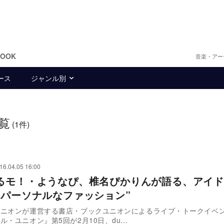
BOOK
音楽・アー
ース
ジャンル別
覧
(1件)
16.04.05 16:00
るモ！・ようなぴ、椎名ぴかりんが語る、アイド
“パーソナルなファッション”
ユニオンが運営する書店・ブックユニオンによるライブ・トークイベ
ル・ユニオン』第5回が2月10日、du…