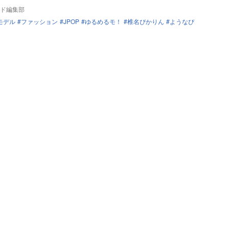
ド編集部
モデル
ファッション
JPOP
ゆるめるモ！
椎名ぴかりん
ようなぴ