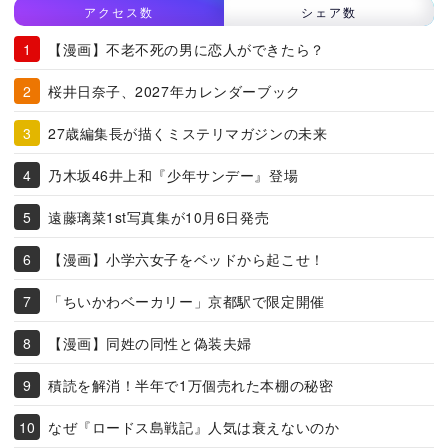
アクセス数
シェア数
【漫画】不老不死の男に恋人ができたら？
桜井日奈子、2027年カレンダーブック
27歳編集長が描くミステリマガジンの未来
乃木坂46井上和『少年サンデー』登場
遠藤璃菜1st写真集が10月6日発売
【漫画】小学六女子をベッドから起こせ！
「ちいかわベーカリー」京都駅で限定開催
【漫画】同姓の同性と偽装夫婦
積読を解消！半年で1万個売れた本棚の秘密
なぜ『ロードス島戦記』人気は衰えないのか