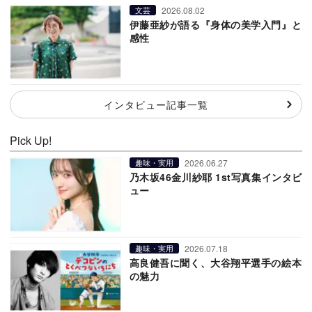
2026.08.02
文芸
伊藤亜紗が語る『身体の美学入門』と
感性
インタビュー記事一覧
Pick Up!
2026.06.27
趣味・実用
乃木坂46金川紗耶 1st写真集インタビ
ュー
2026.07.18
趣味・実用
高良健吾に聞く、大谷翔平選手の絵本
の魅力