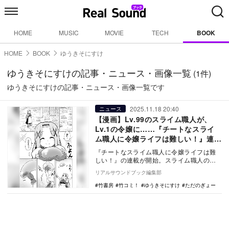
HOME
MUSIC
MOVIE
TECH
BOOK
HOME
BOOK
ゆうきそにすけ
ゆうきそにすけの記事・ニュース・画像一覧
(1件)
ゆうきそにすけの記事・ニュース・画像一覧です
2025.11.18 20:40
ニュース
【漫画】Lv.99のスライム職人が、
Lv.1の令嬢に……『チートなスライ
ム職人に令嬢ライフは難しい！』連載
開始
『チートなスライム職人に令嬢ライフは難
しい！』の連載が開始。スライム職人の主
人公が令嬢になってしまい……。
リアルサウンドブック編集部
竹書房
竹コミ！
ゆうきそにすけ
ただのぎょー