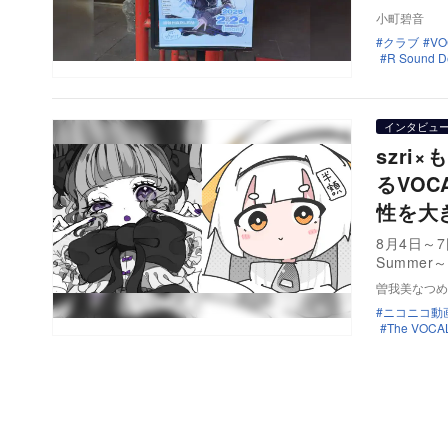
小町碧音
クラブ
VO
R Sound D
インタビュ
szr
るVO
性を大
8月4日～7
Summe
曽我美なつめ
ニコニコ動
The VOCA