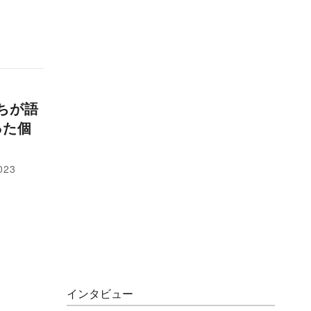
ム
たちが語
った個
023
インタビュー