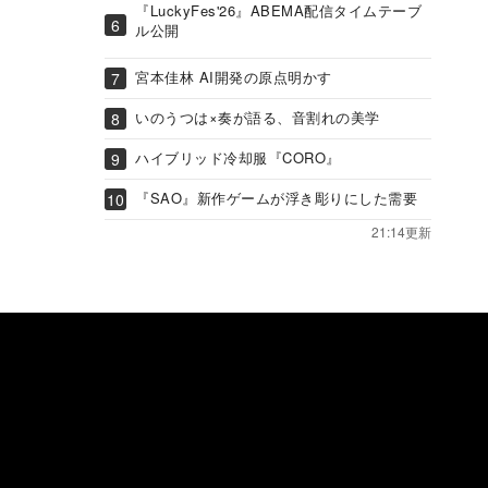
『LuckyFes'26』ABEMA配信タイムテーブ
ル公開
宮本佳林 AI開発の原点明かす
いのうつは×奏が語る、音割れの美学
ハイブリッド冷却服『CORO』
『SAO』新作ゲームが浮き彫りにした需要
21:14更新