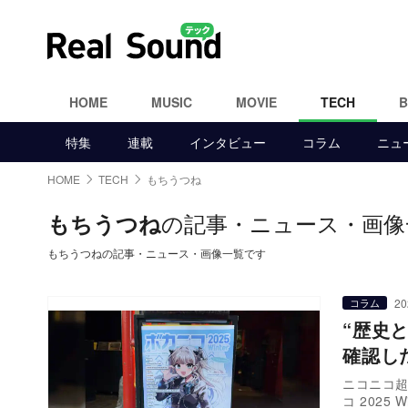
HOME
MUSIC
MOVIE
TECH
特集
連載
インタビュー
コラム
ニュ
HOME
TECH
もちうつね
の記事・ニュース・画像
もちうつね
もちうつねの記事・ニュース・画像一覧です
20
コラム
“歴史
確認し
ニコニコ
コ 2025 W