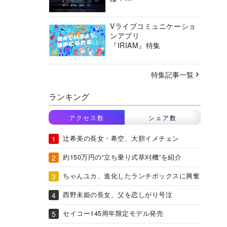
バーチャルシティコンソ
ーシアムの挑戦に迫る
Vライブコミュニケーショ
ンアプリ
『IRIAM』特集
特集記事一覧
ランキング
アクセス数
シェア数
辻希美の長女・希空、大胆イメチェン
約150万円の“立ち乗り式草刈機”を紹介
ちゃんユカ、進化したランチボックスに興奮
西野未姫の長女、父を恋しがり号泣
セイコー145周年限定モデル発売