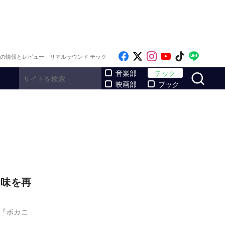
Like on Facebook
Follow on x
Follow on Inst
Follow on Y
Follow on
Follo
メの情報とレビュー｜リアルサウンド テック
サ
音楽部
テック
映画部
ブック
醐味を再
『ボカニ