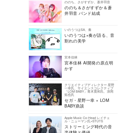
ののち、さがすずか、蒼井羽音
ののち＆さがすずか＆蒼
井羽音 バンド結成
いのうつはSA、奏
いのうつは×奏が語る、音
割れの美学
宮本佳林
宮本佳林 AI開発の原点明
かす
クリエイティブディレクター 星野
一幸氏、サイエンスコレクティブ
「LOM BABY」青木寛和氏、浪岡
拓也氏
セガ・星野一幸 × LOM
BABY鼎談
Apple Music Co-Head レイチェ
ル・ニューマン氏×STUTS
ストリーミング時代の音
楽体験と価値