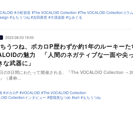
CALOID
小町碧音
The VOCALOID Collection
The VOCALOID Collectionコラ
esign
もちうつね
吉田夜世
大漠波新
なみぐる
2023.08.03 19:00
ー
i×もちうつね、ボカロP歴わずか約1年のルーキー
CALOIDの魅力 「人間のネガティブな一面や尖
きな武器に」
日の3日間にわたって開催される、『The VOCALOID Collection ～2
r～』（通称…
画
ボカロP
VOCALOID
The VOCALOID Collection
LOID Collectionインタビュー
曽我美なつめ
szri
もちうつね