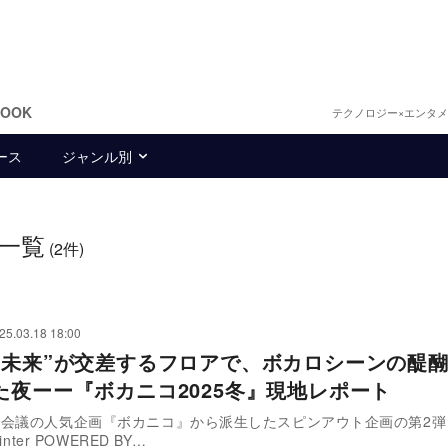
BOOK
テクノロジー×エンタ
ース
ジャンル別
一覧
(2件)
25.03.18 18:00
と未来”が交差するフロアで、ボカロシーンの醍
た夜ーー『ボカニコ2025冬』現地レポート
超会議の人気企画『ボカニコ』から派生したスピンアウト企画の第2弾
inter POWERED BY…