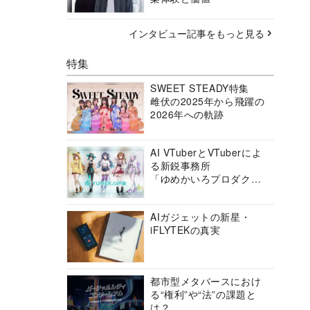
インタビュー記事をもっと見る
特集
SWEET STEADY特集
雌伏の2025年から飛躍の
2026年への軌跡
AI VTuberとVTuberによ
る新鋭事務所
「ゆめかいろプロダクシ
ョン」の挑戦に迫る
AIガジェットの新星・
iFLYTEKの真実
都市型メタバースにおけ
る“権利”や“法”の課題と
は？