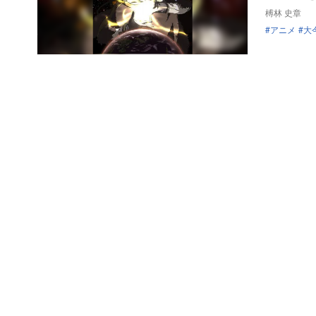
榑林 史章
アニメ
大