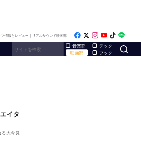
Like on Facebook
Follow on x
Follow on Inst
Follow on Y
Follow on
Follo
ラマ情報とレビュー｜リアルサウンド映画部
サ
音楽部
テック
映画部
ブック
エイタ
れる大今良